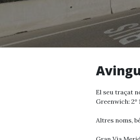
Avingu
El seu traçat 
Greenwich: 2º 10
Altres noms, bé
Gran Via Merid