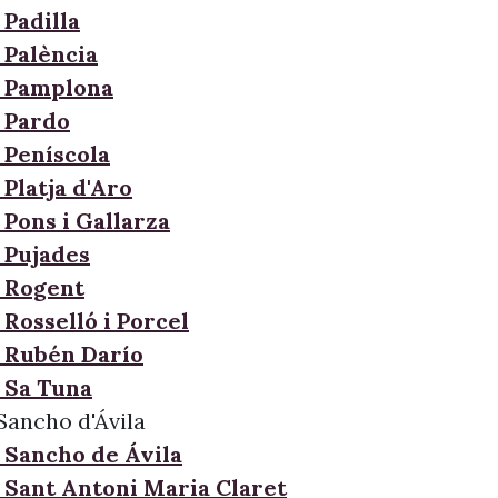
 Padilla
 Palència
e Pamplona
 Pardo
 Peníscola
Platja d'Aro
 Pons i Gallarza
 Pujades
 Rogent
Rosselló i Porcel
 Rubén Darío
 Sa Tuna
Sancho d'Ávila
 Sancho de Ávila
 Sant Antoni Maria Claret