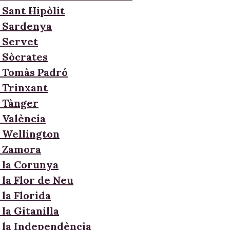
 Sant Hipòlit
 Sardenya
 Servet
 Sòcrates
 Tomàs Padró
 Trinxant
 Tànger
 València
 Wellington
e Zamora
 la Corunya
 la Flor de Neu
la Florida
la Gitanilla
 la Independència