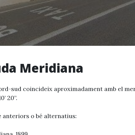
da Meridiana
nord-sud coincideix aproximadament amb el mer
’ 20’’.
 anteriors o bé alternatius:
iana, 1899