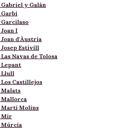
 Gabriel y Galán
 Garbí
 Garcilaso
 Joan I
 Joan d'Àustria
Josep Estivill
 Las Navas de Tolosa
 Lepant
Llull
Los Castillejos
 Malats
 Mallorca
 Martí Molins
 Mir
 Múrcia