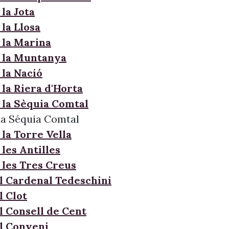
la Jota
la Llosa
 la Marina
 la Muntanya
 la Nació
 la Riera d'Horta
 la Sèquia Comtal
la Séquia Comtal
la Torre Vella
les Antilles
 les Tres Creus
l Cardenal Tedeschini
l Clot
l Consell de Cent
l Conveni