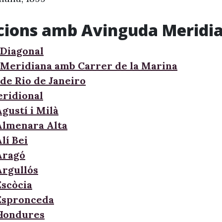
cions amb Avinguda Meridi
Diagonal
Meridiana amb Carrer de la Marina
de Rio de Janeiro
ridional
gustí i Milà
Almenara Alta
lí Bei
Aragó
Argullós
Escòcia
Espronceda
'Hondures