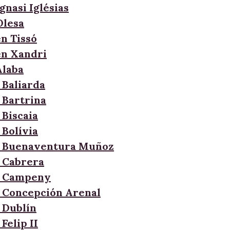
gnasi Iglésias
Olesa
en Tissó
en Xandri
Àlaba
 Baliarda
 Bartrina
 Biscaia
 Bolívia
e Buenaventura Muñoz
 Cabrera
e Campeny
 Concepción Arenal
 Dublín
Felip II