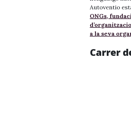
Autoventio est
ONGs, fundaci
d’organitzaci
a la seva orga
Carrer d