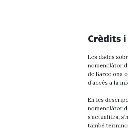
Crèdits 
Les dades sobr
nomenclàtor de
de Barcelona o
d’accés a la in
En les descrip
nomenclàtor de
s’actualitza, s
també terminol