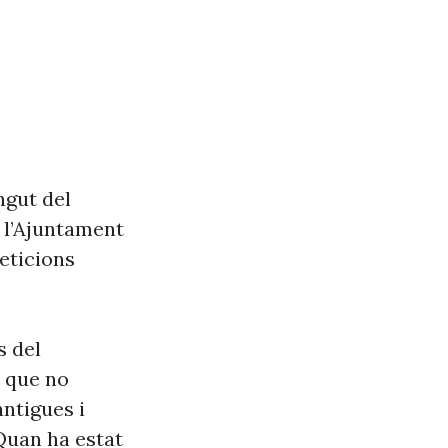
ngut del
e l’Ajuntament
eticions
s del
s que no
antigues i
Quan ha estat