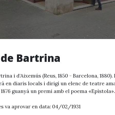
 de Bartrina
rina i d’Aixemús (Reus, 1850 - Barcelona, 1880). 
rà en diaris locals i dirigí un elenc de teatre am
e 1876 guanyà un premi amb el poema «Epístola».
es va aprovar en data: 04/02/1931