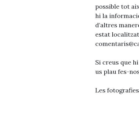
possible tot ai
hi la informaci
d’altres maner
estat localitzat
comentaris@ca
Si creus que hi
us plau fes-no
Les fotografie