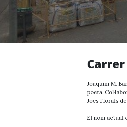
Carrer
Joaquim M. Bart
poeta. Col·labo
Jocs Florals d
El nom actual 