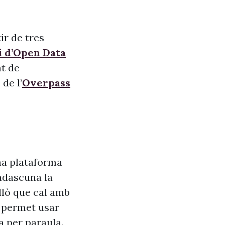
ir de tres
i d’Open Data
nt de
de l’
Overpass
na plataforma
adascuna la
allò que cal amb
s, permet usar
a per paraula.