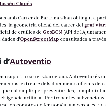
Mossèn Clapés
ons amb Carrer de Bartrina s’han obtingut a part
s: la geometria oficial del carrer del
graf viar
 oficial de cruïlles de
GeoBCN
(API de l’Ajuntame
s dades d’
OpenStreetMap
consultades a través 
 d’
Autoventio
na suport a carrers.barcelona. Autoventio és u
vencions, extreure dels documents oficials de c
 que cal omplir per presentar-les, i omplir tot 
ntel·ligència artificial. Per trobar les subvencion
ural, en comptes de fer només una cerca estrict