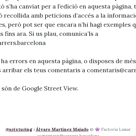
xò s’ha canviat per a l’edició en aquesta pàgina, t
ó recollida amb peticions d’accés a la informaci
es, però pot ser que encara n’hi hagi exemples 
s fins ara. Si us plau, comunica’ls a
rrers.barcelona
 ha errors en aquesta pàgina, o disposes de més
s arribar els teus comentaris a
comentaris@carr
s són de Google Street View.
@urixturing
i
Álvaro Martínez Majado
@ 👾 Factoria Lunar
comentaris@carrers.barcelona