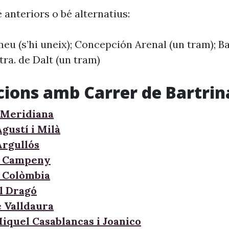
 anteriors o bé alternatius:
eu (s’hi uneix); Concepción Arenal (un tram); B
ctra. de Dalt (un tram)
cions amb Carrer de Bartrin
 Meridiana
gustí i Milà
Argullós
e Campeny
 Colòmbia
l Dragó
e Valldaura
Miquel Casablancas i Joanico