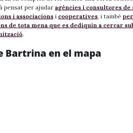
à pensat per ajudar
agències i consultores de
ons i associacions
i
cooperatives
, i també
per
ons de tota mena que es dediquin a cercar s
nització
.
e Bartrina en el mapa