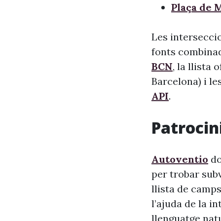
Plaça de 
Les intersecci
fonts combinade
BCN
, la llista
Barcelona) i le
API
.
Patrocini
Autoventio
do
per trobar sub
llista de camps
l’ajuda de la i
llenguatge nat