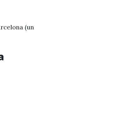
arcelona (un
a