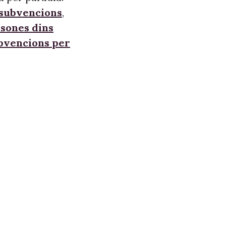
 subvencions
,
sones dins
ubvencions per