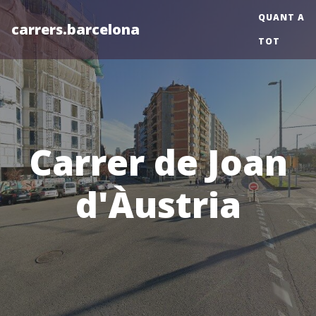
QUANT A
carrers.barcelona
TOT
Carrer de Joan
d'Àustria