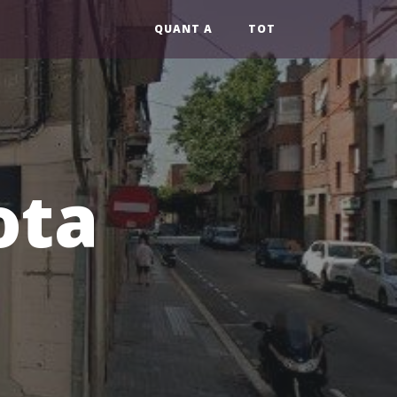
QUANT A
TOT
ota