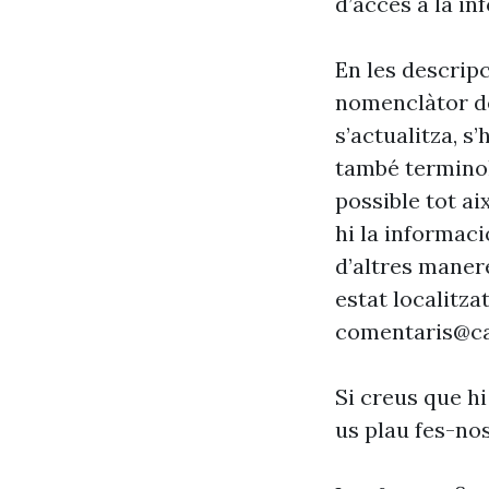
d’accés a la in
En les descrip
nomenclàtor de
s’actualitza, s
també terminol
possible tot ai
hi la informaci
d’altres maner
estat localitzat
comentaris@ca
Si creus que hi
us plau fes-no