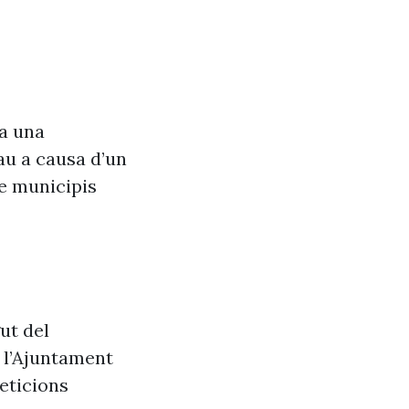
va una
au a causa d’un
de municipis
ut del
e l’Ajuntament
eticions