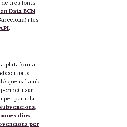
 de tres fonts
pen Data BCN
,
arcelona) i les
API
.
na plataforma
adascuna la
allò que cal amb
s, permet usar
a per paraula.
 subvencions
,
sones dins
ubvencions per