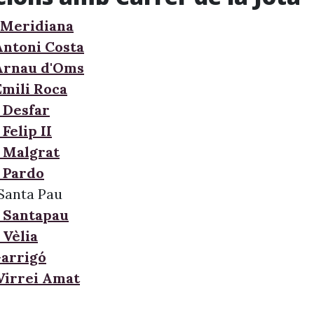
 Meridiana
Antoni Costa
Arnau d'Oms
Emili Roca
 Desfar
Felip II
 Malgrat
 Pardo
Santa Pau
 Santapau
 Vèlia
Garrigó
 Virrei Amat