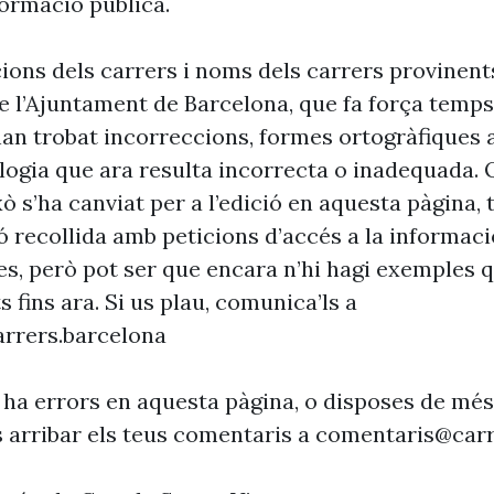
formació pública.
cions dels carrers i noms dels carrers provinent
 l’Ajuntament de Barcelona, que fa força temp
’han trobat incorreccions, formes ortogràfiques 
ogia que ara resulta incorrecta o inadequada. 
xò s’ha canviat per a l’edició en aquesta pàgina, t
ó recollida amb peticions d’accés a la informaci
es, però pot ser que encara n’hi hagi exemples 
s fins ara. Si us plau, comunica’ls a
rrers.barcelona
 ha errors en aquesta pàgina, o disposes de més
s arribar els teus comentaris a
comentaris@carr