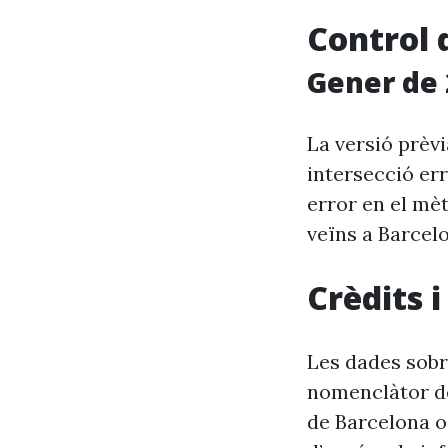
Control 
Gener de 
La versió prèv
intersecció er
error en el mèt
veïns a Barcel
Crèdits 
Les dades sobre
nomenclàtor de
de Barcelona o