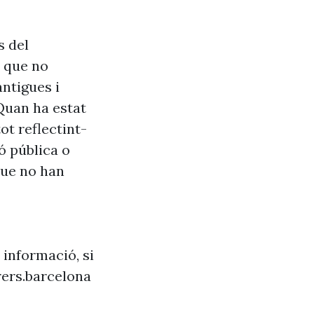
s del
s que no
antigues i
Quan ha estat
ot reflectint-
ó pública o
que no han
 informació, si
ers.barcelona