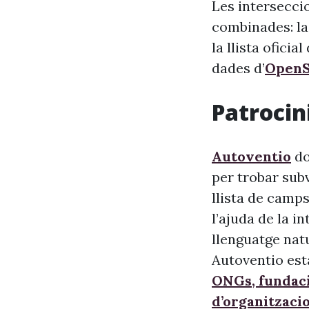
Les interseccio
combinades: la
la llista oficia
dades d’
OpenS
Patrocini
Autoventio
do
per trobar sub
llista de camps
l’ajuda de la i
llenguatge nat
Autoventio est
ONGs, fundaci
d’organitzaci