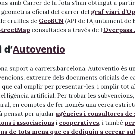
ns amb Carrer de la Jota s’han obtingut a partir
 geometria oficial del carrer del
graf viari d’O
l de cruïlles de
GeoBCN
(API de l’Ajuntament de B
treetMap
consultades a través de l’
Overpass 
 d’
Autoventio
na suport a carrers.barcelona. Autoventio és u
vencions, extreure dels documents oficials de c
 que cal omplir per presentar-les, i omplir tot 
ntel·ligència artificial. Per trobar les subvencion
ural, en comptes de fer només una cerca estrict
à pensat per ajudar
agències i consultores de
ons i associacions
i
cooperatives
, i també
per
ons de tota mena que es dediquin a cercar s