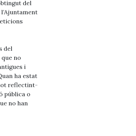
btingut del
e l’Ajuntament
eticions
s del
s que no
antigues i
Quan ha estat
ot reflectint-
ó pública o
que no han