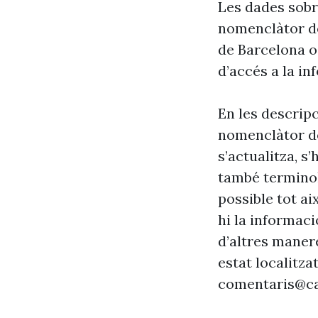
Les dades sobr
nomenclàtor de
de Barcelona o
d’accés a la in
En les descrip
nomenclàtor de
s’actualitza, s
també terminol
possible tot ai
hi la informaci
d’altres maner
estat localitzat
comentaris@ca