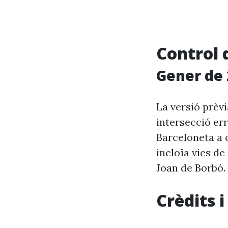
Control 
Gener de 
La versió prèv
intersecció er
Barceloneta a 
incloïa vies d
Joan de Borbó.
Crèdits 