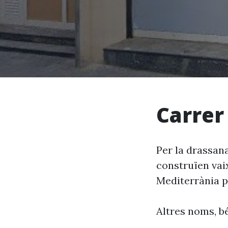
Carrer
Per la drassana
construïen vaix
Mediterrània pe
Altres noms, bé