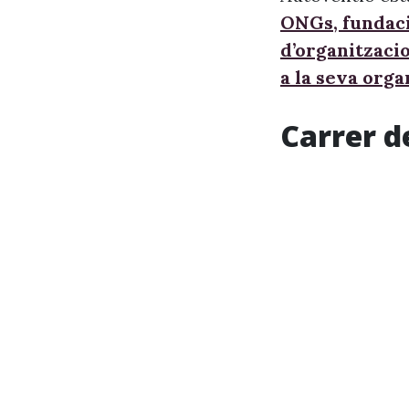
ONGs, fundaci
d’organitzaci
a la seva orga
Carrer d