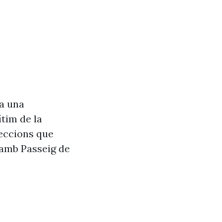
va una
tim de la
seccions que
 amb Passeig de