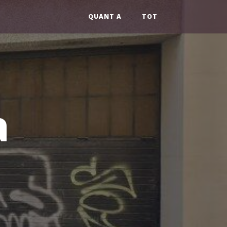
QUANT A
TOT
a