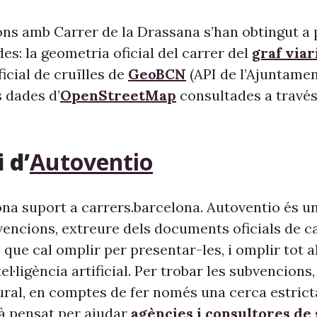
ons amb Carrer de la Drassana s’han obtingut a p
s: la geometria oficial del carrer del
graf viar
 oficial de cruïlles de
GeoBCN
(API de l’Ajuntame
s dades d’
OpenStreetMap
consultades a través 
 d’
Autoventio
na suport a carrers.barcelona. Autoventio és u
vencions, extreure dels documents oficials de c
 que cal omplir per presentar-les, i omplir tot 
ntel·ligència artificial. Per trobar les subvencion
ural, en comptes de fer només una cerca estrict
à pensat per ajudar
agències i consultores de