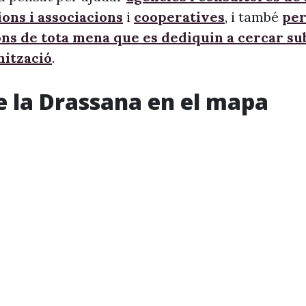
ons i associacions
i
cooperatives
, i també
per
ons de tota mena que es dediquin a cercar s
nització
.
e la Drassana en el mapa