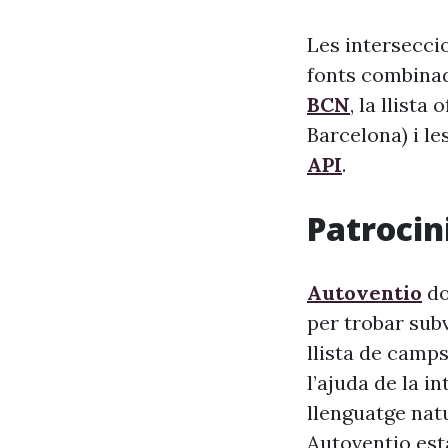
Les intersecci
fonts combinade
BCN
, la llista
Barcelona) i le
API
.
Patrocini
Autoventio
do
per trobar sub
llista de camps
l’ajuda de la i
llenguatge nat
Autoventio est