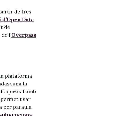
artir de tres
i d’Open Data
nt de
de l’
Overpass
na plataforma
adascuna la
allò que cal amb
s, permet usar
a per paraula.
 subvencions
,