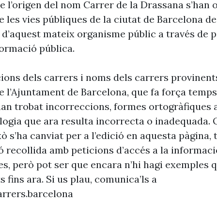
e l’origen del nom Carrer de la Drassana s’han o
 les vies públiques de la ciutat de Barcelona d
 d’aquest mateix organisme públic a través de p
formació pública.
cions dels carrers i noms dels carrers provinent
 l’Ajuntament de Barcelona, que fa força temp
’han trobat incorreccions, formes ortogràfiques 
ogia que ara resulta incorrecta o inadequada. 
xò s’ha canviat per a l’edició en aquesta pàgina, t
ó recollida amb peticions d’accés a la informaci
es, però pot ser que encara n’hi hagi exemples 
s fins ara. Si us plau, comunica’ls a
rrers.barcelona