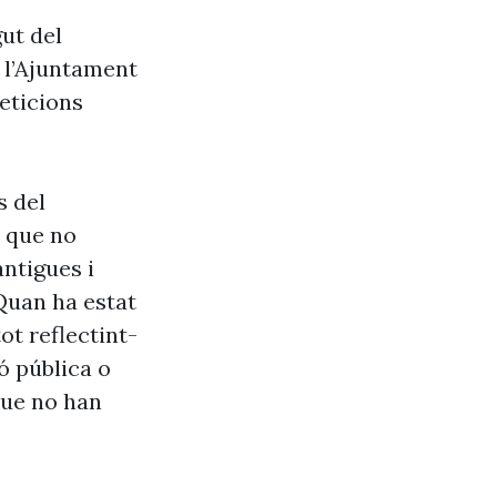
ut del
e l’Ajuntament
eticions
s del
s que no
antigues i
Quan ha estat
ot reflectint-
ó pública o
que no han