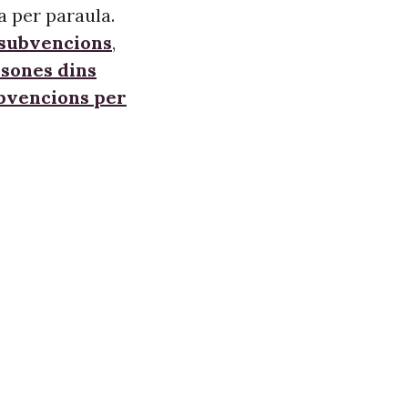
a per paraula.
 subvencions
,
sones dins
ubvencions per