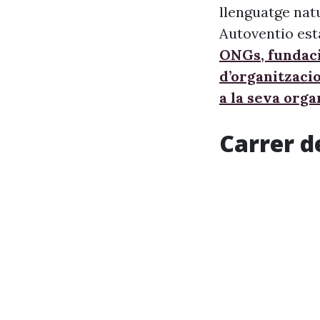
llenguatge nat
Autoventio est
ONGs, fundaci
d’organitzaci
a la seva orga
Carrer d