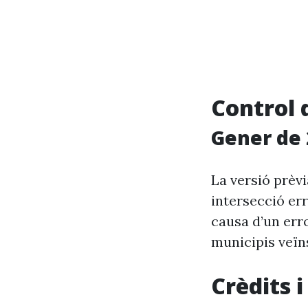
Control 
Gener de 
La versió prèv
intersecció er
causa d’un erro
municipis veïn
Crèdits 