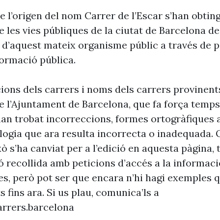
 l’origen del nom Carrer de l’Escar s’han obting
 les vies públiques de la ciutat de Barcelona d
 d’aquest mateix organisme públic a través de p
formació pública.
cions dels carrers i noms dels carrers provinent
 l’Ajuntament de Barcelona, que fa força temp
’han trobat incorreccions, formes ortogràfiques 
ogia que ara resulta incorrecta o inadequada. 
xò s’ha canviat per a l’edició en aquesta pàgina, t
ó recollida amb peticions d’accés a la informaci
es, però pot ser que encara n’hi hagi exemples 
s fins ara. Si us plau, comunica’ls a
rrers.barcelona