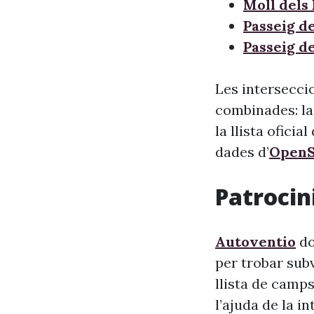
Moll dels
Passeig d
Passeig d
Les interseccio
combinades: la
la llista oficia
dades d’
OpenS
Patrocini
Autoventio
do
per trobar sub
llista de camps
l’ajuda de la i