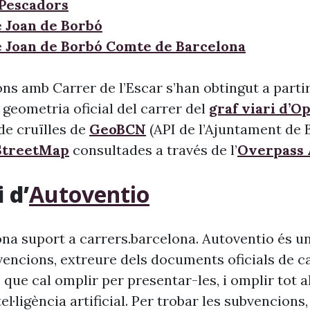
 Pescadors
e Joan de Borbó
e Joan de Borbó Comte de Barcelona
ns amb Carrer de l’Escar s’han obtingut a partir
 geometria oficial del carrer del
graf viari d’O
l de cruïlles de
GeoBCN
(API de l’Ajuntament de B
treetMap
consultades a través de l’
Overpass 
 d’
Autoventio
na suport a carrers.barcelona. Autoventio és u
vencions, extreure dels documents oficials de c
 que cal omplir per presentar-les, i omplir tot 
ntel·ligència artificial. Per trobar les subvencion