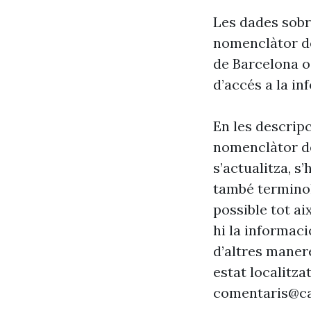
Les dades sobre
nomenclàtor de
de Barcelona o
d’accés a la in
En les descrip
nomenclàtor de
s’actualitza, s
també terminol
possible tot ai
hi la informaci
d’altres maner
estat localitzat
comentaris@ca