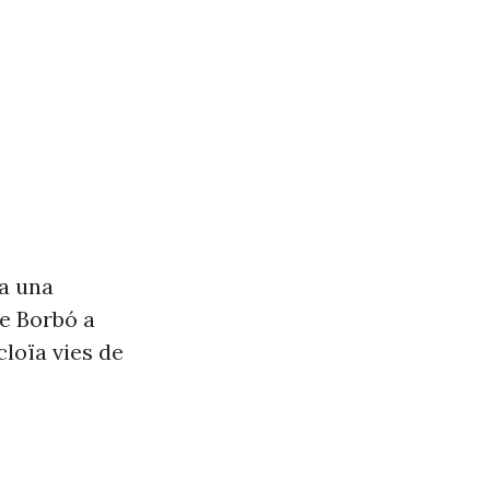
va una
de Borbó a
cloïa vies de