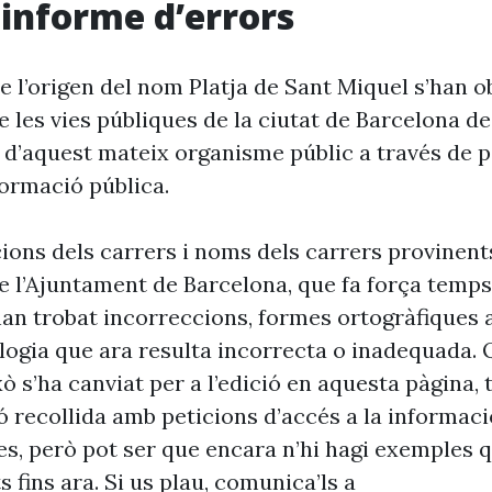
i informe d’errors
 l’origen del nom Platja de Sant Miquel s’han o
 les vies públiques de la ciutat de Barcelona d
 d’aquest mateix organisme públic a través de p
formació pública.
cions dels carrers i noms dels carrers provinent
 l’Ajuntament de Barcelona, que fa força temp
’han trobat incorreccions, formes ortogràfiques 
ogia que ara resulta incorrecta o inadequada. 
xò s’ha canviat per a l’edició en aquesta pàgina, t
ó recollida amb peticions d’accés a la informaci
es, però pot ser que encara n’hi hagi exemples 
s fins ara. Si us plau, comunica’ls a