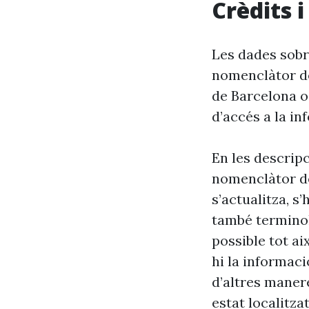
Crèdits 
Les dades sobre
nomenclàtor de
de Barcelona o
d’accés a la in
En les descrip
nomenclàtor de
s’actualitza, s
també terminol
possible tot ai
hi la informaci
d’altres maner
estat localitzat