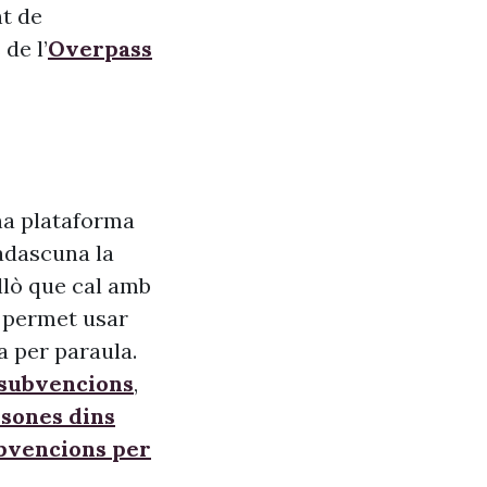
nt de
de l’
Overpass
na plataforma
adascuna la
allò que cal amb
s, permet usar
a per paraula.
 subvencions
,
sones dins
ubvencions per