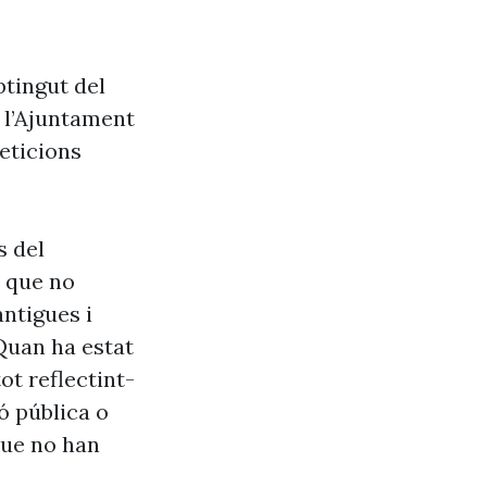
btingut del
e l’Ajuntament
eticions
s del
s que no
antigues i
Quan ha estat
ot reflectint-
ó pública o
que no han