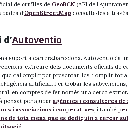
 oficial de cruïlles de
GeoBCN
(API de l’Ajuntame
s dades d’
OpenStreetMap
consultades a través 
 d’
Autoventio
na suport a carrers.barcelona. Autoventio és u
vencions, extreure dels documents oficials de c
 que cal omplir per presentar-les, i omplir tot 
ntel·ligència artificial. Per trobar les subvencion
ural, en comptes de fer només una cerca estrict
à pensat per ajudar
agències i consultores de
ons i associacions
i
cooperatives
, i també
per
ons de tota mena que es dediquin a cercar s
nització
.