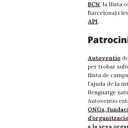
BCN
, la llista
Barcelona) i le
API
.
Patrocini
Autoventio
do
per trobar sub
llista de camps
l’ajuda de la i
llenguatge nat
Autoventio est
ONGs, fundaci
d’organitzaci
a la seva orga