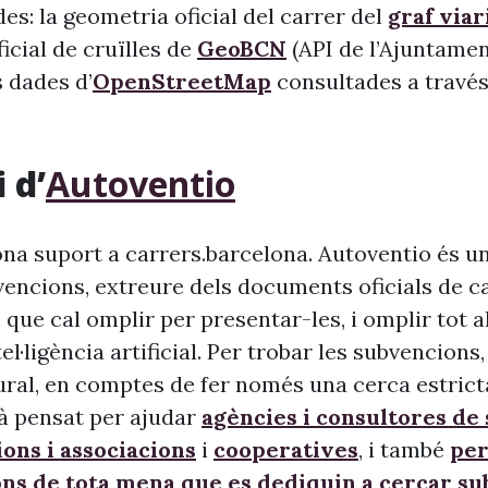
s: la geometria oficial del carrer del
graf viar
 oficial de cruïlles de
GeoBCN
(API de l’Ajuntame
s dades d’
OpenStreetMap
consultades a través 
 d’
Autoventio
na suport a carrers.barcelona. Autoventio és u
vencions, extreure dels documents oficials de c
 que cal omplir per presentar-les, i omplir tot 
ntel·ligència artificial. Per trobar les subvencion
ural, en comptes de fer només una cerca estrict
à pensat per ajudar
agències i consultores de
ons i associacions
i
cooperatives
, i també
per
ons de tota mena que es dediquin a cercar s