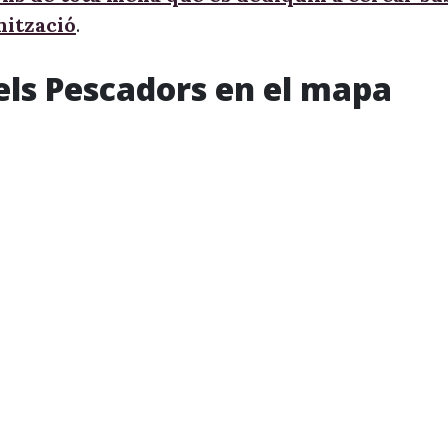
nització
.
els Pescadors en el mapa