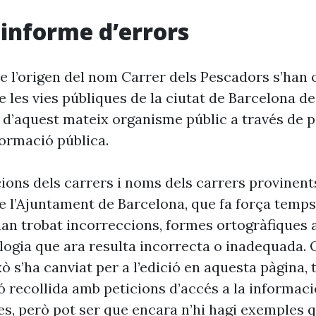
i informe d’errors
e l’origen del nom Carrer dels Pescadors s’han 
 les vies públiques de la ciutat de Barcelona d
 d’aquest mateix organisme públic a través de p
formació pública.
cions dels carrers i noms dels carrers provinent
 l’Ajuntament de Barcelona, que fa força temp
’han trobat incorreccions, formes ortogràfiques 
ogia que ara resulta incorrecta o inadequada. 
xò s’ha canviat per a l’edició en aquesta pàgina, t
ó recollida amb peticions d’accés a la informaci
es, però pot ser que encara n’hi hagi exemples 