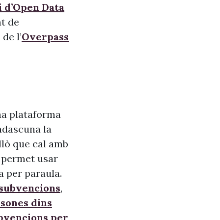
i d’Open Data
nt de
de l’
Overpass
na plataforma
adascuna la
allò que cal amb
s, permet usar
a per paraula.
 subvencions
,
sones dins
ubvencions per