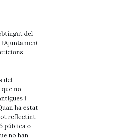
obtingut del
e l’Ajuntament
eticions
s del
s que no
antigues i
Quan ha estat
ot reflectint-
ó pública o
que no han