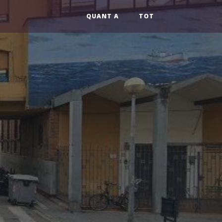
QUANT A
TOT
s