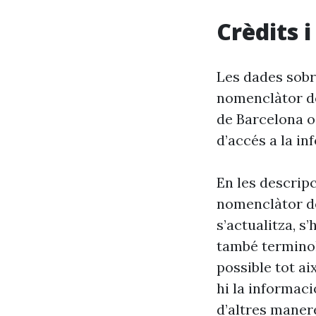
Crèdits 
Les dades sobr
nomenclàtor de
de Barcelona o
d’accés a la in
En les descrip
nomenclàtor de
s’actualitza, s
també terminol
possible tot ai
hi la informaci
d’altres maner