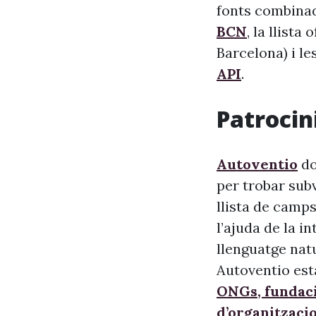
fonts combinade
BCN
, la llista
Barcelona) i le
API
.
Patrocini
Autoventio
do
per trobar sub
llista de camps
l’ajuda de la i
llenguatge nat
Autoventio est
ONGs, fundaci
d’organitzaci