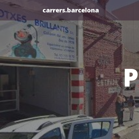
carrers.barcelona
P