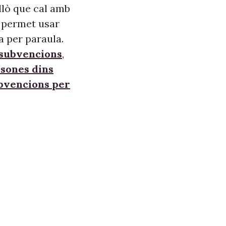
allò que cal amb
s, permet usar
a per paraula.
 subvencions
,
sones dins
ubvencions per