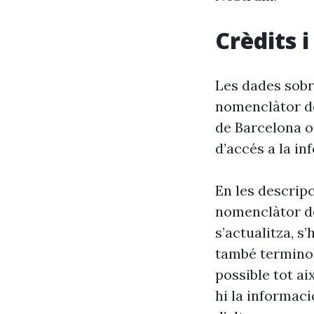
Crèdits 
Les dades sobr
nomenclàtor de
de Barcelona o
d’accés a la in
En les descrip
nomenclàtor de
s’actualitza, s
també terminol
possible tot ai
hi la informaci