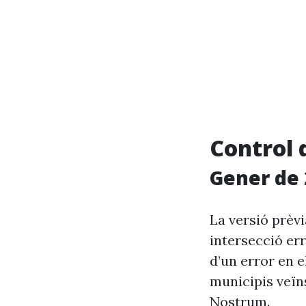
Control 
Gener de 
La versió prèv
intersecció er
d’un error en e
municipis veïn
Nostrum.