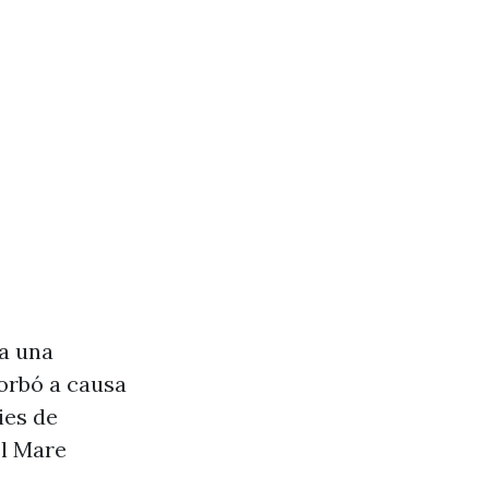
va una
Borbó a causa
ies de
el Mare