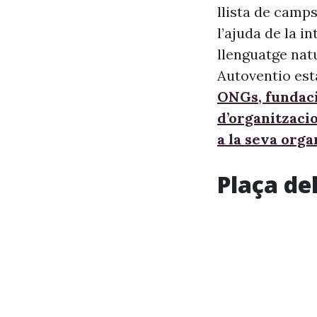
llista de camps
l’ajuda de la i
llenguatge nat
Autoventio est
ONGs, fundaci
d’organitzaci
a la seva orga
Plaça de