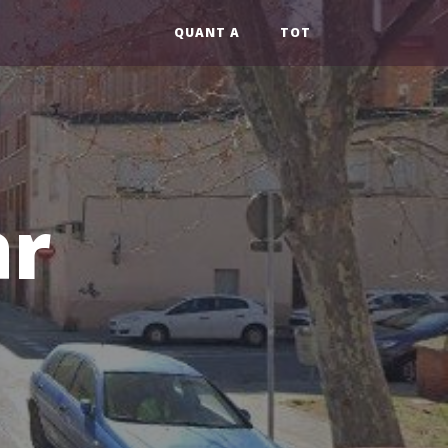
QUANT A
TOT
ar