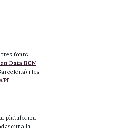
 tres fonts
pen Data BCN
,
arcelona) i les
API
.
na plataforma
adascuna la