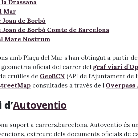
 la Drassana
l Mar
e Joan de Borbó
e Joan de Borbó Comte de Barcelona
el Mare Nostrum
ns amb Plaça del Mar s’han obtingut a partir de
 geometria oficial del carrer del
graf viari d’O
l de cruïlles de
GeoBCN
(API de l’Ajuntament de B
treetMap
consultades a través de l’
Overpass 
 d’
Autoventio
na suport a carrers.barcelona. Autoventio és u
vencions, extreure dels documents oficials de c