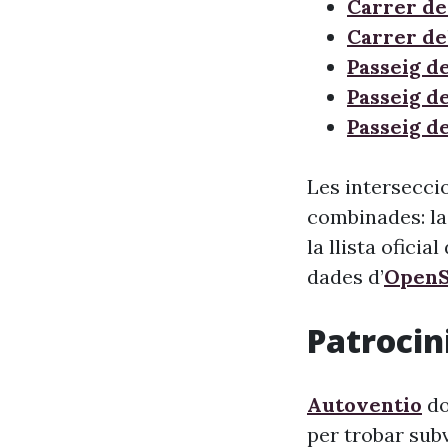
Carrer de
Carrer de
Passeig d
Passeig d
Passeig d
Les interseccio
combinades: la
la llista oficia
dades d’
OpenS
Patrocini
Autoventio
do
per trobar sub