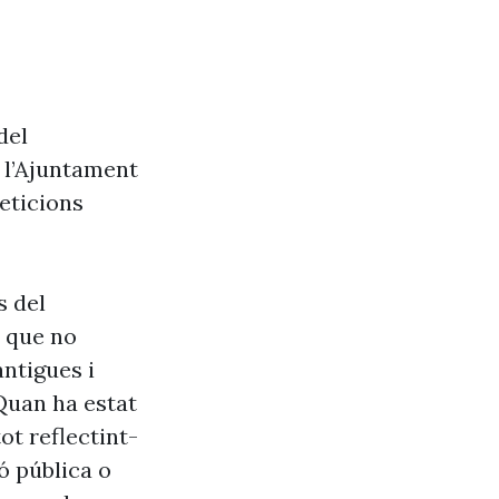
del
e l’Ajuntament
eticions
s del
s que no
antigues i
Quan ha estat
ot reflectint-
ó pública o