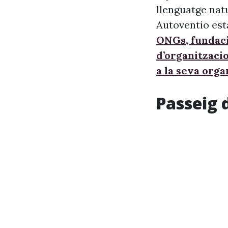
llenguatge nat
Autoventio est
ONGs, fundaci
d’organitzaci
a la seva orga
Passeig 