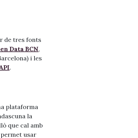
r de tres fonts
pen Data BCN
,
arcelona) i les
API
.
na plataforma
adascuna la
allò que cal amb
s, permet usar