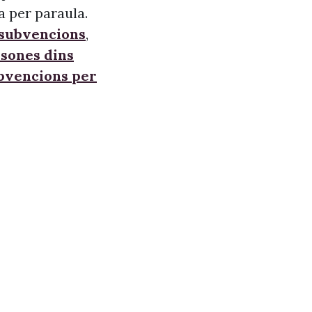
a per paraula.
 subvencions
,
sones dins
ubvencions per