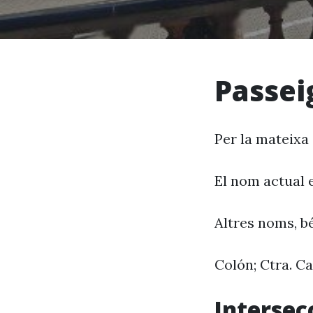
Passei
Per la mateixa
El nom actual 
Altres noms, bé
Colón; Ctra. C
Intersec