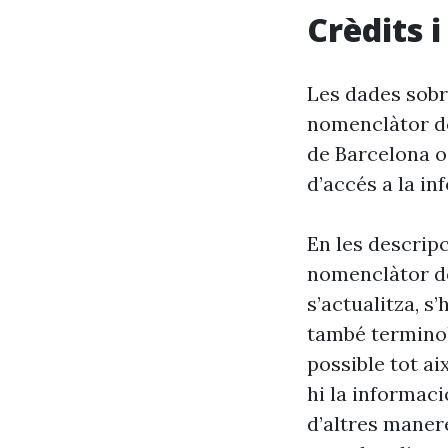
Crèdits 
Les dades sobr
nomenclàtor de
de Barcelona o
d’accés a la in
En les descrip
nomenclàtor de
s’actualitza, s
també terminol
possible tot ai
hi la informaci
d’altres maner