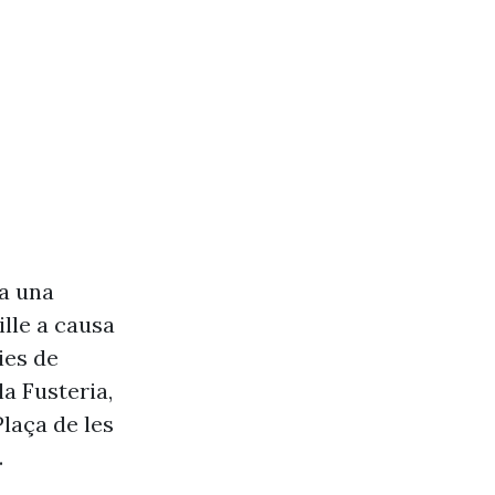
va una
lle a causa
ies de
a Fusteria,
Plaça de les
.