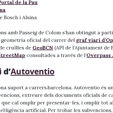
Portal de la Pau
ana
e Bosch i Alsina
ons amb Passeig de Colom s’han obtingut a parti
 geometria oficial del carrer del
graf viari d’O
l de cruïlles de
GeoBCN
(API de l’Ajuntament de B
treetMap
consultades a través de l’
Overpass 
 d’
Autoventio
na suport a carrers.barcelona. Autoventio és u
vencions, extreure dels documents oficials de c
 que cal omplir per presentar-les, i omplir tot 
ntel·ligència artificial. Per trobar les subvencion