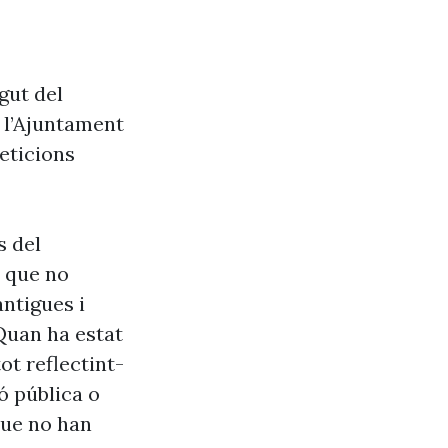
gut del
e l’Ajuntament
eticions
s del
s que no
antigues i
Quan ha estat
ot reflectint-
ó pública o
que no han