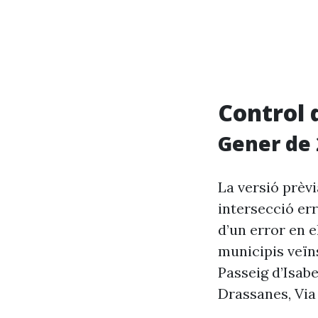
Control 
Gener de 
La versió prèv
intersecció er
d’un error en e
municipis veïn
Passeig d’Isabe
Drassanes, Via 