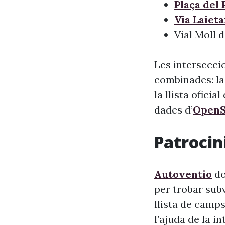
Plaça del 
Via Laiet
Vial Moll d
Les intersecci
combinades: la
la llista oficia
dades d’
OpenS
Patrocini
Autoventio
do
per trobar sub
llista de camps
l’ajuda de la i