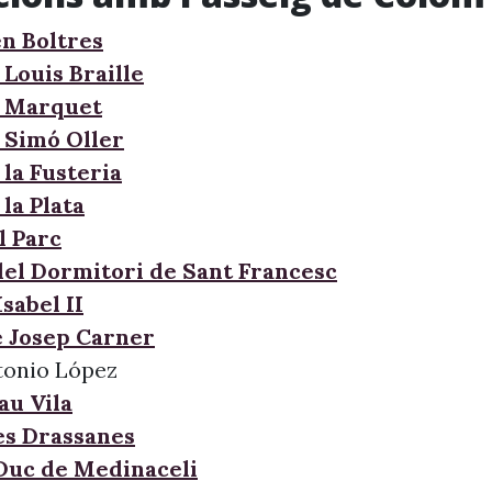
en Boltres
Louis Braille
e Marquet
 Simó Oller
la Fusteria
la Plata
l Parc
del Dormitori de Sant Francesc
Isabel II
e Josep Carner
tonio López
au Vila
les Drassanes
 Duc de Medinaceli