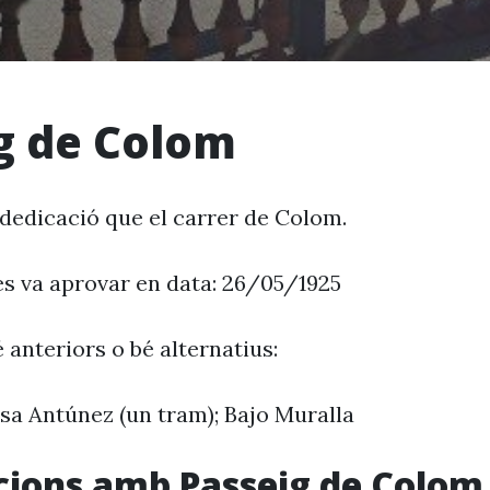
g de Colom
 dedicació que el carrer de Colom.
es va aprovar en data: 26/05/1925
 anteriors o bé alternatius:
asa Antúnez (un tram); Bajo Muralla
cions amb Passeig de Colom