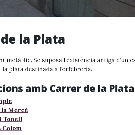
de la Plata
t metàl·lic. Se suposa l’existència antiga d’un 
 la plata destinada a l’orfebreria.
cions amb Carrer de la Plata
mple
 la Mercè
l Tonell
e Colom