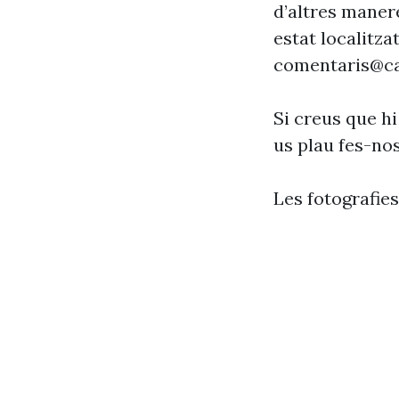
d’altres maner
estat localitzat
comentaris@ca
Si creus que hi
us plau fes-no
Les fotografie