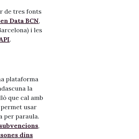
r de tres fonts
pen Data BCN
,
arcelona) i les
API
.
na plataforma
adascuna la
allò que cal amb
s, permet usar
a per paraula.
 subvencions
,
sones dins