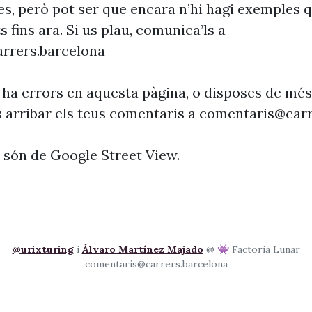
es, però pot ser que encara n’hi hagi exemples 
s fins ara. Si us plau, comunica’ls a
rrers.barcelona
 ha errors en aquesta pàgina, o disposes de més
s arribar els teus comentaris a
comentaris@carr
s són de Google Street View.
@urixturing
i
Álvaro Martínez Majado
@ 👾 Factoria Lunar
comentaris@carrers.barcelona