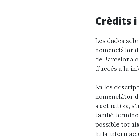
Crèdits 
Les dades sobre
nomenclàtor de
de Barcelona o
d’accés a la in
En les descrip
nomenclàtor de
s’actualitza, s
també terminol
possible tot ai
hi la informaci