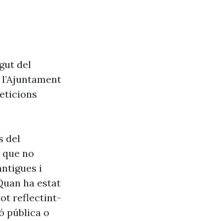
gut del
e l’Ajuntament
eticions
s del
s que no
antigues i
Quan ha estat
ot reflectint-
ó pública o