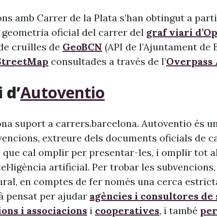
ns amb Carrer de la Plata s’han obtingut a parti
 geometria oficial del carrer del
graf viari d’O
l de cruïlles de
GeoBCN
(API de l’Ajuntament de B
treetMap
consultades a través de l’
Overpass 
 d’
Autoventio
na suport a carrers.barcelona. Autoventio és u
vencions, extreure dels documents oficials de c
 que cal omplir per presentar-les, i omplir tot 
ntel·ligència artificial. Per trobar les subvencion
ural, en comptes de fer només una cerca estrict
à pensat per ajudar
agències i consultores de
ons i associacions
i
cooperatives
, i també
per