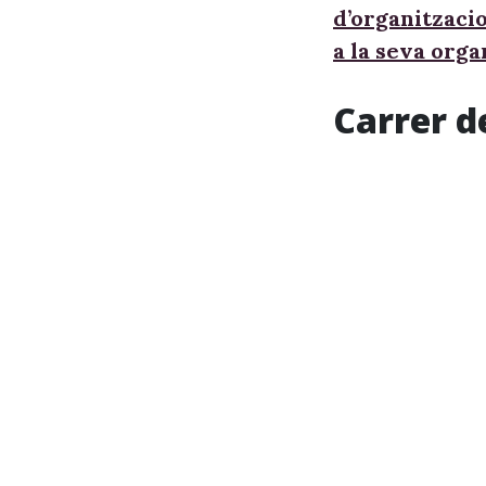
d’organitzaci
a la seva orga
Carrer d