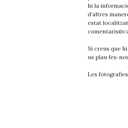
hi la informaci
d’altres maner
estat localitzat
comentaris@ca
Si creus que hi
us plau fes-no
Les fotografie