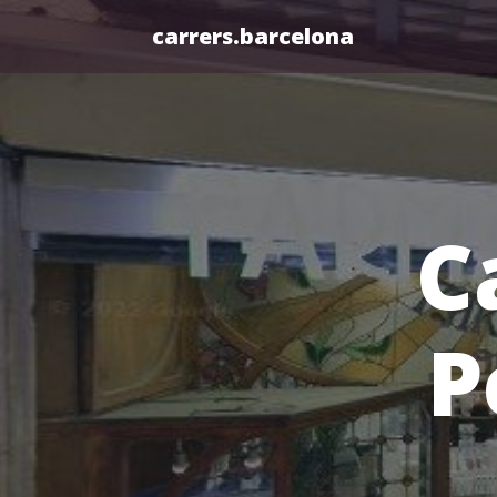
carrers.barcelona
C
P