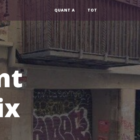
QUANT A
TOT
nt
ix