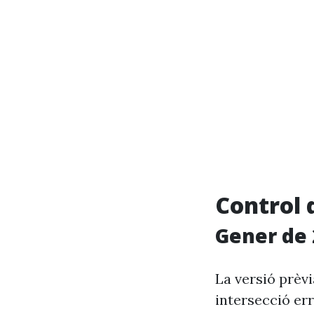
Control 
Gener de 
La versió prèv
intersecció er