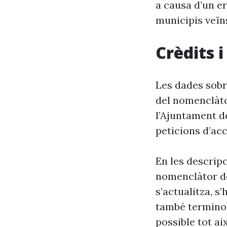
a causa d’un er
municipis veïn
Crèdits 
Les dades sobr
del nomenclàto
l’Ajuntament d
peticions d’acc
En les descrip
nomenclàtor de
s’actualitza, s
també terminol
possible tot ai