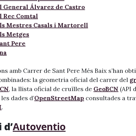
l General Álvarez de Castro
l Rec Comtal
ls Mestres Casals i Martorell
ls Metges
Sant Pere
ana
ons amb Carrer de Sant Pere Més Baix s’han obti
ombinades: la geometria oficial del carrer del
gr
BCN
, la llista oficial de cruïlles de
GeoBCN
(API 
 les dades d’
OpenStreetMap
consultades a tra
I
.
 d’
Autoventio