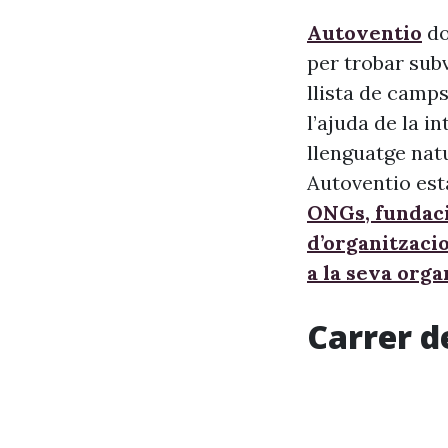
Autoventio
do
per trobar sub
llista de camps
l’ajuda de la i
llenguatge nat
Autoventio est
ONGs, fundaci
d’organitzaci
a la seva orga
Carrer d