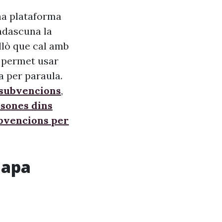
na plataforma
adascuna la
allò que cal amb
s, permet usar
a per paraula.
 subvencions
,
sones dins
ubvencions per
mapa