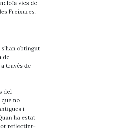
ncloïa vies de
les Freixures.
 s’han obtingut
a de
 a través de
s del
s que no
antigues i
Quan ha estat
ot reflectint-