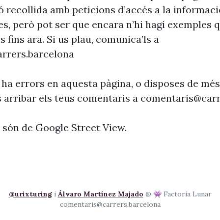
ó recollida amb peticions d’accés a la informaci
es, però pot ser que encara n’hi hagi exemples 
s fins ara. Si us plau, comunica’ls a
rrers.barcelona
 ha errors en aquesta pàgina, o disposes de més
s arribar els teus comentaris a
comentaris@carr
s són de Google Street View.
@urixturing
i
Álvaro Martínez Majado
@ 👾 Factoria Lunar
comentaris@carrers.barcelona