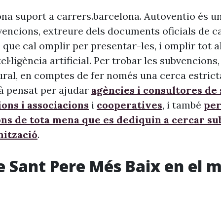
na suport a carrers.barcelona. Autoventio és u
vencions, extreure dels documents oficials de c
 que cal omplir per presentar-les, i omplir tot 
ntel·ligència artificial. Per trobar les subvencion
ural, en comptes de fer només una cerca estrict
à pensat per ajudar
agències i consultores de
ons i associacions
i
cooperatives
, i també
per
ons de tota mena que es dediquin a cercar s
nització
.
e Sant Pere Més Baix en el 