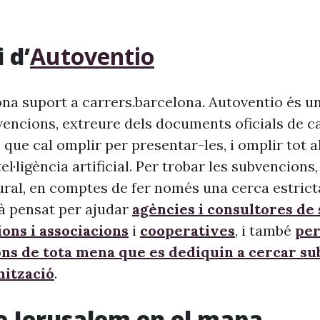
 d’
Autoventio
na suport a carrers.barcelona. Autoventio és u
vencions, extreure dels documents oficials de c
 que cal omplir per presentar-les, i omplir tot 
ntel·ligència artificial. Per trobar les subvencion
ural, en comptes de fer només una cerca estrict
à pensat per ajudar
agències i consultores de
ons i associacions
i
cooperatives
, i també
per
ons de tota mena que es dediquin a cercar s
nització
.
e Jerusalem en el mapa