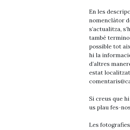
En les descrip
nomenclàtor de
s’actualitza, s
també terminol
possible tot ai
hi la informaci
d’altres maner
estat localitzat
comentaris@ca
Si creus que hi
us plau fes-no
Les fotografie