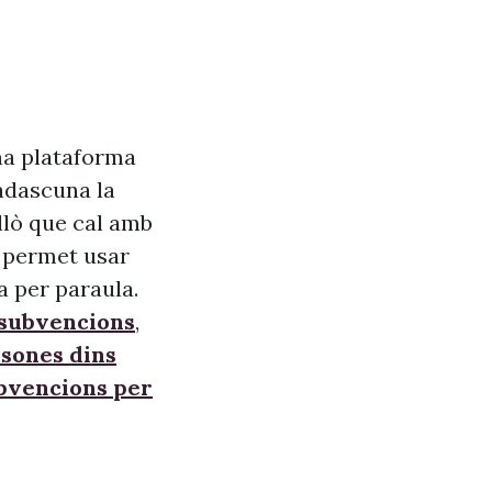
na plataforma
adascuna la
allò que cal amb
s, permet usar
a per paraula.
 subvencions
,
sones dins
ubvencions per