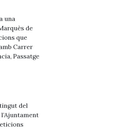
va una
 Marquès de
ccions que
a amb Carrer
ncia, Passatge
tingut del
e l’Ajuntament
eticions