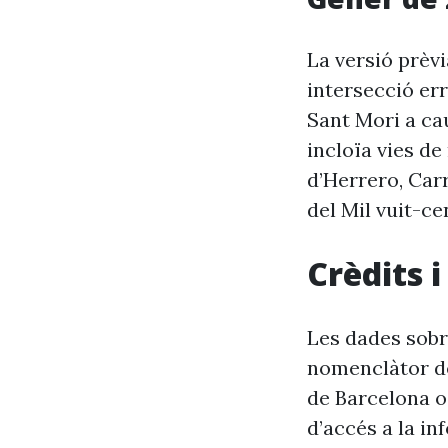
La versió prèv
intersecció er
Sant Mori a ca
incloïa vies d
d’Herrero, Car
del Mil vuit-ce
Crèdits 
Les dades sobr
nomenclàtor de
de Barcelona o
d’accés a la in