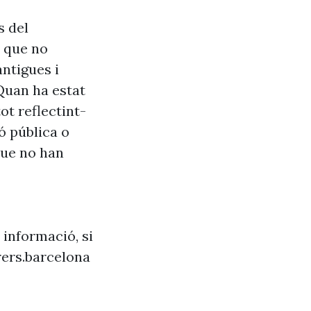
s del
s que no
antigues i
Quan ha estat
ot reflectint-
ó pública o
que no han
 informació, si
ers.barcelona