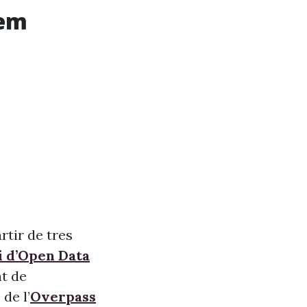
lem
rtir de tres
i d’Open Data
nt de
de l’
Overpass