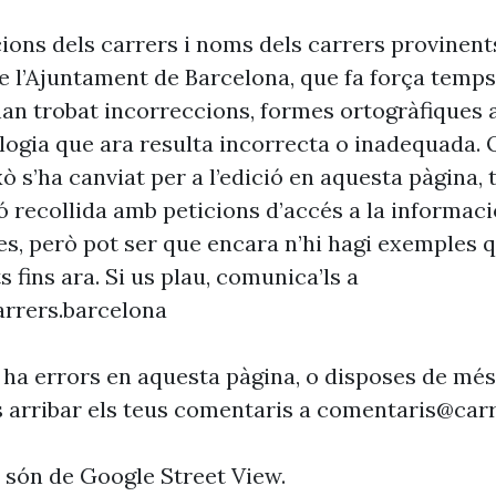
cions dels carrers i noms dels carrers provinent
 l’Ajuntament de Barcelona, que fa força temp
’han trobat incorreccions, formes ortogràfiques 
ogia que ara resulta incorrecta o inadequada. 
xò s’ha canviat per a l’edició en aquesta pàgina, t
ó recollida amb peticions d’accés a la informaci
es, però pot ser que encara n’hi hagi exemples 
s fins ara. Si us plau, comunica’ls a
rrers.barcelona
 ha errors en aquesta pàgina, o disposes de més
s arribar els teus comentaris a
comentaris@carr
s són de Google Street View.