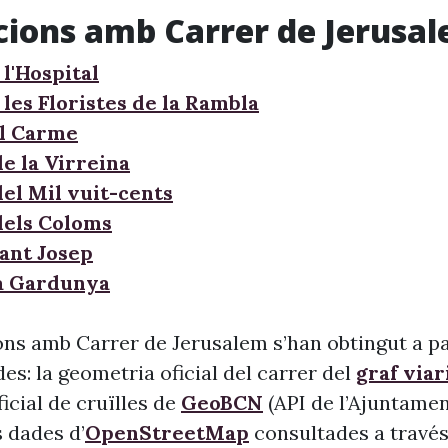
cions amb Carrer de Jerusa
l'Hospital
les Floristes de la Rambla
l Carme
e la Virreina
del Mil vuit-cents
dels Coloms
Sant Josep
la Gardunya
ons amb Carrer de Jerusalem s’han obtingut a pa
s: la geometria oficial del carrer del
graf viar
 oficial de cruïlles de
GeoBCN
(API de l’Ajuntame
s dades d’
OpenStreetMap
consultades a través 