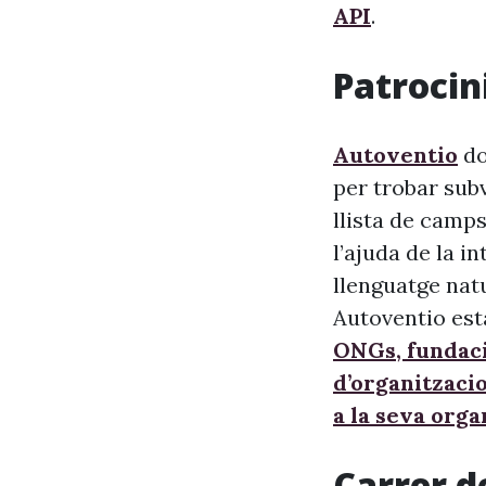
API
.
Patrocini
Autoventio
do
per trobar sub
llista de camps
l’ajuda de la i
llenguatge nat
Autoventio est
ONGs, fundaci
d’organitzaci
a la seva orga
Carrer d