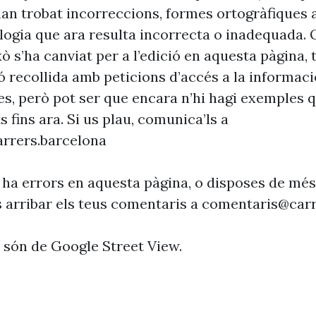
’han trobat incorreccions, formes ortogràfiques 
ogia que ara resulta incorrecta o inadequada. 
xò s’ha canviat per a l’edició en aquesta pàgina, t
ó recollida amb peticions d’accés a la informaci
es, però pot ser que encara n’hi hagi exemples 
s fins ara. Si us plau, comunica’ls a
rrers.barcelona
 ha errors en aquesta pàgina, o disposes de més
s arribar els teus comentaris a
comentaris@carr
s són de Google Street View.