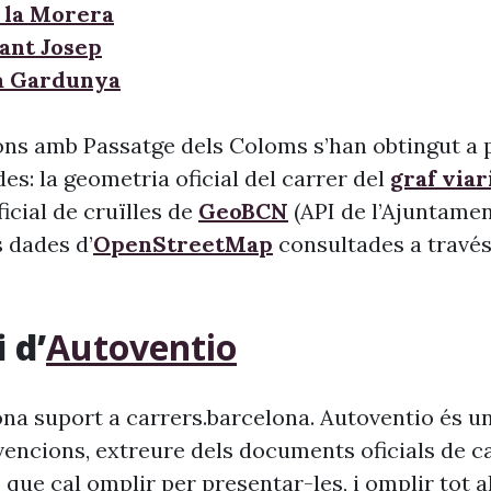
 la Morera
Sant Josep
la Gardunya
ons amb Passatge dels Coloms s’han obtingut a p
s: la geometria oficial del carrer del
graf viar
 oficial de cruïlles de
GeoBCN
(API de l’Ajuntame
s dades d’
OpenStreetMap
consultades a través 
 d’
Autoventio
na suport a carrers.barcelona. Autoventio és u
vencions, extreure dels documents oficials de c
 que cal omplir per presentar-les, i omplir tot 