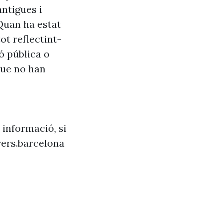
antigues i
Quan ha estat
ot reflectint-
ó pública o
que no han
 informació, si
ers.barcelona