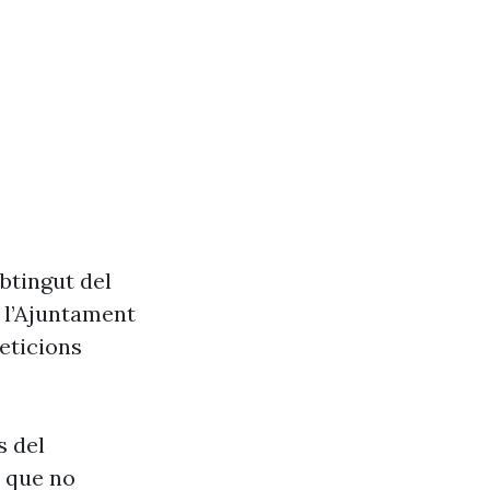
btingut del
e l’Ajuntament
eticions
s del
s que no