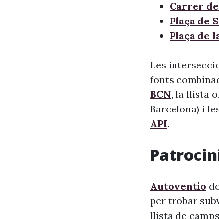
Carrer de
Plaça de 
Plaça de 
Les intersecci
fonts combinade
BCN
, la llista
Barcelona) i le
API
.
Patrocini
Autoventio
do
per trobar sub
llista de camps