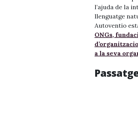
l’ajuda de la i
llenguatge nat
Autoventio est
ONGs, fundaci
d’organitzaci
a la seva orga
Passatge