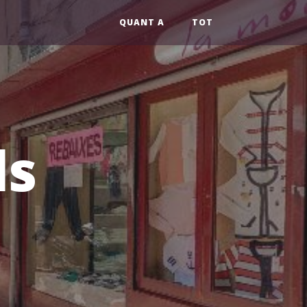
QUANT A
TOT
ls