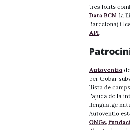
tres fonts comb
Data BCN
, la 
Barcelona) i le
API
.
Patrocini
Autoventio
do
per trobar sub
llista de camps
l’ajuda de la i
llenguatge nat
Autoventio est
ONGs, fundaci