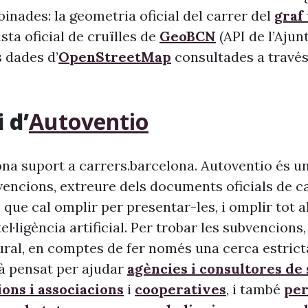
inades: la geometria oficial del carrer del
graf
llista oficial de cruïlles de
GeoBCN
(API de l’Aju
s dades d’
OpenStreetMap
consultades a través 
 d’
Autoventio
na suport a carrers.barcelona. Autoventio és u
vencions, extreure dels documents oficials de c
 que cal omplir per presentar-les, i omplir tot 
ntel·ligència artificial. Per trobar les subvencion
ural, en comptes de fer només una cerca estrict
à pensat per ajudar
agències i consultores de
ons i associacions
i
cooperatives
, i també
per