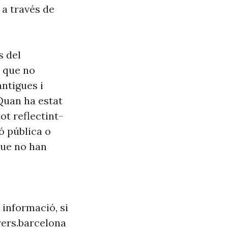
 a través de
s del
s que no
antigues i
Quan ha estat
ot reflectint-
ó pública o
que no han
 informació, si
ers.barcelona