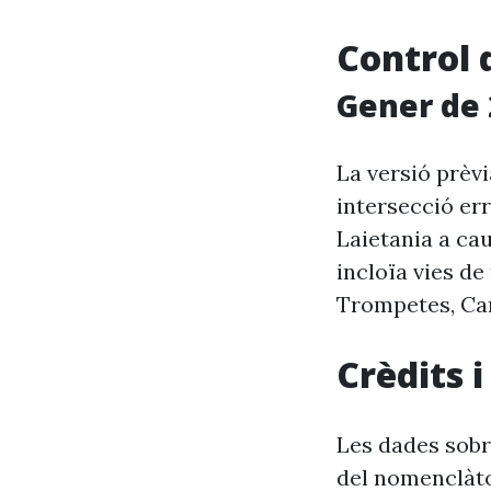
Control 
Gener de 
La versió prèv
intersecció er
Laietania a ca
incloïa vies d
Trompetes, Car
Crèdits 
Les dades sobr
del nomenclàto