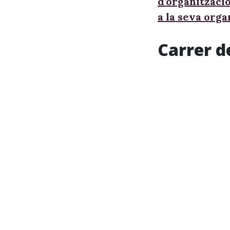
d’organitzaci
a la seva orga
Carrer d