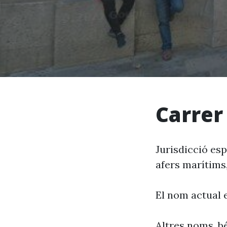
Carrer
Jurisdicció esp
afers marítims,
El nom actual 
Altres noms, bé