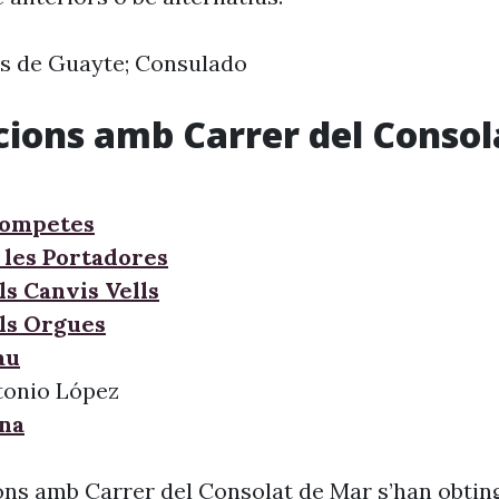
os de Guayte; Consulado
cions amb Carrer del Consol
rompetes
 les Portadores
ls Canvis Vells
ls Orgues
au
tonio López
ana
ons amb Carrer del Consolat de Mar s’han obting