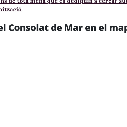
ons de tota mena que es dediquin a cercar s
nització
.
el Consolat de Mar en el ma