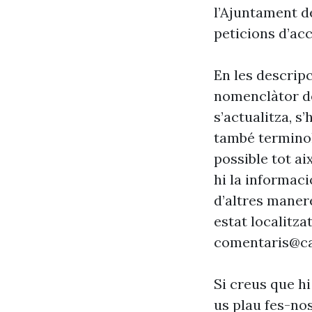
l’Ajuntament d
peticions d’acc
En les descrip
nomenclàtor de
s’actualitza, s
també terminol
possible tot ai
hi la informaci
d’altres maner
estat localitzat
comentaris@ca
Si creus que hi
us plau fes-no