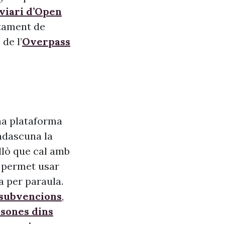
 viari d’Open
ntament de
de l’
Overpass
na plataforma
adascuna la
allò que cal amb
s, permet usar
a per paraula.
 subvencions
,
sones dins