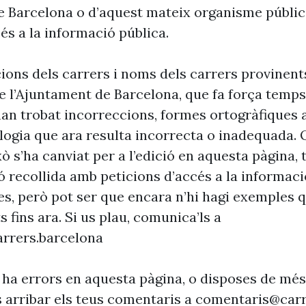
e Barcelona o d’aquest mateix organisme públic
és a la informació pública.
cions dels carrers i noms dels carrers provinent
 l’Ajuntament de Barcelona, que fa força temp
’han trobat incorreccions, formes ortogràfiques 
ogia que ara resulta incorrecta o inadequada. 
xò s’ha canviat per a l’edició en aquesta pàgina, t
ó recollida amb peticions d’accés a la informaci
es, però pot ser que encara n’hi hagi exemples 
s fins ara. Si us plau, comunica’ls a
rrers.barcelona
 ha errors en aquesta pàgina, o disposes de més
s arribar els teus comentaris a
comentaris@carr