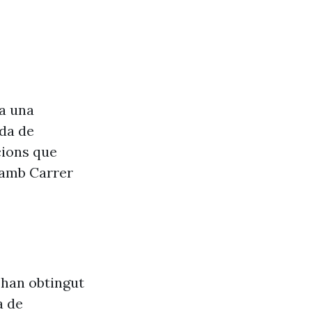
va una
da de
cions que
a amb Carrer
’han obtingut
a de