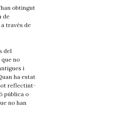
’han obtingut
a de
 a través de
s del
s que no
antigues i
Quan ha estat
ot reflectint-
ó pública o
que no han