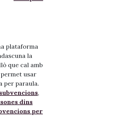
na plataforma
adascuna la
allò que cal amb
s, permet usar
a per paraula.
 subvencions
,
sones dins
ubvencions per