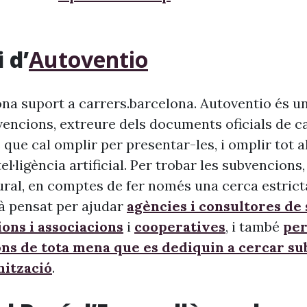
 d’
Autoventio
na suport a carrers.barcelona. Autoventio és u
vencions, extreure dels documents oficials de c
 que cal omplir per presentar-les, i omplir tot 
ntel·ligència artificial. Per trobar les subvencion
ural, en comptes de fer només una cerca estrict
à pensat per ajudar
agències i consultores de
ons i associacions
i
cooperatives
, i també
per
ons de tota mena que es dediquin a cercar s
nització
.