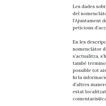
Les dades sobr
del nomenclàto
l’Ajuntament d
peticions d’acc
En les descrip
nomenclàtor de
s’actualitza, s
també terminol
possible tot ai
hi la informaci
d’altres maner
estat localitzat
comentaris@ca