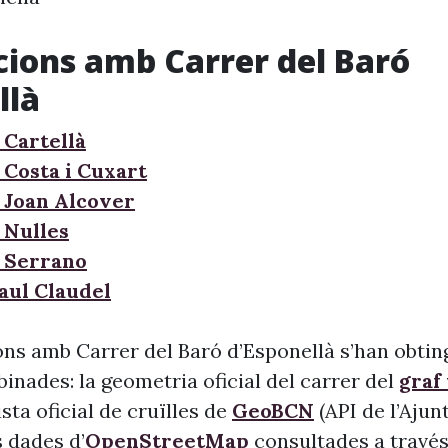
cions amb Carrer del Baró
llà
 Cartellà
 Costa i Cuxart
 Joan Alcover
 Nulles
 Serrano
aul Claudel
ons amb Carrer del Baró d’Esponellà s’han obting
inades: la geometria oficial del carrer del
graf
llista oficial de cruïlles de
GeoBCN
(API de l’Aju
s dades d’
OpenStreetMap
consultades a través 