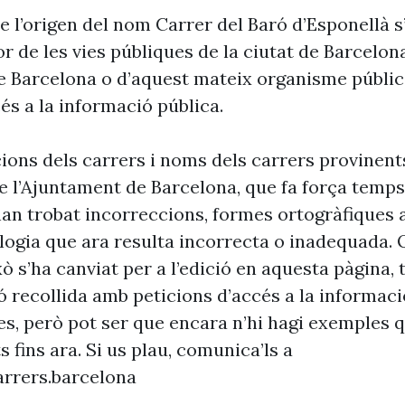
e l’origen del nom Carrer del Baró d’Esponellà s
r de les vies públiques de la ciutat de Barcelon
e Barcelona o d’aquest mateix organisme públic
és a la informació pública.
cions dels carrers i noms dels carrers provinent
 l’Ajuntament de Barcelona, que fa força temp
’han trobat incorreccions, formes ortogràfiques 
ogia que ara resulta incorrecta o inadequada. 
xò s’ha canviat per a l’edició en aquesta pàgina, t
ó recollida amb peticions d’accés a la informaci
es, però pot ser que encara n’hi hagi exemples 
s fins ara. Si us plau, comunica’ls a
rrers.barcelona