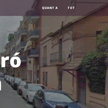
QUANT A
TOT
aró
à