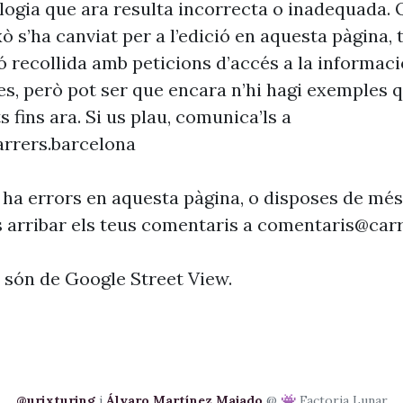
ogia que ara resulta incorrecta o inadequada. 
xò s’ha canviat per a l’edició en aquesta pàgina, t
ó recollida amb peticions d’accés a la informaci
es, però pot ser que encara n’hi hagi exemples 
s fins ara. Si us plau, comunica’ls a
rrers.barcelona
 ha errors en aquesta pàgina, o disposes de més
s arribar els teus comentaris a
comentaris@carr
s són de Google Street View.
@urixturing
i
Álvaro Martínez Majado
@ 👾 Factoria Lunar