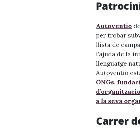
Patrocini
Autoventio
do
per trobar sub
llista de camps
l’ajuda de la i
llenguatge nat
Autoventio est
ONGs, fundaci
d’organitzaci
a la seva orga
Carrer 