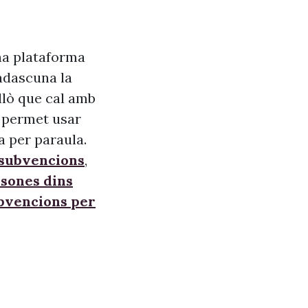
na plataforma
adascuna la
allò que cal amb
s, permet usar
a per paraula.
 subvencions
,
sones dins
ubvencions per