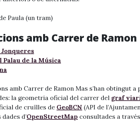
de Paula (un tram)
ccions amb Carrer de Ramon
 Jonqueres
l Palau de la Música
ana
ons amb Carrer de Ramon Mas s’han obtingut a p
s: la geometria oficial del carrer del
graf viar
 oficial de cruïlles de
GeoBCN
(API de l’Ajuntame
s dades d’
OpenStreetMap
consultades a través 