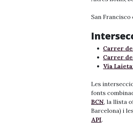
San Francisco 
Interse
Carrer de
Carrer de
Via Laiet
Les intersecci
fonts combinade
BCN
, la llista
Barcelona) i le
API
.