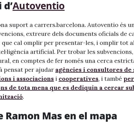
 d’
Autoventio
na suport a carrers.barcelona. Autoventio és u
vencions, extreure dels documents oficials de c
 que cal omplir per presentar-les, i omplir tot 
ntel·ligència artificial. Per trobar les subvencion
ural, en comptes de fer només una cerca estrict
à pensat per ajudar
agències i consultores de
ons i associacions
i
cooperatives
, i també
per
ons de tota mena que es dediquin a cercar s
nització
.
de Ramon Mas en el mapa