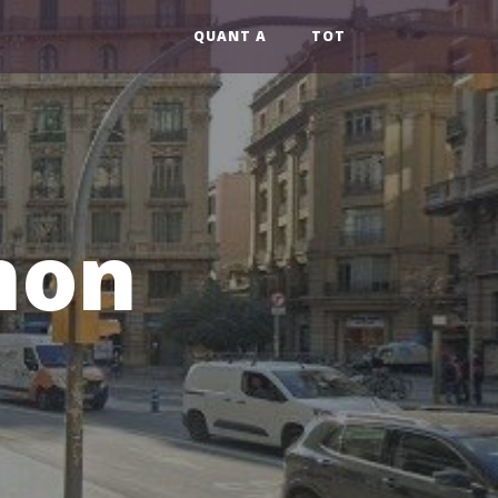
QUANT A
TOT
mon