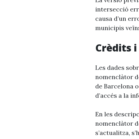
intersecció er
causa d’un erro
municipis veïn
Crèdits 
Les dades sobr
nomenclàtor de
de Barcelona o
d’accés a la in
En les descrip
nomenclàtor de
s’actualitza, s