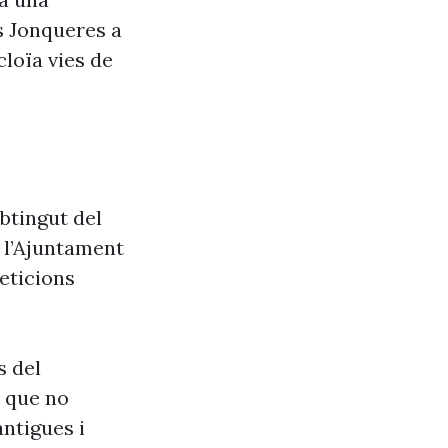
s Jonqueres a
cloïa vies de
btingut del
e l’Ajuntament
eticions
s del
s que no
antigues i