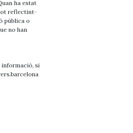
Quan ha estat
ot reflectint-
ó pública o
que no han
 informació, si
ers.barcelona