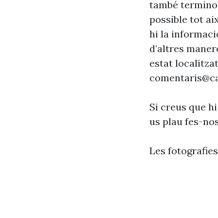
també terminol
possible tot ai
hi la informaci
d’altres maner
estat localitzat
comentaris@ca
Si creus que hi
us plau fes-no
Les fotografie