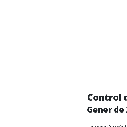
Control 
Gener de 
La versió prèv