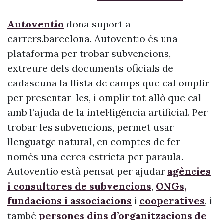
Autoventio
dona suport a
carrers.barcelona. Autoventio és una
plataforma per trobar subvencions,
extreure dels documents oficials de
cadascuna la llista de camps que cal omplir
per presentar-les, i omplir tot allò que cal
amb l’ajuda de la intel·ligència artificial. Per
trobar les subvencions, permet usar
llenguatge natural, en comptes de fer
només una cerca estricta per paraula.
Autoventio està pensat per ajudar
agències
i consultores de subvencions
,
ONGs,
fundacions i associacions
i
cooperatives
, i
també
persones dins d’organitzacions de