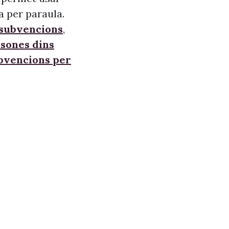
a per paraula.
 subvencions
,
sones dins
ubvencions per