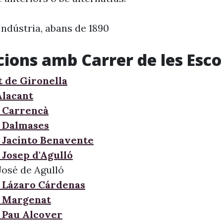
Indústria, abans de 1890
cions amb Carrer de les Esco
t de Gironella
Alacant
 Carrencà
 Dalmases
 Jacinto Benavente
 Josep d'Agulló
José de Agulló
 Lázaro Cárdenas
e Margenat
 Pau Alcover