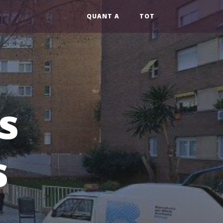
QUANT A
TOT
s
s