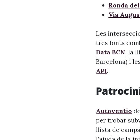
Ronda del
Via Augus
Les interseccio
tres fonts comb
Data BCN
, la 
Barcelona) i le
API
.
Patrocini
Autoventio
do
per trobar sub
llista de camps
l’ajuda de la i