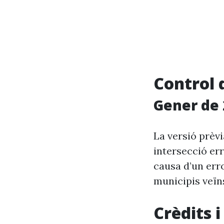
Control 
Gener de 
La versió prèv
intersecció err
causa d’un erro
municipis veïn
Crèdits 