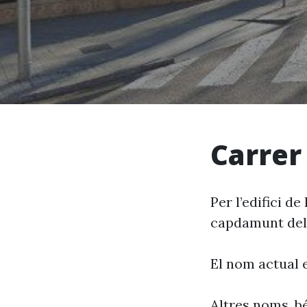
Carrer 
Per l’edifici d
capdamunt del 
El nom actual 
Altres noms, bé