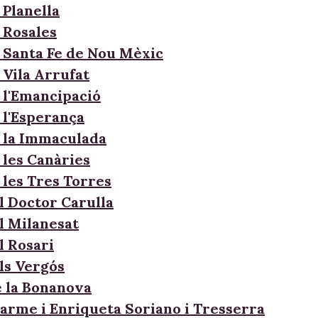
 Planella
 Rosales
 Santa Fe de Nou Mèxic
 Vila Arrufat
 l'Emancipació
 l'Esperança
 la Immaculada
 les Canàries
 les Tres Torres
l Doctor Carulla
l Milanesat
l Rosari
ls Vergós
e la Bonanova
Carme i Enriqueta Soriano i Tresserra