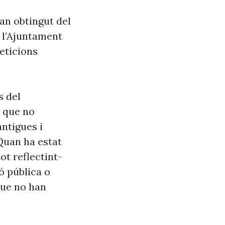
han obtingut del
e l’Ajuntament
eticions
s del
s que no
antigues i
Quan ha estat
ot reflectint-
ó pública o
que no han