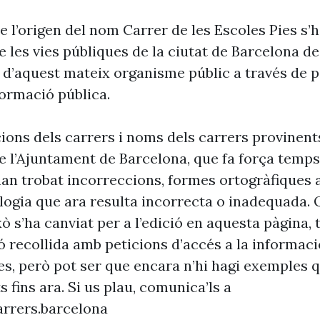
 l’origen del nom Carrer de les Escoles Pies s’
 les vies públiques de la ciutat de Barcelona d
 d’aquest mateix organisme públic a través de p
formació pública.
cions dels carrers i noms dels carrers provinent
 l’Ajuntament de Barcelona, que fa força temp
’han trobat incorreccions, formes ortogràfiques 
ogia que ara resulta incorrecta o inadequada. 
xò s’ha canviat per a l’edició en aquesta pàgina, t
ó recollida amb peticions d’accés a la informaci
es, però pot ser que encara n’hi hagi exemples 
s fins ara. Si us plau, comunica’ls a
rrers.barcelona