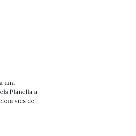
va una
els Planella a
cloïa vies de