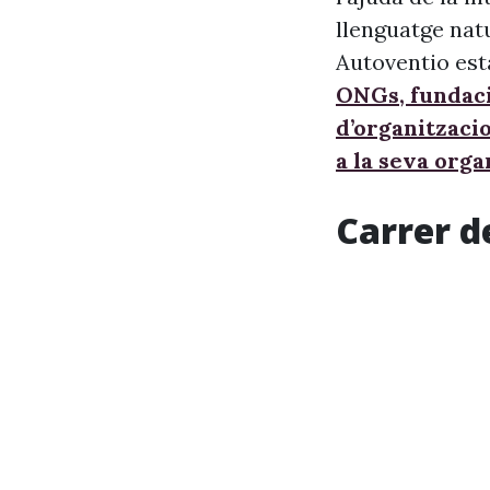
llenguatge nat
Autoventio est
ONGs, fundaci
d’organitzaci
a la seva orga
Carrer d