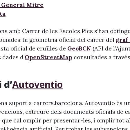
 General Mitre
ta
ns amb Carrer de les Escoles Pies s’han obtingu
inades: la geometria oficial del carrer del
graf
llista oficial de cruïlles de
GeoBCN
(API de l’Aju
s dades d’
OpenStreetMap
consultades a través 
 d’
Autoventio
na suport a carrers.barcelona. Autoventio és u
vencions, extreure dels documents oficials de c
 que cal omplir per presentar-les, i omplir tot 
ntel·ligència artificial. Per trobar les subvencion