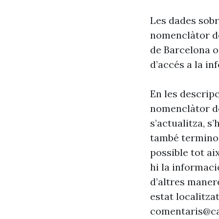
Les dades sobre
nomenclàtor de
de Barcelona o
d’accés a la in
En les descrip
nomenclàtor de
s’actualitza, s
també terminol
possible tot ai
hi la informaci
d’altres maner
estat localitzat
comentaris@ca