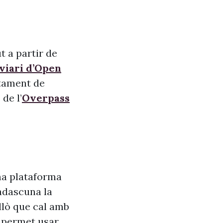
t a partir de
 viari d’Open
ntament de
de l’
Overpass
na plataforma
adascuna la
allò que cal amb
s, permet usar