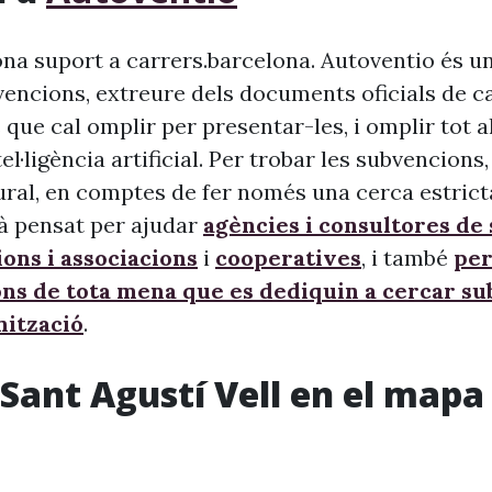
na suport a carrers.barcelona. Autoventio és u
vencions, extreure dels documents oficials de c
 que cal omplir per presentar-les, i omplir tot 
ntel·ligència artificial. Per trobar les subvencion
ural, en comptes de fer només una cerca estrict
à pensat per ajudar
agències i consultores de
ons i associacions
i
cooperatives
, i també
per
ons de tota mena que es dediquin a cercar s
nització
.
 Sant Agustí Vell en el mapa