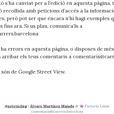
xò s’ha canviat per a l’edició en aquesta pàgina, t
ó recollida amb peticions d’accés a la informaci
es, però pot ser que encara n’hi hagi exemples 
s fins ara. Si us plau, comunica’ls a
rrers.barcelona
 ha errors en aquesta pàgina, o disposes de més
s arribar els teus comentaris a
comentaris@carr
s són de Google Street View.
@urixturing
i
Álvaro Martínez Majado
@ 👾 Factoria Lunar
comentaris@carrers.barcelona