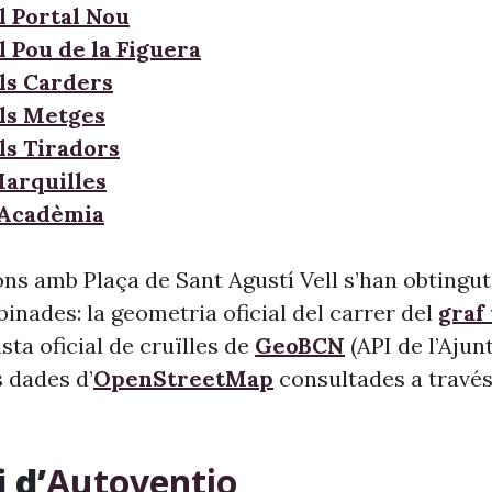
l Portal Nou
l Pou de la Figuera
ls Carders
ls Metges
ls Tiradors
Marquilles
l'Acadèmia
ns amb Plaça de Sant Agustí Vell s’han obtingut
inades: la geometria oficial del carrer del
graf
llista oficial de cruïlles de
GeoBCN
(API de l’Aju
s dades d’
OpenStreetMap
consultades a través 
 d’
Autoventio