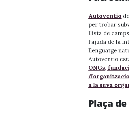
Autoventio
do
per trobar sub
llista de camps
l’ajuda de la i
llenguatge nat
Autoventio est
ONGs, fundaci
d’organitzaci
a la seva orga
Plaça de