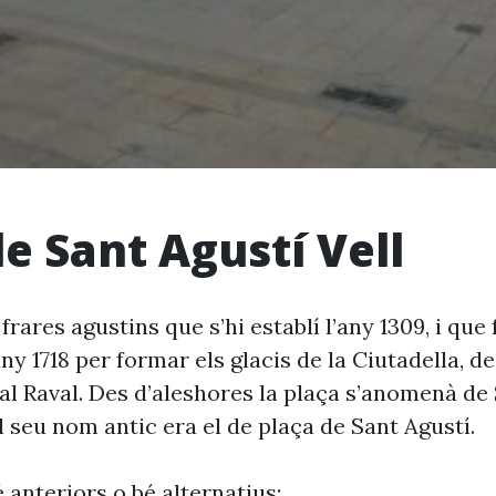
de Sant Agustí Vell
frares agustins que s’hi establí l’any 1309, i qu
any 1718 per formar els glacis de la Ciutadella, 
al Raval. Des d’aleshores la plaça s’anomenà de
 el seu nom antic era el de plaça de Sant Agustí.
 anteriors o bé alternatius: