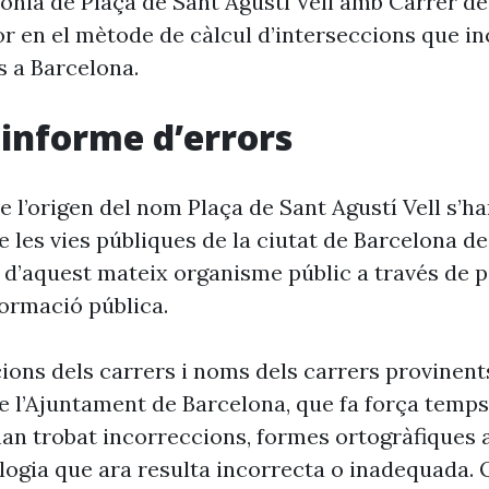
ònia de Plaça de Sant Agustí Vell amb Carrer de
r en el mètode de càlcul d’interseccions que in
s a Barcelona.
i informe d’errors
 l’origen del nom Plaça de Sant Agustí Vell s’ha
 les vies públiques de la ciutat de Barcelona d
 d’aquest mateix organisme públic a través de p
formació pública.
cions dels carrers i noms dels carrers provinent
 l’Ajuntament de Barcelona, que fa força temp
’han trobat incorreccions, formes ortogràfiques 
ogia que ara resulta incorrecta o inadequada. 