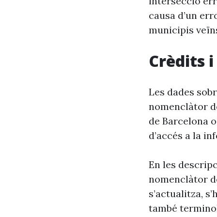
intersecció err
causa d’un erro
municipis veïn
Crèdits 
Les dades sobre
nomenclàtor de
de Barcelona o
d’accés a la in
En les descrip
nomenclàtor de
s’actualitza, s
també terminol