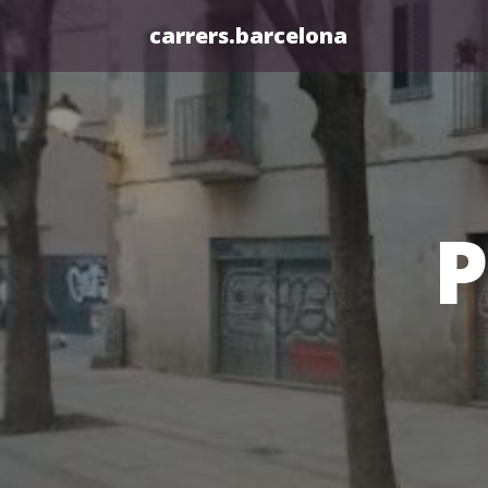
carrers.barcelona
P