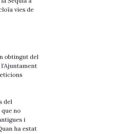
 la Sèquia a
cloïa vies de
n obtingut del
e l’Ajuntament
eticions
s del
s que no
antigues i
Quan ha estat