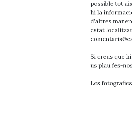
possible tot ai
hi la informaci
d’altres maner
estat localitzat
comentaris@ca
Si creus que hi
us plau fes-no
Les fotografie