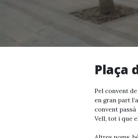
Plaça 
Pel convent de 
en gran part l’
convent passà 
Vell, tot i que
Altres noms, bé