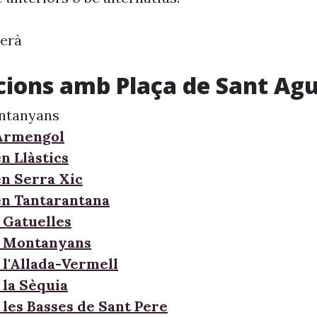
derà
cions amb Plaça de Sant Agus
ntanyans
'Armengol
n Llàstics
en Serra Xic
en Tantarantana
 Gatuelles
e Montanyans
 l'Allada-Vermell
 la Sèquia
 les Basses de Sant Pere