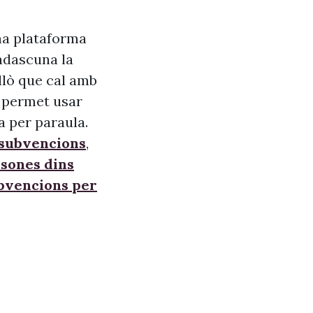
na plataforma
adascuna la
allò que cal amb
s, permet usar
a per paraula.
 subvencions
,
sones dins
ubvencions per