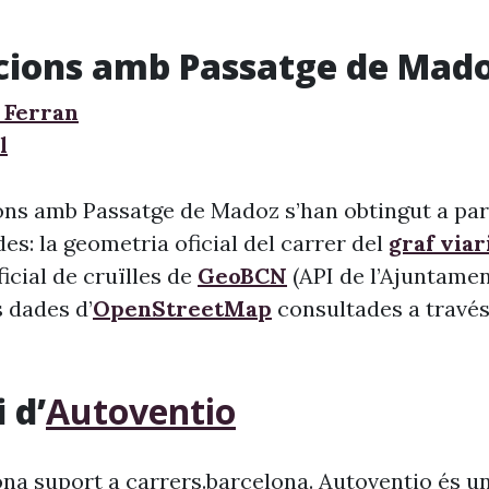
cions amb Passatge de Mad
 Ferran
l
ons amb Passatge de Madoz s’han obtingut a part
s: la geometria oficial del carrer del
graf viar
 oficial de cruïlles de
GeoBCN
(API de l’Ajuntame
s dades d’
OpenStreetMap
consultades a través 
 d’
Autoventio
na suport a carrers.barcelona. Autoventio és u