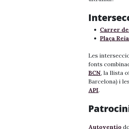
Intersec
Carrer de
Plaça Reia
Les intersecci
fonts combinade
BCN
, la llista
Barcelona) i le
API
.
Patrocini
Autoventio
do