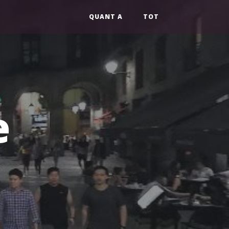
QUANT A
TOT
e