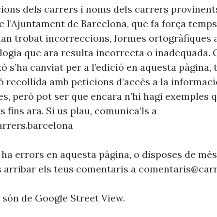
cions dels carrers i noms dels carrers provinent
 l’Ajuntament de Barcelona, que fa força temp
’han trobat incorreccions, formes ortogràfiques 
ogia que ara resulta incorrecta o inadequada. 
xò s’ha canviat per a l’edició en aquesta pàgina, t
ó recollida amb peticions d’accés a la informaci
es, però pot ser que encara n’hi hagi exemples 
s fins ara. Si us plau, comunica’ls a
rrers.barcelona
 ha errors en aquesta pàgina, o disposes de més
s arribar els teus comentaris a
comentaris@carr
s són de Google Street View.