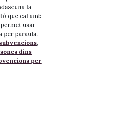
adascuna la
allò que cal amb
s, permet usar
a per paraula.
 subvencions
,
sones dins
ubvencions per