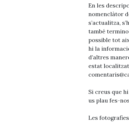
En les descrip
nomenclàtor de
s’actualitza, s
també terminol
possible tot ai
hi la informaci
d’altres maner
estat localitzat
comentaris@ca
Si creus que hi
us plau fes-no
Les fotografie