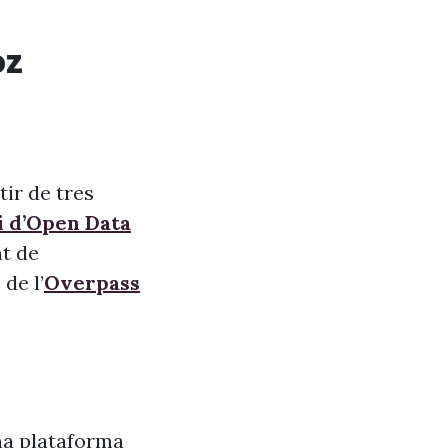
oz
ir de tres
i d’Open Data
nt de
de l’
Overpass
na plataforma