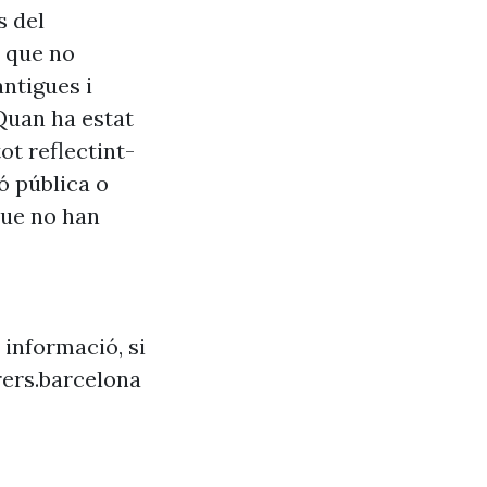
s del
s que no
antigues i
Quan ha estat
ot reflectint-
ó pública o
que no han
 informació, si
ers.barcelona