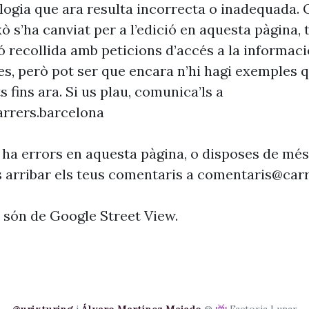
ogia que ara resulta incorrecta o inadequada. 
xò s’ha canviat per a l’edició en aquesta pàgina, t
ó recollida amb peticions d’accés a la informaci
es, però pot ser que encara n’hi hagi exemples 
s fins ara. Si us plau, comunica’ls a
rrers.barcelona
 ha errors en aquesta pàgina, o disposes de més
s arribar els teus comentaris a
comentaris@carr
s són de Google Street View.