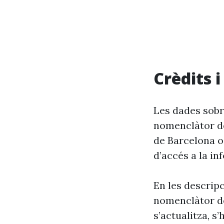
Crèdits 
Les dades sobre
nomenclàtor de
de Barcelona o
d’accés a la in
En les descrip
nomenclàtor de
s’actualitza, s