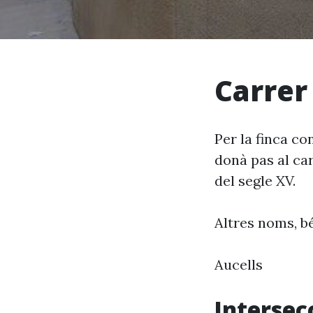
Carrer
Per la finca c
donà pas al car
del segle XV.
Altres noms, bé
Aucells
Intersec