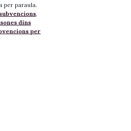
a per paraula.
 subvencions
,
sones dins
ubvencions per