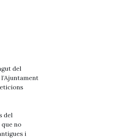
ngut del
e l’Ajuntament
eticions
s del
s que no
antigues i