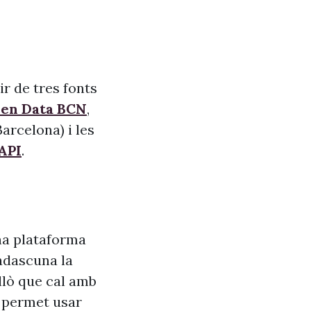
r de tres fonts
pen Data BCN
,
arcelona) i les
API
.
na plataforma
adascuna la
allò que cal amb
s, permet usar