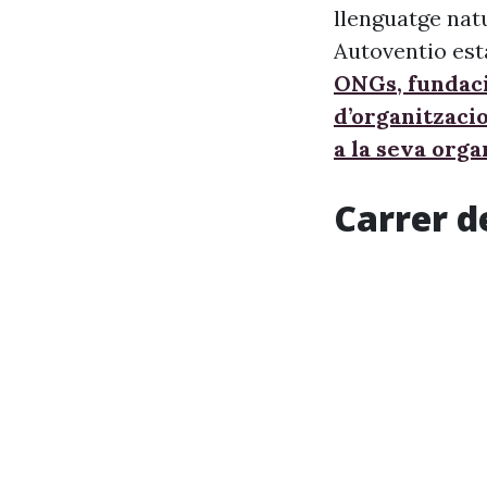
llenguatge nat
Autoventio est
ONGs, fundaci
d’organitzaci
a la seva orga
Carrer d