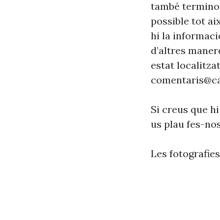
també terminol
possible tot ai
hi la informaci
d’altres maner
estat localitzat
comentaris@ca
Si creus que hi
us plau fes-no
Les fotografie