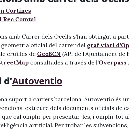
en Cortines
l Rec Comtal
ns amb Carrer dels Ocells s’han obtingut a parti
 geometria oficial del carrer del
graf viari d’O
l de cruïlles de
GeoBCN
(API de l’Ajuntament de B
treetMap
consultades a través de l’
Overpass 
 d’
Autoventio
na suport a carrers.barcelona. Autoventio és u
vencions, extreure dels documents oficials de c
 que cal omplir per presentar-les, i omplir tot 
ntel·ligència artificial. Per trobar les subvencion