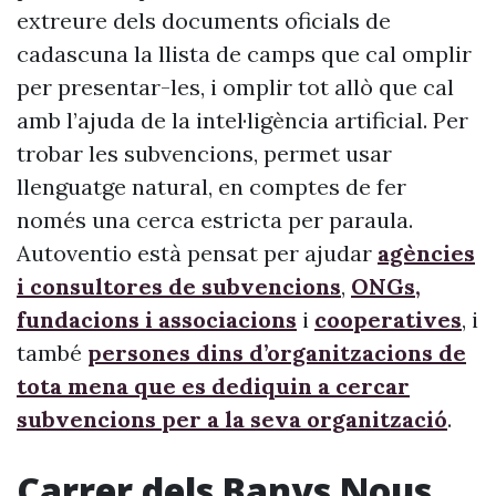
extreure dels documents oficials de
cadascuna la llista de camps que cal omplir
per presentar-les, i omplir tot allò que cal
amb l’ajuda de la intel·ligència artificial. Per
trobar les subvencions, permet usar
llenguatge natural, en comptes de fer
només una cerca estricta per paraula.
Autoventio està pensat per ajudar
agències
i consultores de subvencions
,
ONGs,
fundacions i associacions
i
cooperatives
, i
també
persones dins d’organitzacions de
tota mena que es dediquin a cercar
subvencions per a la seva organització
.
Carrer dels Banys Nous