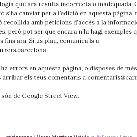
ogia que ara resulta incorrecta o inadequada. 
xò s’ha canviat per a l’edició en aquesta pàgina, t
ó recollida amb peticions d’accés a la informaci
es, però pot ser que encara n’hi hagi exemples 
s fins ara. Si us plau, comunica’ls a
rrers.barcelona
 ha errors en aquesta pàgina, o disposes de més
s arribar els teus comentaris a
comentaris@carr
s són de Google Street View.