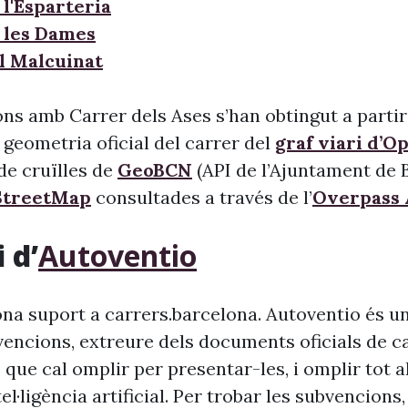
 l'Esparteria
 les Dames
l Malcuinat
ns amb Carrer dels Ases s’han obtingut a partir
 geometria oficial del carrer del
graf viari d’O
l de cruïlles de
GeoBCN
(API de l’Ajuntament de B
treetMap
consultades a través de l’
Overpass 
 d’
Autoventio
na suport a carrers.barcelona. Autoventio és u
vencions, extreure dels documents oficials de c
 que cal omplir per presentar-les, i omplir tot 
ntel·ligència artificial. Per trobar les subvencion