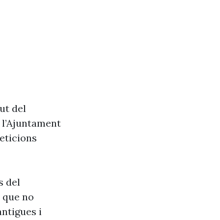
ut del
e l’Ajuntament
eticions
s del
s que no
antigues i