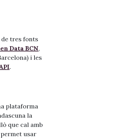
 de tres fonts
pen Data BCN
,
arcelona) i les
API
.
na plataforma
adascuna la
allò que cal amb
s, permet usar