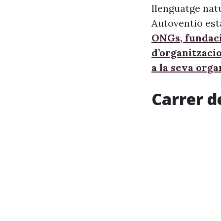
llenguatge nat
Autoventio est
ONGs, fundaci
d’organitzaci
a la seva orga
Carrer d