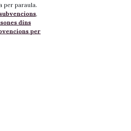
a per paraula.
 subvencions
,
sones dins
ubvencions per