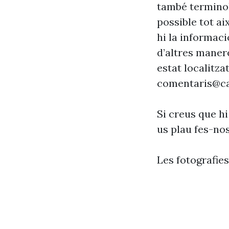
també terminol
possible tot ai
hi la informaci
d’altres maner
estat localitzat
comentaris@ca
Si creus que hi
us plau fes-no
Les fotografie