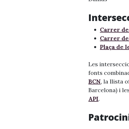
Intersec
Carrer de
Carrer de
Plaça de l
Les intersecci
fonts combinade
BCN
, la llista
Barcelona) i le
API
.
Patrocini