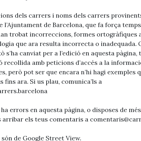
cions dels carrers i noms dels carrers provinent
 l’Ajuntament de Barcelona, que fa força temp
’han trobat incorreccions, formes ortogràfiques 
ogia que ara resulta incorrecta o inadequada. 
xò s’ha canviat per a l’edició en aquesta pàgina, t
ó recollida amb peticions d’accés a la informaci
es, però pot ser que encara n’hi hagi exemples 
s fins ara. Si us plau, comunica’ls a
rrers.barcelona
 ha errors en aquesta pàgina, o disposes de més
s arribar els teus comentaris a
comentaris@carr
s són de Google Street View.