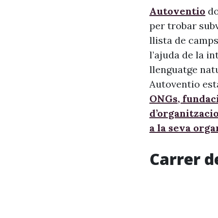
Autoventio
do
per trobar sub
llista de camps
l’ajuda de la i
llenguatge nat
Autoventio est
ONGs, fundaci
d’organitzaci
a la seva orga
Carrer d