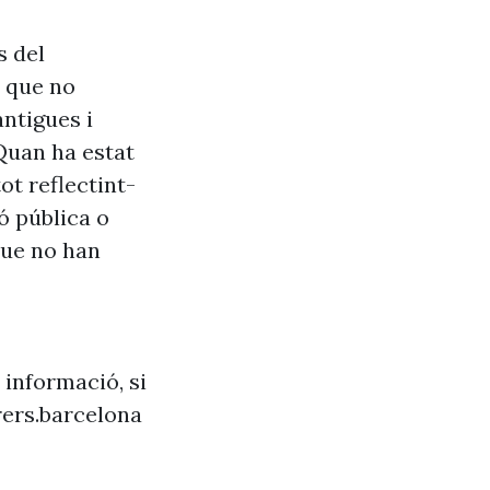
s del
s que no
antigues i
Quan ha estat
ot reflectint-
ó pública o
que no han
 informació, si
ers.barcelona