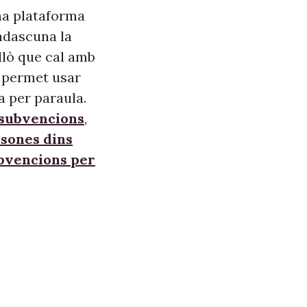
na plataforma
adascuna la
allò que cal amb
s, permet usar
a per paraula.
 subvencions
,
sones dins
ubvencions per