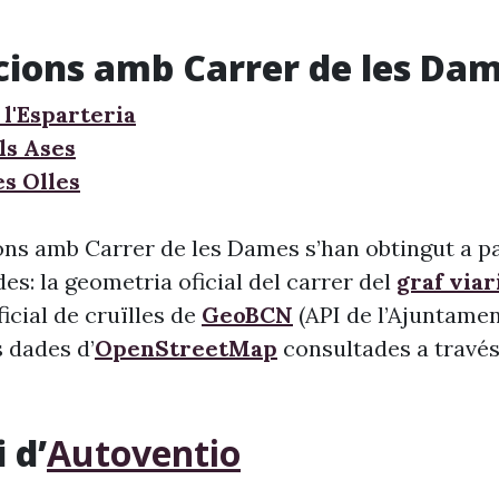
cions amb Carrer de les Da
 l'Esparteria
ls Ases
es Olles
ons amb Carrer de les Dames s’han obtingut a pa
s: la geometria oficial del carrer del
graf viar
 oficial de cruïlles de
GeoBCN
(API de l’Ajuntame
s dades d’
OpenStreetMap
consultades a través 
 d’
Autoventio