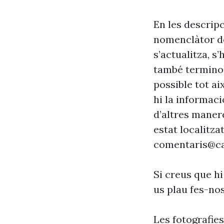
En les descrip
nomenclàtor de
s’actualitza, s
també terminol
possible tot ai
hi la informaci
d’altres maner
estat localitzat
comentaris@ca
Si creus que hi
us plau fes-no
Les fotografie