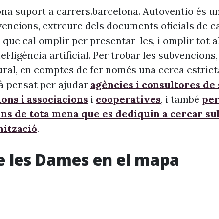
na suport a carrers.barcelona. Autoventio és u
vencions, extreure dels documents oficials de c
 que cal omplir per presentar-les, i omplir tot 
ntel·ligència artificial. Per trobar les subvencion
ural, en comptes de fer només una cerca estrict
à pensat per ajudar
agències i consultores de
ons i associacions
i
cooperatives
, i també
per
ons de tota mena que es dediquin a cercar s
nització
.
e les Dames en el mapa