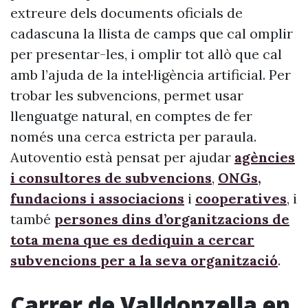
extreure dels documents oficials de
cadascuna la llista de camps que cal omplir
per presentar-les, i omplir tot allò que cal
amb l’ajuda de la intel·ligència artificial. Per
trobar les subvencions, permet usar
llenguatge natural, en comptes de fer
només una cerca estricta per paraula.
Autoventio està pensat per ajudar
agències
i consultores de subvencions
,
ONGs,
fundacions i associacions
i
cooperatives
, i
també
persones dins d’organitzacions de
tota mena que es dediquin a cercar
subvencions per a la seva organització
.
Carrer de Valldonzella en