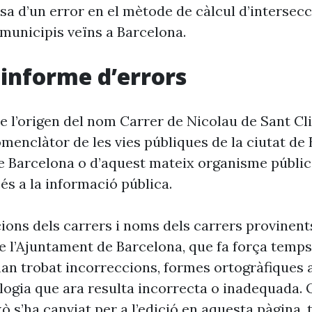
sa d’un error en el mètode de càlcul d’intersec
 municipis veïns a Barcelona.
i informe d’errors
e l’origen del nom Carrer de Nicolau de Sant Cl
omenclàtor de les vies públiques de la ciutat de
e Barcelona o d’aquest mateix organisme públic
és a la informació pública.
cions dels carrers i noms dels carrers provinent
 l’Ajuntament de Barcelona, que fa força temp
’han trobat incorreccions, formes ortogràfiques 
ogia que ara resulta incorrecta o inadequada. 
xò s’ha canviat per a l’edició en aquesta pàgina, t