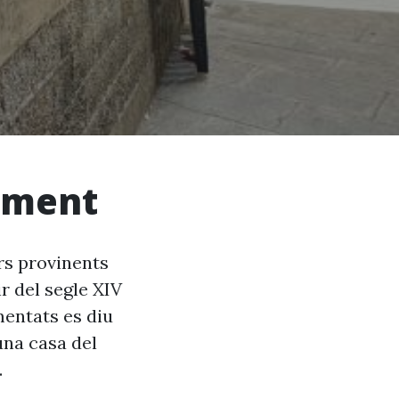
liment
rs provinents
r del segle XIV
entats es diu
una casa del
.