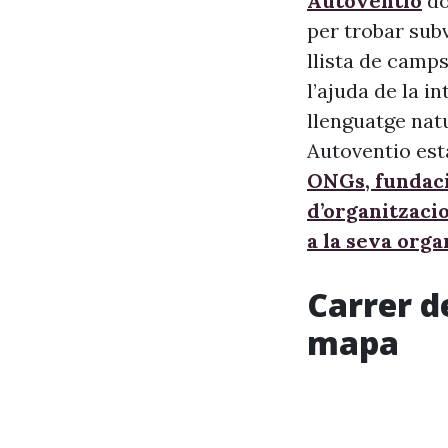
Autoventio
do
per trobar sub
llista de camps
l’ajuda de la i
llenguatge nat
Autoventio est
ONGs, fundaci
d’organitzaci
a la seva orga
Carrer d
mapa