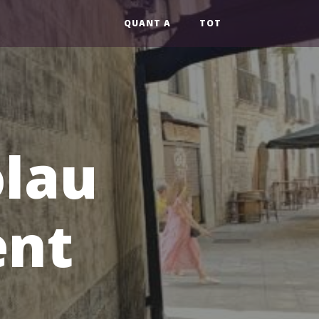
QUANT A
TOT
olau
ent