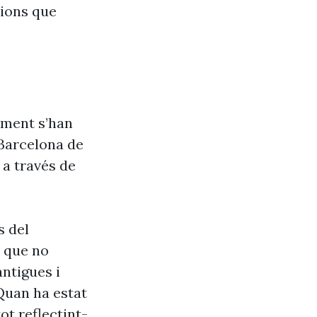
cions que
iment s’han
 Barcelona de
 a través de
s del
s que no
antigues i
Quan ha estat
ot reflectint-