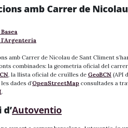
cions amb Carrer de Nicolau
 Basea
 l'Argenteria
ons amb Carrer de Nicolau de Sant Climent s’ha
fonts combinades: la geometria oficial del carre
BCN
, la llista oficial de cruïlles de
GeoBCN
(API 
 les dades d’
OpenStreetMap
consultades a tra
I
.
 d’
Autoventio