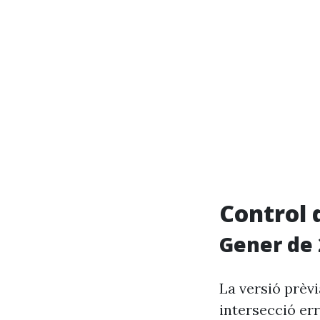
Control 
Gener de 
La versió prèv
intersecció er