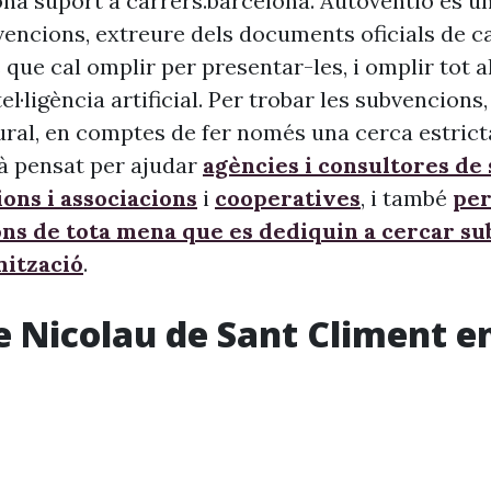
na suport a carrers.barcelona. Autoventio és u
vencions, extreure dels documents oficials de c
 que cal omplir per presentar-les, i omplir tot 
ntel·ligència artificial. Per trobar les subvencion
ural, en comptes de fer només una cerca estrict
à pensat per ajudar
agències i consultores de
ons i associacions
i
cooperatives
, i també
per
ons de tota mena que es dediquin a cercar s
nització
.
e Nicolau de Sant Climent en