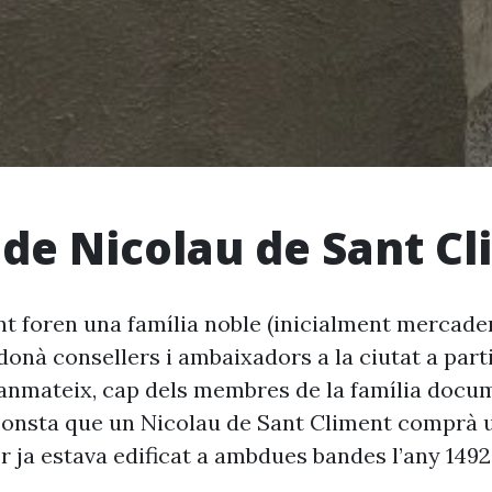
 de Nicolau de Sant C
nt foren una família noble (inicialment mercade
donà consellers i ambaixadors a la ciutat a parti
anmateix, cap dels membres de la família docum
consta que un Nicolau de Sant Climent comprà 
er ja estava edificat a ambdues bandes l’any 1492