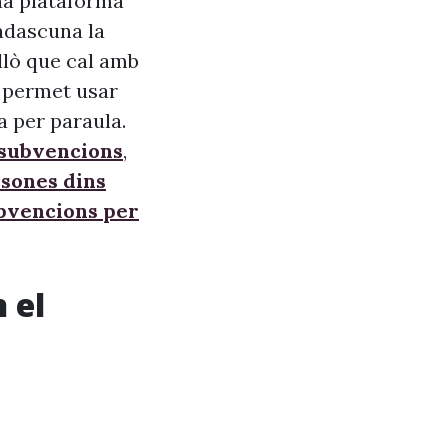
na plataforma
adascuna la
allò que cal amb
s, permet usar
a per paraula.
 subvencions
,
sones dins
ubvencions per
 el