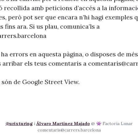
ó recollida amb peticions d’accés a la informaci
es, però pot ser que encara n’hi hagi exemples 
s fins ara. Si us plau, comunica’ls a
rrers.barcelona
 ha errors en aquesta pàgina, o disposes de més
s arribar els teus comentaris a
comentaris@carr
s són de Google Street View.
@urixturing
i
Álvaro Martínez Majado
@ 👾 Factoria Lunar
comentaris@carrers.barcelona