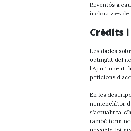
Reventós a cau
incloïa vies de
Crèdits 
Les dades sobr
obtingut del n
l’Ajuntament d
peticions d’acc
En les descrip
nomenclàtor de
s’actualitza, s
també terminol
possible tot ai