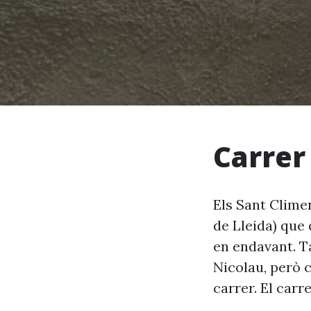
Carrer
Els Sant Clime
de Lleida) que 
en endavant. T
Nicolau, però 
carrer. El carr