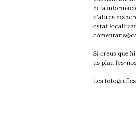
hi la informaci
d’altres maner
estat localitzat
comentaris@ca
Si creus que hi
us plau fes-no
Les fotografie