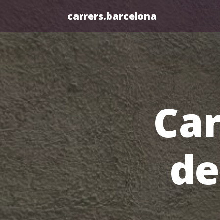
carrers.barcelona
Car
de