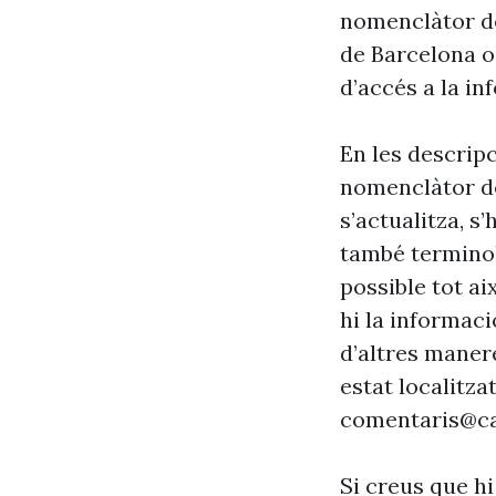
nomenclàtor de
de Barcelona o
d’accés a la in
En les descrip
nomenclàtor de
s’actualitza, s
també terminol
possible tot ai
hi la informaci
d’altres maner
estat localitzat
comentaris@ca
Si creus que hi