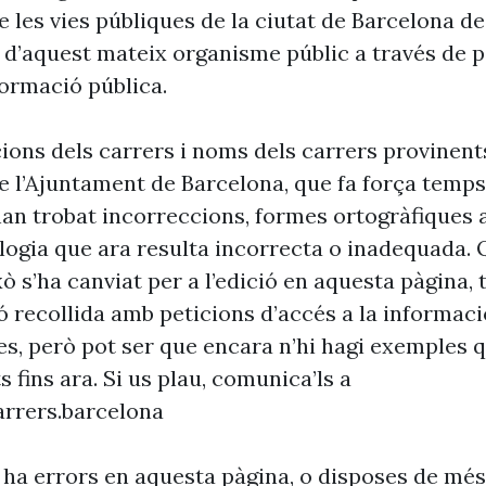
 les vies públiques de la ciutat de Barcelona d
 d’aquest mateix organisme públic a través de p
formació pública.
cions dels carrers i noms dels carrers provinent
 l’Ajuntament de Barcelona, que fa força temp
’han trobat incorreccions, formes ortogràfiques 
ogia que ara resulta incorrecta o inadequada. 
xò s’ha canviat per a l’edició en aquesta pàgina, t
ó recollida amb peticions d’accés a la informaci
es, però pot ser que encara n’hi hagi exemples 
s fins ara. Si us plau, comunica’ls a
rrers.barcelona
 ha errors en aquesta pàgina, o disposes de més