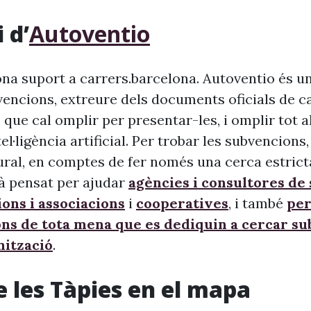
 d’
Autoventio
na suport a carrers.barcelona. Autoventio és u
vencions, extreure dels documents oficials de c
 que cal omplir per presentar-les, i omplir tot 
ntel·ligència artificial. Per trobar les subvencion
ural, en comptes de fer només una cerca estrict
à pensat per ajudar
agències i consultores de
ons i associacions
i
cooperatives
, i també
per
ons de tota mena que es dediquin a cercar s
nització
.
e les Tàpies en el mapa