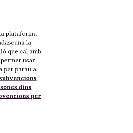
na plataforma
adascuna la
allò que cal amb
s, permet usar
a per paraula.
 subvencions
,
sones dins
ubvencions per