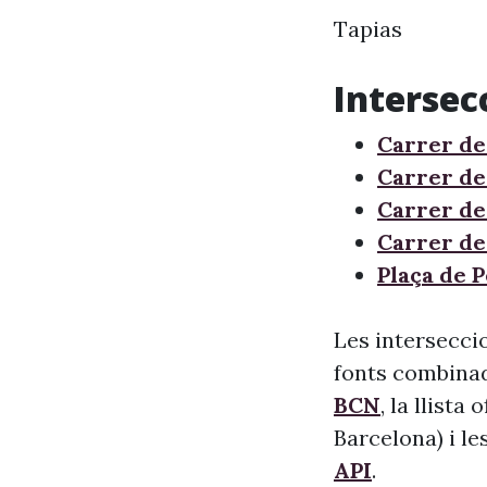
Tapias
Intersec
Carrer de
Carrer de
Carrer de 
Carrer de
Plaça de 
Les interseccio
fonts combinade
BCN
, la llista
Barcelona) i le
API
.