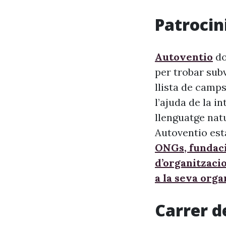
Patrocini
Autoventio
do
per trobar sub
llista de camps
l’ajuda de la i
llenguatge nat
Autoventio est
ONGs, fundaci
d’organitzaci
a la seva orga
Carrer d