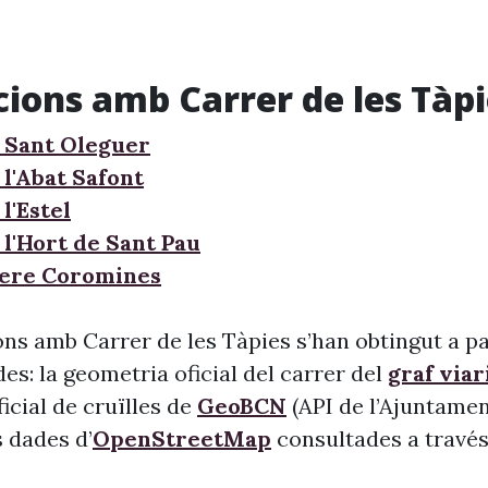
cions amb Carrer de les Tàp
 Sant Oleguer
 l'Abat Safont
l'Estel
 l'Hort de Sant Pau
Pere Coromines
ns amb Carrer de les Tàpies s’han obtingut a pa
s: la geometria oficial del carrer del
graf viar
 oficial de cruïlles de
GeoBCN
(API de l’Ajuntame
s dades d’
OpenStreetMap
consultades a través 