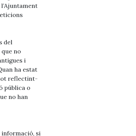
e l’Ajuntament
eticions
s del
s que no
antigues i
Quan ha estat
ot reflectint-
ó pública o
que no han
 informació, si