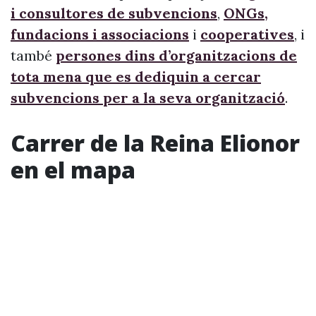
i consultores de subvencions
,
ONGs,
fundacions i associacions
i
cooperatives
, i
també
persones dins d’organitzacions de
tota mena que es dediquin a cercar
subvencions per a la seva organització
.
Carrer de la Reina Elionor
en el mapa