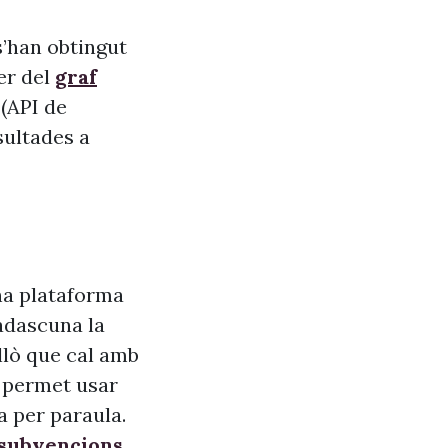
s’han obtingut
er del
graf
(API de
ultades a
na plataforma
adascuna la
allò que cal amb
s, permet usar
a per paraula.
 subvencions
,