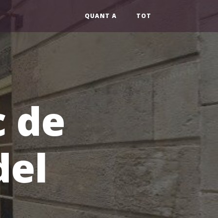
QUANT A
TOT
c de
del