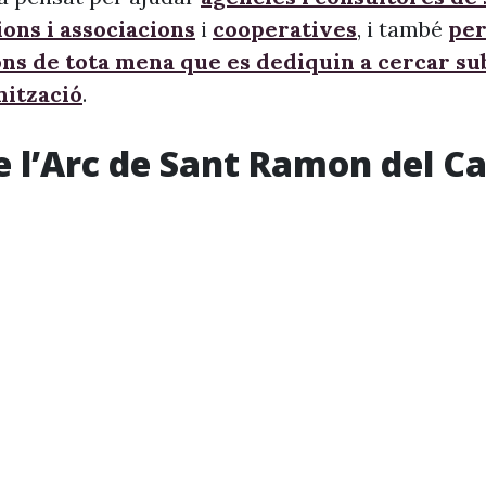
ons i associacions
i
cooperatives
, i també
per
ons de tota mena que es dediquin a cercar s
nització
.
e l’Arc de Sant Ramon del Cal