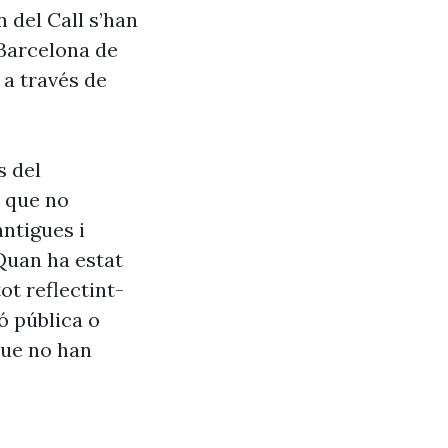
 del Call s’han
 Barcelona de
 a través de
s del
s que no
antigues i
Quan ha estat
ot reflectint-
ó pública o
que no han