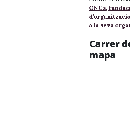
ONGs, fundaci
d’organitzaci
a la seva orga
Carrer d
mapa