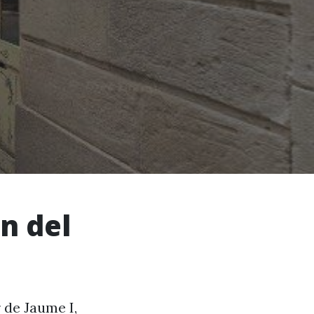
n del
 de Jaume I,