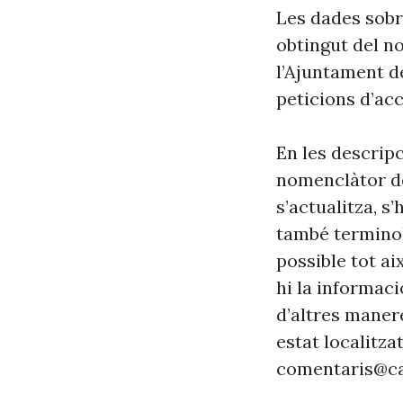
Les dades sobr
obtingut del n
l’Ajuntament d
peticions d’acc
En les descrip
nomenclàtor de
s’actualitza, s
també terminol
possible tot ai
hi la informaci
d’altres maner
estat localitzat
comentaris@ca