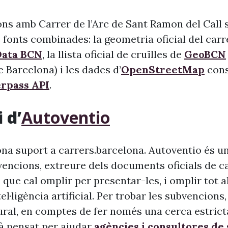
ons amb Carrer de l’Arc de Sant Ramon del Call 
s fonts combinades: la geometria oficial del carr
Data BCN
, la llista oficial de cruïlles de
GeoBCN
 Barcelona) i les dades d’
OpenStreetMap
cons
rpass API
.
 d’
Autoventio
na suport a carrers.barcelona. Autoventio és u
vencions, extreure dels documents oficials de c
 que cal omplir per presentar-les, i omplir tot 
ntel·ligència artificial. Per trobar les subvencion
ural, en comptes de fer només una cerca estrict
à pensat per ajudar
agències i consultores de