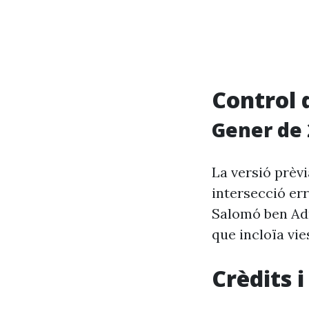
Control 
Gener de 
La versió prèv
intersecció er
Salomó ben Adr
que incloïa vie
Crèdits 