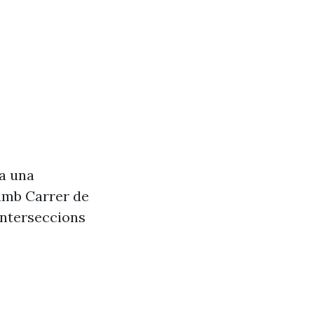
va una
 amb Carrer de
interseccions