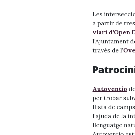
Les intersecci
a partir de tre
viari d’Open 
l’Ajuntament de
través de l’
Ove
Patrocini
Autoventio
do
per trobar sub
llista de camps
l’ajuda de la i
llenguatge nat
Autoventio est