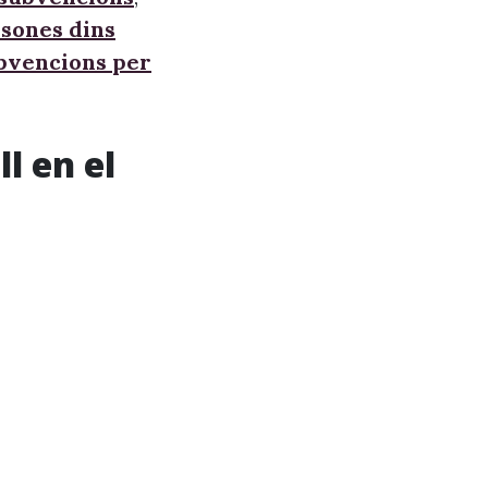
sones dins
ubvencions per
l en el