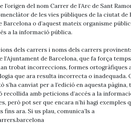
e l’origen del nom Carrer de l’Arc de Sant Ramon
omenclàtor de les vies públiques de la ciutat de
e Barcelona o d’aquest mateix organisme públic
és a la informació pública.
cions dels carrers i noms dels carrers provinent
 l’Ajuntament de Barcelona, que fa força temp
’han trobat incorreccions, formes ortogràfiques 
ogia que ara resulta incorrecta o inadequada. 
xò s’ha canviat per a l’edició en aquesta pàgina, t
ó recollida amb peticions d’accés a la informaci
es, però pot ser que encara n’hi hagi exemples 
s fins ara. Si us plau, comunica’ls a
rrers.barcelona