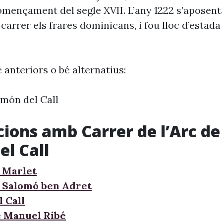
omençament del segle XVII. L’any 1222 s’aposen
carrer els frares dominicans, i fou lloc d’estada
 anteriors o bé alternatius:
món del Call
cions amb Carrer de l’Arc de
l Call
 Marlet
 Salomó ben Adret
 Call
e Manuel Ribé