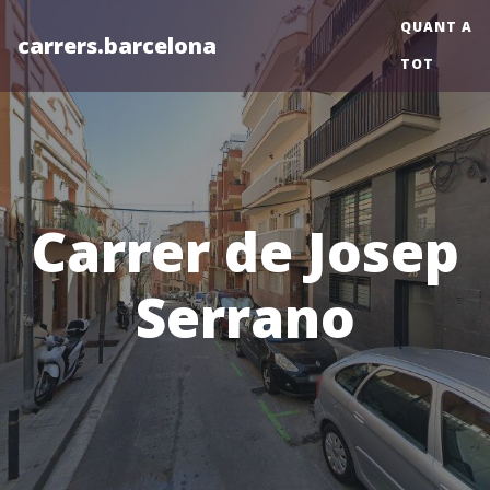
QUANT A
carrers.barcelona
TOT
Carrer de Josep
Serrano