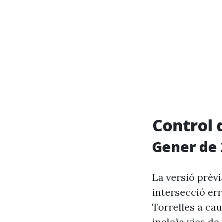
Control 
Gener de 
La versió prèv
intersecció er
Torrelles a ca
incloïa vies de