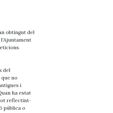
an obtingut del
e l’Ajuntament
eticions
s del
s que no
antigues i
Quan ha estat
ot reflectint-
ó pública o