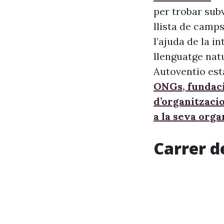
per trobar sub
llista de camps
l’ajuda de la i
llenguatge nat
Autoventio est
ONGs, fundaci
d’organitzaci
a la seva orga
Carrer d