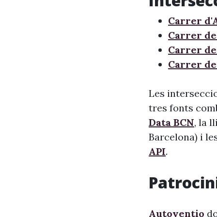
Intersec
Carrer d'
Carrer de
Carrer de
Carrer de
Les intersecci
tres fonts comb
Data BCN
, la 
Barcelona) i le
API
.
Patrocini
Autoventio
do