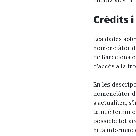
Crèdits 
Les dades sobr
nomenclàtor de
de Barcelona o
d’accés a la in
En les descrip
nomenclàtor de
s’actualitza, s
també terminol
possible tot ai
hi la informaci