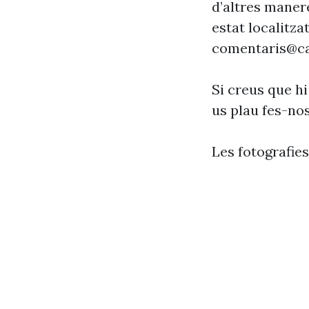
d’altres maner
estat localitzat
comentaris@ca
Si creus que hi
us plau fes-no
Les fotografie