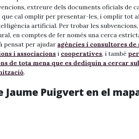
vencions, extreure dels documents oficials de c
 que cal omplir per presentar-les, i omplir tot 
ntel·ligència artificial. Per trobar les subvencion
ural, en comptes de fer només una cerca estrict
à pensat per ajudar
agències i consultores de
ons i associacions
i
cooperatives
, i també
per
ons de tota mena que es dediquin a cercar s
nització
.
e Jaume Puigvert en el map