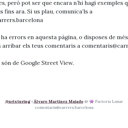
es, però pot ser que encara n’hi hagi exemples 
s fins ara. Si us plau, comunica’ls a
rrers.barcelona
 ha errors en aquesta pàgina, o disposes de més
s arribar els teus comentaris a
comentaris@carr
s són de Google Street View.
@urixturing
i
Álvaro Martínez Majado
@ 👾 Factoria Lunar
comentaris@carrers.barcelona