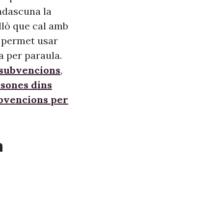
adascuna la
allò que cal amb
s, permet usar
a per paraula.
 subvencions
,
sones dins
ubvencions per
a