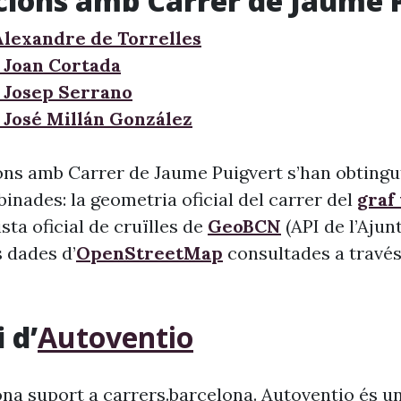
cions amb Carrer de Jaume 
Alexandre de Torrelles
 Joan Cortada
 Josep Serrano
 José Millán González
ons amb Carrer de Jaume Puigvert s’han obtingut
inades: la geometria oficial del carrer del
graf
llista oficial de cruïlles de
GeoBCN
(API de l’Aju
s dades d’
OpenStreetMap
consultades a través 
 d’
Autoventio
na suport a carrers.barcelona. Autoventio és u