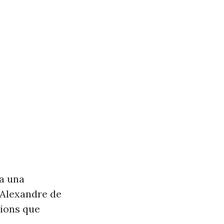
va una
’Alexandre de
cions que