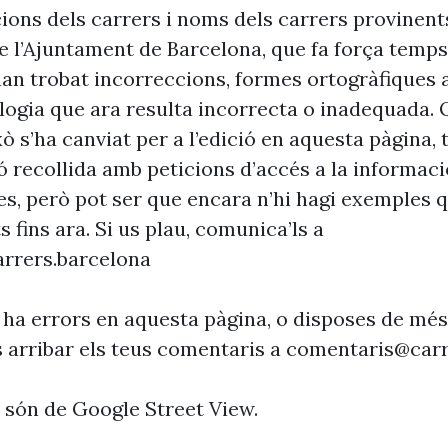
cions dels carrers i noms dels carrers provinent
 l’Ajuntament de Barcelona, que fa força temp
’han trobat incorreccions, formes ortogràfiques 
ogia que ara resulta incorrecta o inadequada. 
xò s’ha canviat per a l’edició en aquesta pàgina, t
ó recollida amb peticions d’accés a la informaci
es, però pot ser que encara n’hi hagi exemples 
s fins ara. Si us plau, comunica’ls a
rrers.barcelona
 ha errors en aquesta pàgina, o disposes de més
s arribar els teus comentaris a
comentaris@carr
s són de Google Street View.