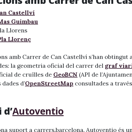
cions amb Carrer de Can Cas
an Castellví
 Mas Guimbau
la Llorens
Pla Llorenç
ns amb Carrer de Can Castellví s’han obtingut a
s: la geometria oficial del carrer del
graf viar
 oficial de cruïlles de
GeoBCN
(API de l’Ajuntame
s dades d’
OpenStreetMap
consultades a través 
 d’
Autoventio
na suport a carrers.barcelona. Autoventio és u