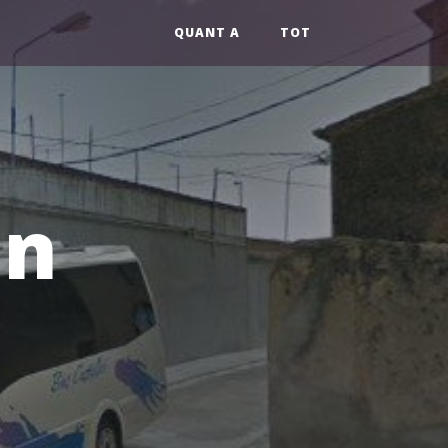
QUANT A
TOT
an