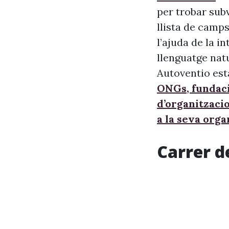
per trobar sub
llista de camps
l’ajuda de la i
llenguatge nat
Autoventio est
ONGs, fundaci
d’organitzaci
a la seva orga
Carrer d