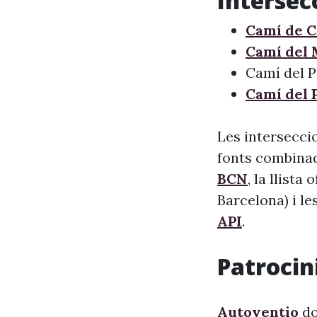
Intersec
Camí de C
Camí del
Camí del P
Camí del 
Les interseccio
fonts combinade
BCN
, la llista
Barcelona) i le
API
.
Patrocini
Autoventio
do