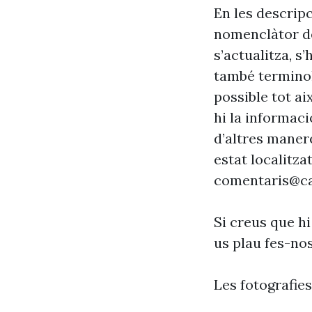
En les descrip
nomenclàtor de
s’actualitza, s
també terminol
possible tot ai
hi la informaci
d’altres maner
estat localitzat
comentaris@ca
Si creus que hi
us plau fes-no
Les fotografie