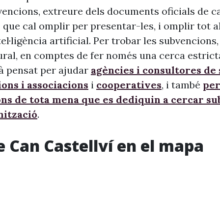
vencions, extreure dels documents oficials de c
 que cal omplir per presentar-les, i omplir tot 
ntel·ligència artificial. Per trobar les subvencion
ural, en comptes de fer només una cerca estrict
à pensat per ajudar
agències i consultores de
ons i associacions
i
cooperatives
, i també
per
ons de tota mena que es dediquin a cercar s
nització
.
e Can Castellví en el mapa