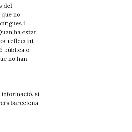
s del
s que no
antigues i
Quan ha estat
ot reflectint-
ó pública o
que no han
 informació, si
ers.barcelona