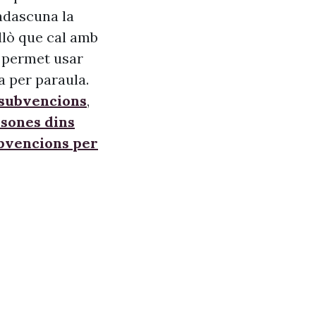
adascuna la
allò que cal amb
s, permet usar
a per paraula.
 subvencions
,
sones dins
ubvencions per