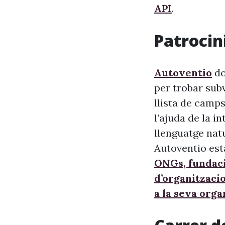
API
.
Patrocini
Autoventio
do
per trobar sub
llista de camps
l’ajuda de la i
llenguatge nat
Autoventio est
ONGs, fundaci
d’organitzaci
a la seva orga