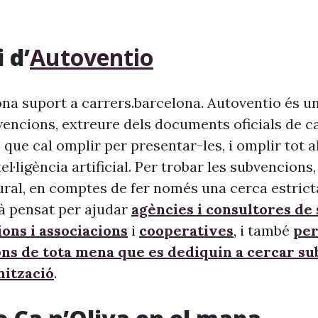
 d’
Autoventio
na suport a carrers.barcelona. Autoventio és u
vencions, extreure dels documents oficials de c
 que cal omplir per presentar-les, i omplir tot 
ntel·ligència artificial. Per trobar les subvencion
ural, en comptes de fer només una cerca estrict
à pensat per ajudar
agències i consultores de
ons i associacions
i
cooperatives
, i també
per
ons de tota mena que es dediquin a cercar s
nització
.