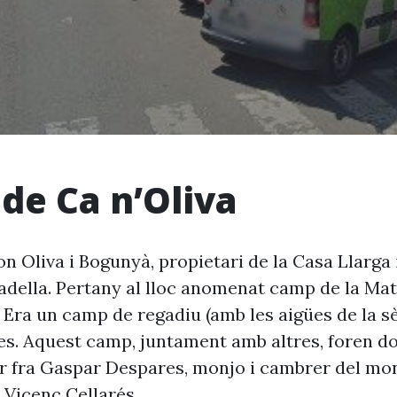
 de Ca n’Oliva
 Oliva i Bogunyà, propietari de la Casa Llarga i
tadella. Pertany al lloc anomenat camp de la Mat
. Era un camp de regadiu (amb les aigües de la 
s. Aquest camp, juntament amb altres, foren d
r fra Gaspar Despares, monjo i cambrer del mone
 Vicenç Cellarés.