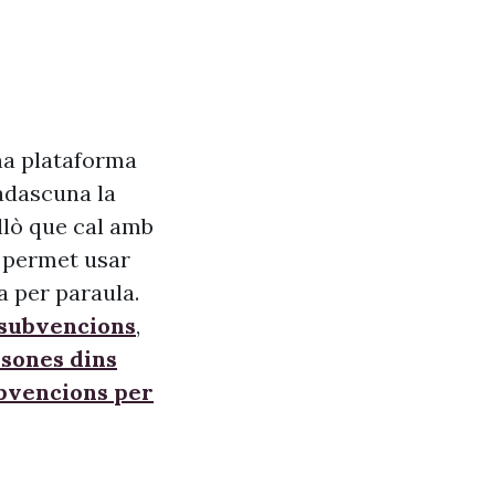
na plataforma
adascuna la
allò que cal amb
s, permet usar
a per paraula.
 subvencions
,
sones dins
ubvencions per