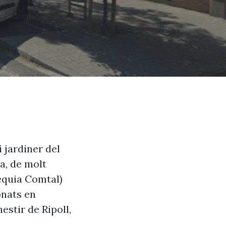
 jardiner del
a, de molt
sèquia Comtal)
onats en
stir de Ripoll,