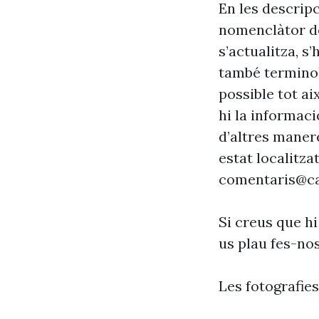
En les descrip
nomenclàtor de
s’actualitza, s
també terminol
possible tot ai
hi la informaci
d’altres maner
estat localitzat
comentaris@ca
Si creus que hi
us plau fes-no
Les fotografie