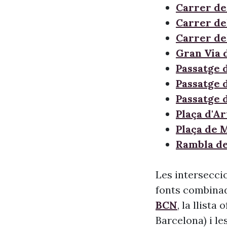
Carrer de
Carrer de
Carrer de
Gran Via 
Passatge 
Passatge 
Passatge 
Plaça d'A
Plaça de 
Rambla d
Les interseccio
fonts combinade
BCN
, la llista
Barcelona) i le