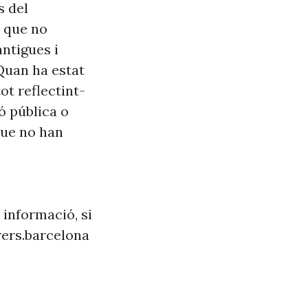
s del
s que no
antigues i
Quan ha estat
ot reflectint-
ó pública o
que no han
 informació, si
ers.barcelona