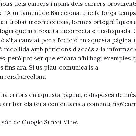
cions dels carrers i noms dels carrers provinent
 l’Ajuntament de Barcelona, que fa força temp
’han trobat incorreccions, formes ortogràfiques 
ogia que ara resulta incorrecta o inadequada. 
xò s’ha canviat per a l’edició en aquesta pàgina, t
ó recollida amb peticions d’accés a la informaci
es, però pot ser que encara n’hi hagi exemples 
s fins ara. Si us plau, comunica’ls a
rrers.barcelona
 ha errors en aquesta pàgina, o disposes de més
s arribar els teus comentaris a
comentaris@carr
s són de Google Street View.