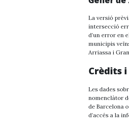
Gener de 
La versió prèv
intersecció er
d’un error en e
municipis veïn
Arriassa i Gran
Crèdits 
Les dades sobr
nomenclàtor de
de Barcelona o
d’accés a la in