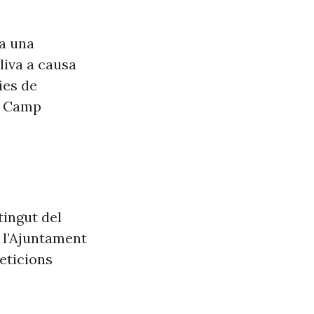
va una
liva a causa
ies de
el Camp
tingut del
e l’Ajuntament
eticions