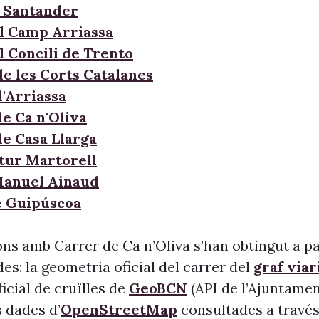
 Santander
l Camp Arriassa
l Concili de Trento
de les Corts Catalanes
d'Arriassa
de Ca n'Oliva
de Casa Llarga
rtur Martorell
Manuel Ainaud
e Guipúscoa
ns amb Carrer de Ca n’Oliva s’han obtingut a pa
s: la geometria oficial del carrer del
graf viar
 oficial de cruïlles de
GeoBCN
(API de l’Ajuntame
s dades d’
OpenStreetMap
consultades a través 