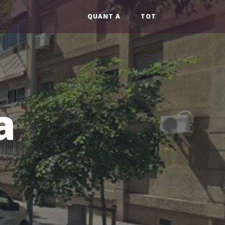
QUANT A
TOT
a