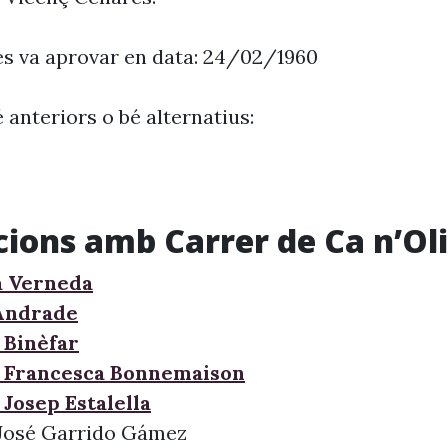
es va aprovar en data: 24/02/1960
 anteriors o bé alternatius:
cions amb Carrer de Ca n’Ol
a Verneda
Andrade
 Binèfar
 Francesca Bonnemaison
Josep Estalella
 José Garrido Gámez