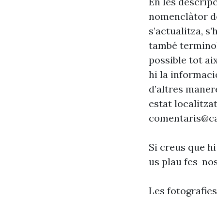
En les descrip
nomenclàtor de
s’actualitza, s
també terminol
possible tot ai
hi la informaci
d’altres maner
estat localitzat
comentaris@ca
Si creus que hi
us plau fes-no
Les fotografie