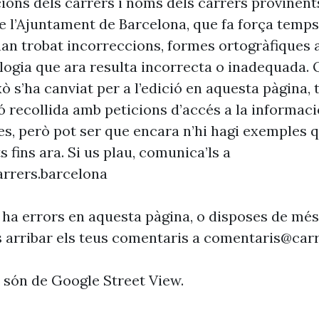
cions dels carrers i noms dels carrers provinent
 l’Ajuntament de Barcelona, que fa força temp
’han trobat incorreccions, formes ortogràfiques 
ogia que ara resulta incorrecta o inadequada. 
xò s’ha canviat per a l’edició en aquesta pàgina, t
ó recollida amb peticions d’accés a la informaci
es, però pot ser que encara n’hi hagi exemples 
s fins ara. Si us plau, comunica’ls a
rrers.barcelona
 ha errors en aquesta pàgina, o disposes de més
s arribar els teus comentaris a
comentaris@carr
s són de Google Street View.