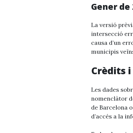
Gener de 
La versió prèv
intersecció er
causa d’un erro
municipis veïn
Crèdits 
Les dades sobr
nomenclàtor de
de Barcelona o
d’accés a la in