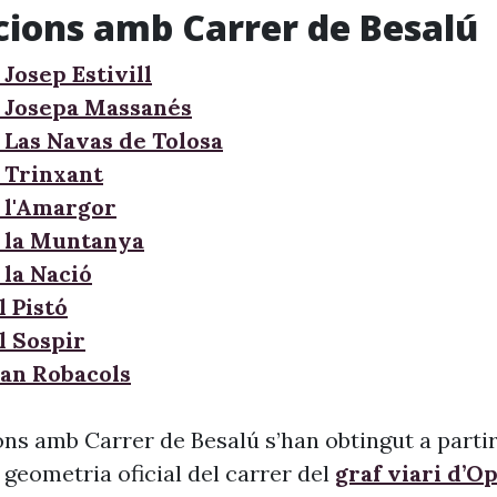
cions amb Carrer de Besalú
Josep Estivill
 Josepa Massanés
 Las Navas de Tolosa
 Trinxant
 l'Amargor
 la Muntanya
 la Nació
l Pistó
l Sospir
Can Robacols
ons amb Carrer de Besalú s’han obtingut a partir
 geometria oficial del carrer del
graf viari d’O