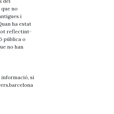
s del
s que no
antigues i
Quan ha estat
ot reflectint-
ó pública o
que no han
 informació, si
ers.barcelona