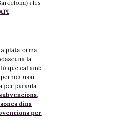
arcelona) i les
API
.
na plataforma
adascuna la
allò que cal amb
s, permet usar
a per paraula.
 subvencions
,
sones dins
ubvencions per