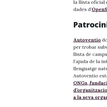
la llista oficia
dades d’
OpenS
Patrocini
Autoventio
do
per trobar sub
llista de camps
l’ajuda de la i
llenguatge nat
Autoventio est
ONGs, fundaci
d’organitzaci
a la seva orga