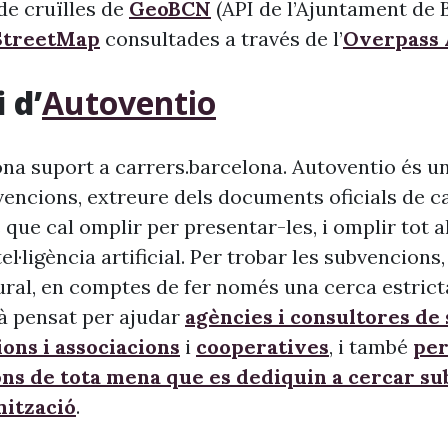
l de cruïlles de
GeoBCN
(API de l’Ajuntament de B
treetMap
consultades a través de l’
Overpass 
 d’
Autoventio
na suport a carrers.barcelona. Autoventio és u
vencions, extreure dels documents oficials de c
 que cal omplir per presentar-les, i omplir tot 
ntel·ligència artificial. Per trobar les subvencion
ural, en comptes de fer només una cerca estrict
à pensat per ajudar
agències i consultores de
ons i associacions
i
cooperatives
, i també
per
ons de tota mena que es dediquin a cercar s
nització
.