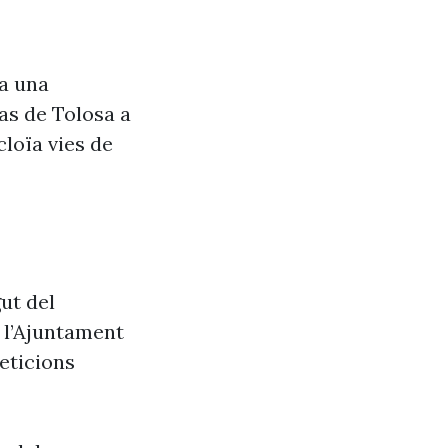
va una
as de Tolosa a
cloïa vies de
ut del
e l’Ajuntament
eticions