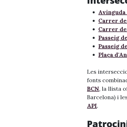
Intersec
Avinguda 
Carrer de
Carrer de
Passeig d
Passeig d
Plaça d'A
Les intersecci
fonts combinade
BCN
, la llista
Barcelona) i le
API
.
Patrocini