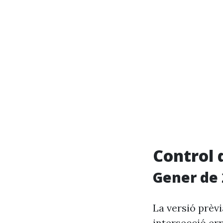
Control 
Gener de 
La versió prèv
intersecció e