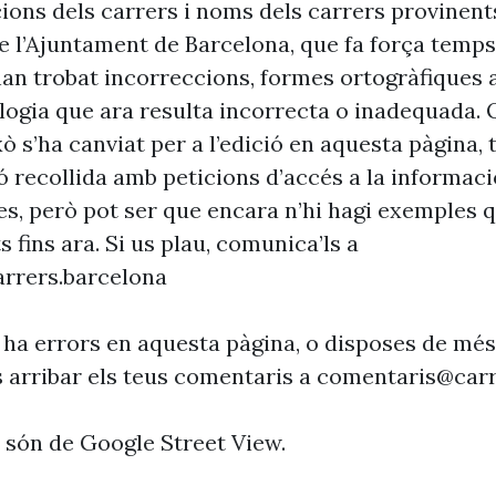
cions dels carrers i noms dels carrers provinent
 l’Ajuntament de Barcelona, que fa força temp
’han trobat incorreccions, formes ortogràfiques 
ogia que ara resulta incorrecta o inadequada. 
xò s’ha canviat per a l’edició en aquesta pàgina, t
ó recollida amb peticions d’accés a la informaci
es, però pot ser que encara n’hi hagi exemples 
s fins ara. Si us plau, comunica’ls a
rrers.barcelona
 ha errors en aquesta pàgina, o disposes de més
s arribar els teus comentaris a
comentaris@carr
s són de Google Street View.