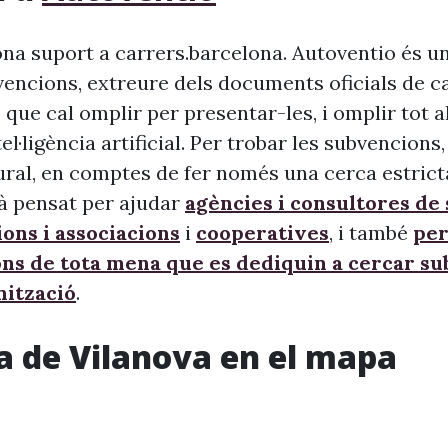
na suport a carrers.barcelona. Autoventio és u
vencions, extreure dels documents oficials de c
 que cal omplir per presentar-les, i omplir tot 
ntel·ligència artificial. Per trobar les subvencion
ural, en comptes de fer només una cerca estrict
à pensat per ajudar
agències i consultores de
ons i associacions
i
cooperatives
, i també
per
ons de tota mena que es dediquin a cercar s
nització
.
 de Vilanova en el mapa