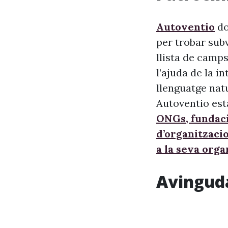
Autoventio
do
per trobar sub
llista de camps
l’ajuda de la i
llenguatge nat
Autoventio est
ONGs, fundaci
d’organitzaci
a la seva orga
Avinguda