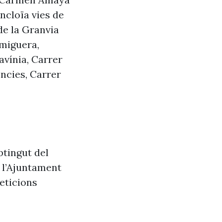
ncloïa vies de
de la Granvia
rmiguera,
avínia, Carrer
ències, Carrer
btingut del
e l’Ajuntament
eticions