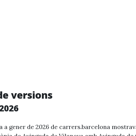
de versions
2026
ia a gener de 2026 de carrers.barcelona mostra
rrònia de Avinguda de Vilanova amb Avinguda d