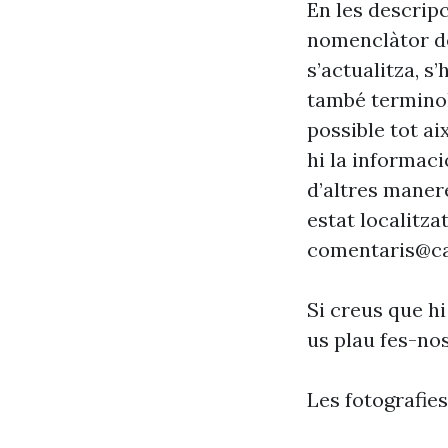
En les descrip
nomenclàtor de
s’actualitza, s
també terminol
possible tot ai
hi la informaci
d’altres maner
estat localitzat
comentaris@ca
Si creus que hi
us plau fes-no
Les fotografie