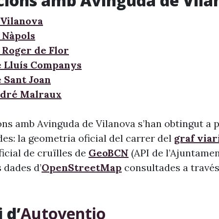
cions amb Avinguda de Vila
Vilanova
 Nàpols
 Roger de Flor
e Lluís Companys
e Sant Joan
ndré Malraux
ons amb Avinguda de Vilanova s’han obtingut a p
s: la geometria oficial del carrer del
graf viar
 oficial de cruïlles de
GeoBCN
(API de l’Ajuntame
s dades d’
OpenStreetMap
consultades a través 
 d’
Autoventio