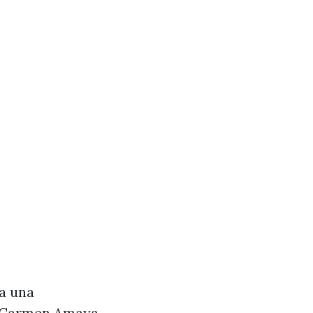
va una
e Carmen Amaya