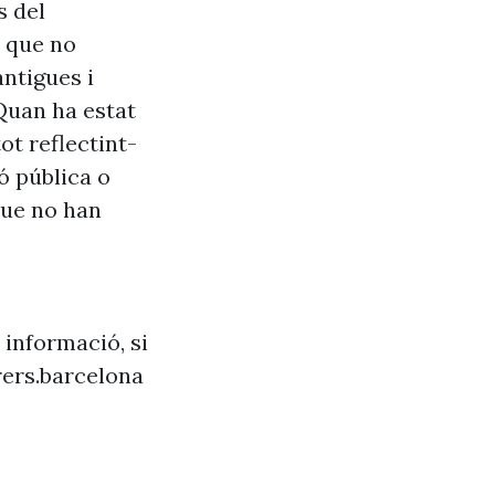
s del
s que no
antigues i
Quan ha estat
ot reflectint-
ó pública o
que no han
 informació, si
ers.barcelona