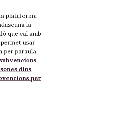
na plataforma
adascuna la
allò que cal amb
s, permet usar
a per paraula.
 subvencions
,
sones dins
ubvencions per