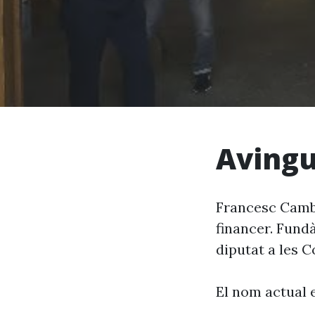
Avingu
Francesc Cambó 
financer. Fundà
diputat a les C
El nom actual 