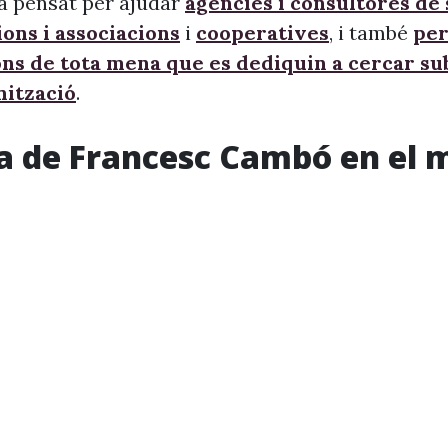
à pensat per ajudar
agències i consultores de
ons i associacions
i
cooperatives
, i també
per
ons de tota mena que es dediquin a cercar s
nització
.
a de Francesc Cambó en el 