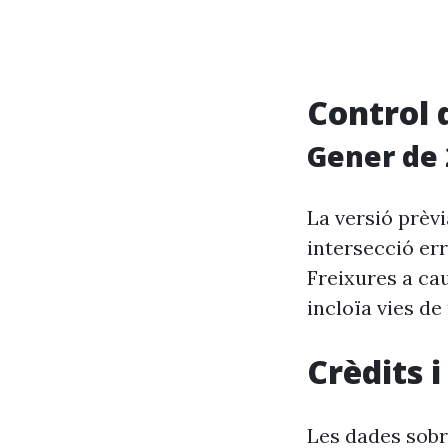
Control 
Gener de 
La versió prèv
intersecció er
Freixures a ca
incloïa vies de
Crèdits 
Les dades sobr