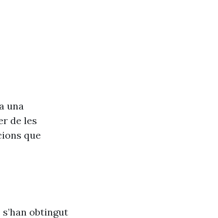
va una
r de les
cions que
 s’han obtingut