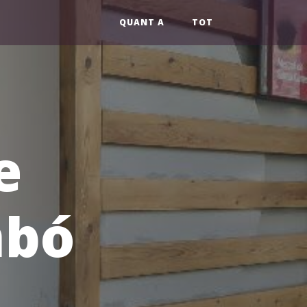
QUANT A
TOT
e
mbó