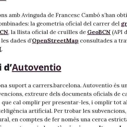
ons amb Avinguda de Francesc Cambó s’han obti
ombinades: la geometria oficial del carrer del
gr
BCN
, la llista oficial de cruïlles de
GeoBCN
(API 
 les dades d’
OpenStreetMap
consultades a tra
I
.
 d’
Autoventio
na suport a carrers.barcelona. Autoventio és u
vencions, extreure dels documents oficials de c
 que cal omplir per presentar-les, i omplir tot 
ntel·ligència artificial. Per trobar les subvencion
ural, en comptes de fer només una cerca estrict