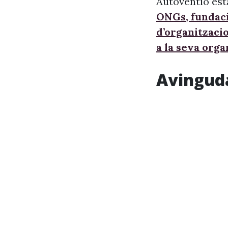
Autoventio est
ONGs, fundaci
d’organitzaci
a la seva orga
Avingud