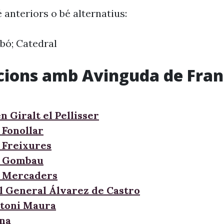
 anteriors o bé alternatius:
bó; Catedral
cions amb Avinguda de Fran
n Giralt el Pellisser
 Fonollar
 Freixures
e Gombau
e Mercaders
l General Álvarez de Castro
ntoni Maura
ana