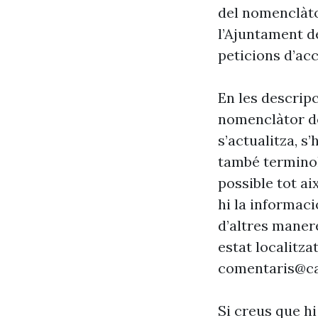
del nomenclàto
l’Ajuntament d
peticions d’acc
En les descrip
nomenclàtor de
s’actualitza, s
també terminol
possible tot ai
hi la informaci
d’altres maner
estat localitzat
comentaris@ca
Si creus que hi