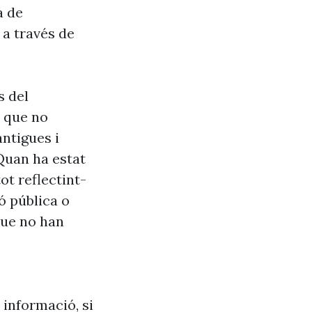
a de
 a través de
s del
s que no
antigues i
Quan ha estat
ot reflectint-
ó pública o
que no han
 informació, si