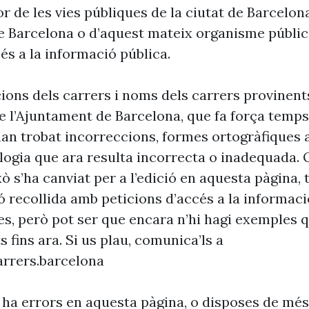
r de les vies públiques de la ciutat de Barcelon
e Barcelona o d’aquest mateix organisme públic
és a la informació pública.
cions dels carrers i noms dels carrers provinent
 l’Ajuntament de Barcelona, que fa força temp
’han trobat incorreccions, formes ortogràfiques 
ogia que ara resulta incorrecta o inadequada. 
xò s’ha canviat per a l’edició en aquesta pàgina, t
ó recollida amb peticions d’accés a la informaci
es, però pot ser que encara n’hi hagi exemples 
s fins ara. Si us plau, comunica’ls a
rrers.barcelona
 ha errors en aquesta pàgina, o disposes de més