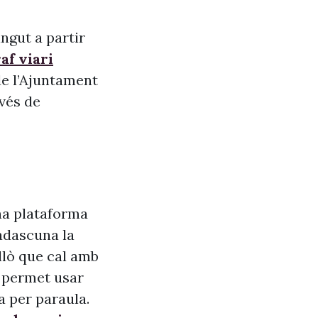
ngut a partir
af viari
de l’Ajuntament
vés de
na plataforma
adascuna la
allò que cal amb
s, permet usar
a per paraula.