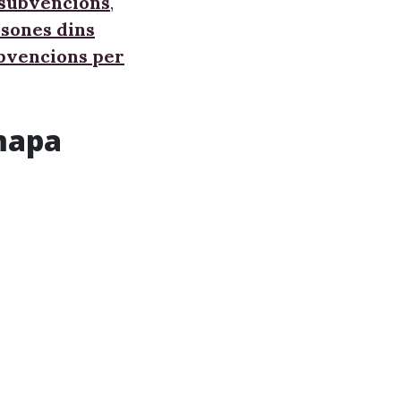
 subvencions
,
sones dins
ubvencions per
mapa