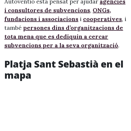
Autoventio està pensat per ajudar
agències
i consultores de subvencions
,
ONGs,
fundacions i associacions
i
cooperatives
, i
també
persones dins d’organitzacions de
tota mena que es dediquin a cercar
subvencions per a la seva organització
.
Platja Sant Sebastià en el
mapa