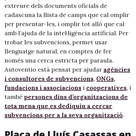
extreure dels documents oficials de
cadascuna la llista de camps que cal omplir
per presentar-les, i omplir tot allò que cal
amb l’ajuda de la intel·ligència artificial. Per
trobar les subvencions, permet usar
llenguatge natural, en comptes de fer
només una cerca estricta per paraula.
Autoventio està pensat per ajudar
agències
i consultores de subvencions
,
ONGs,
fundacions i associacions
i
cooperatives
, i
també
persones dins d’organitzacions de
tota mena que es dediquin a cercar
subvencions per a la seva organització
.
Plaça de Lluís Casassas en