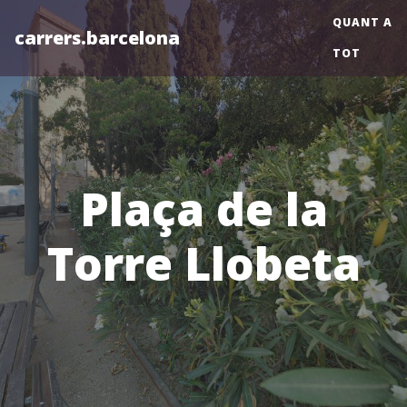
QUANT A
carrers.barcelona
TOT
Plaça de la
Torre Llobeta