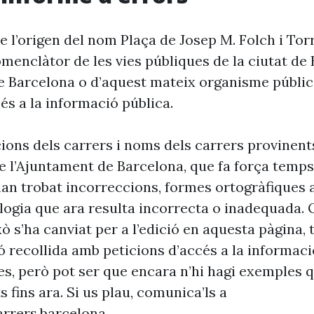
 l’origen del nom Plaça de Josep M. Folch i Tor
omenclàtor de les vies públiques de la ciutat de
e Barcelona o d’aquest mateix organisme públic
és a la informació pública.
cions dels carrers i noms dels carrers provinent
 l’Ajuntament de Barcelona, que fa força temp
’han trobat incorreccions, formes ortogràfiques 
ogia que ara resulta incorrecta o inadequada. 
xò s’ha canviat per a l’edició en aquesta pàgina, t
ó recollida amb peticions d’accés a la informaci
es, però pot ser que encara n’hi hagi exemples 
s fins ara. Si us plau, comunica’ls a
rrers.barcelona