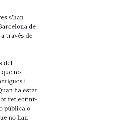
res s’han
 Barcelona de
 a través de
s del
s que no
antigues i
Quan ha estat
ot reflectint-
ó pública o
que no han