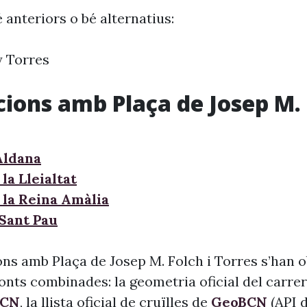
 anteriors o bé alternatius:
y Torres
cions amb Plaça de Josep M. 
Aldana
la Lleialtat
 la Reina Amàlia
Sant Pau
ons amb Plaça de Josep M. Folch i Torres s’han o
fonts combinades: la geometria oficial del carre
BCN
, la llista oficial de cruïlles de
GeoBCN
(API 