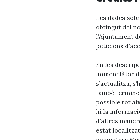
Les dades sobre
obtingut del n
l’Ajuntament d
peticions d’acc
En les descrip
nomenclàtor de
s’actualitza, s
també terminol
possible tot ai
hi la informaci
d’altres maner
estat localitzat
comentaris@ca