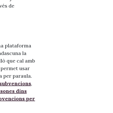
vés de
na plataforma
adascuna la
allò que cal amb
s, permet usar
a per paraula.
 subvencions
,
sones dins
ubvencions per