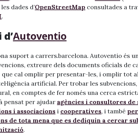
 les dades d’
OpenStreetMap
consultades a tra
I
.
 d’
Autoventio
na suport a carrers.barcelona. Autoventio és u
vencions, extreure dels documents oficials de c
 que cal omplir per presentar-les, i omplir tot 
ntel·ligència artificial. Per trobar les subvencion
ural, en comptes de fer només una cerca estrict
à pensat per ajudar
agències i consultores de
ons i associacions
i
cooperatives
, i també
per
ons de tota mena que es dediquin a cercar s
nització
.