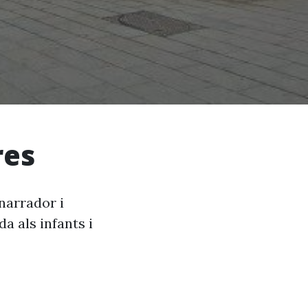
res
 narrador i
a als infants i