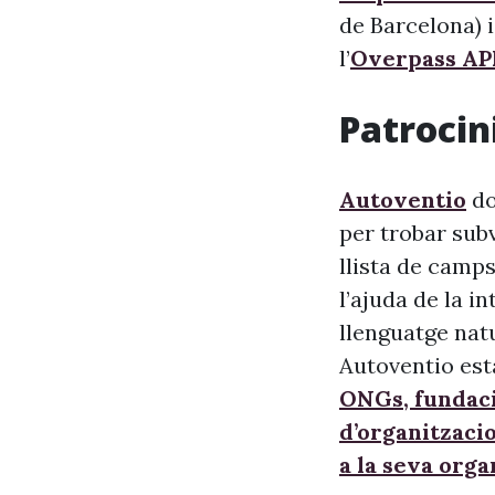
de Barcelona) i
l’
Overpass AP
Patrocini
Autoventio
do
per trobar sub
llista de camps
l’ajuda de la i
llenguatge nat
Autoventio est
ONGs, fundaci
d’organitzaci
a la seva orga