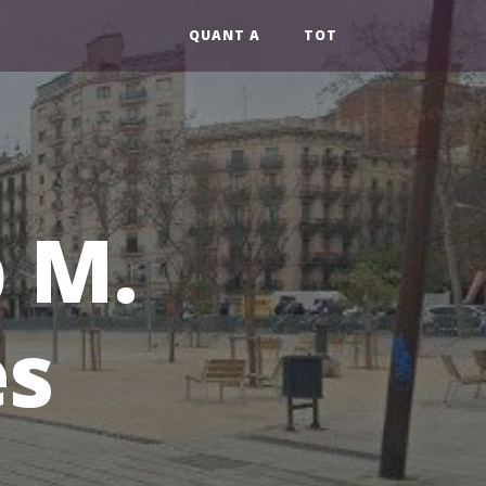
QUANT A
TOT
p M.
es