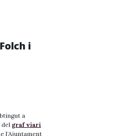
Folch i
btingut a
r del
graf viari
de l’Ajuntament