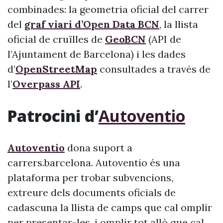
combinades: la geometria oficial del carrer
del
graf viari d’Open Data BCN
, la llista
oficial de cruïlles de
GeoBCN
(API de
l’Ajuntament de Barcelona) i les dades
d’
OpenStreetMap
consultades a través de
l’
Overpass API
.
Patrocini d’
Autoventio
Autoventio
dona suport a
carrers.barcelona. Autoventio és una
plataforma per trobar subvencions,
extreure dels documents oficials de
cadascuna la llista de camps que cal omplir
per presentar-les, i omplir tot allò que cal