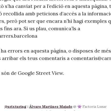
xò s’ha canviat per a l’edició en aquesta pàgina, t
ó recollida amb peticions d’accés a la informaci
es, però pot ser que encara n’hi hagi exemples 
s fins ara. Si us plau, comunica’ls a
rrers.barcelona
 ha errors en aquesta pàgina, o disposes de més
s arribar els teus comentaris a
comentaris@carr
s són de Google Street View.
@urixturing
i
Álvaro Martínez Majado
@ 👾 Factoria Lunar