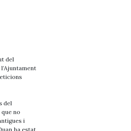
ut del
e l’Ajuntament
eticions
s del
s que no
antigues i
Quan ha estat