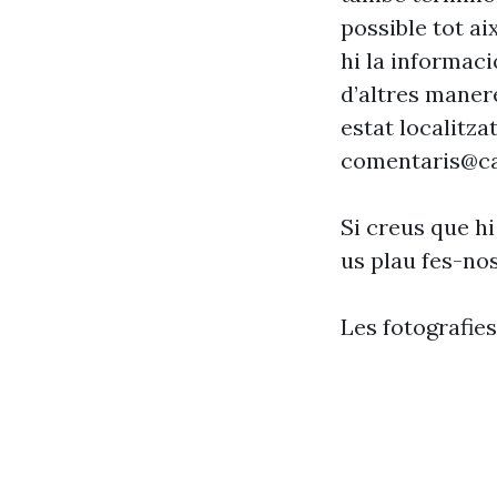
possible tot ai
hi la informaci
d’altres maner
estat localitzat
comentaris@ca
Si creus que hi
us plau fes-no
Les fotografie