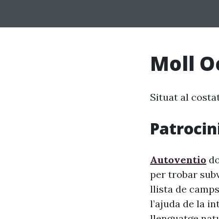
Moll O
Situat al costat
Patrocini
Autoventio
do
per trobar sub
llista de camps
l’ajuda de la i
llenguatge nat