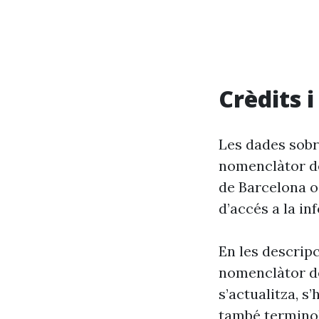
Crèdits 
Les dades sobr
nomenclàtor de
de Barcelona o
d’accés a la in
En les descrip
nomenclàtor de
s’actualitza, s
també terminol