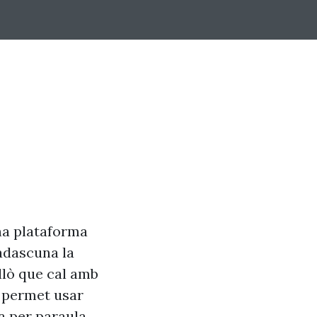
na plataforma
adascuna la
allò que cal amb
s, permet usar
a per paraula.