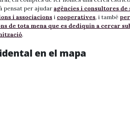
à pensat per ajudar
agències i consultores de
ons i associacions
i
cooperatives
, i també
per
ons de tota mena que es dediquin a cercar s
nització
.
idental en el mapa