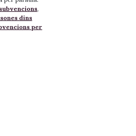
 subvencions
,
sones dins
ubvencions per