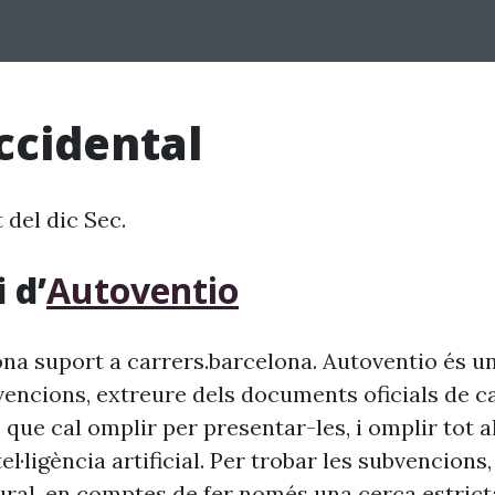
ccidental
 del dic Sec.
 d’
Autoventio
na suport a carrers.barcelona. Autoventio és u
vencions, extreure dels documents oficials de c
 que cal omplir per presentar-les, i omplir tot 
ntel·ligència artificial. Per trobar les subvencion
ural, en comptes de fer només una cerca estrict