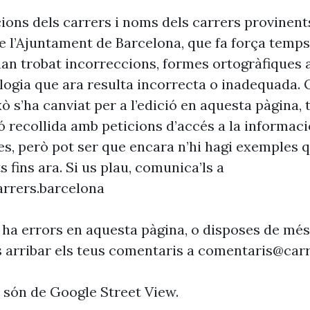
cions dels carrers i noms dels carrers provinent
 l’Ajuntament de Barcelona, que fa força temp
’han trobat incorreccions, formes ortogràfiques 
ogia que ara resulta incorrecta o inadequada. 
xò s’ha canviat per a l’edició en aquesta pàgina, t
ó recollida amb peticions d’accés a la informaci
es, però pot ser que encara n’hi hagi exemples 
s fins ara. Si us plau, comunica’ls a
rrers.barcelona
 ha errors en aquesta pàgina, o disposes de més
s arribar els teus comentaris a
comentaris@carr
s són de Google Street View.