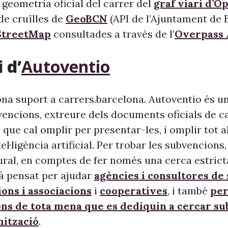
 geometria oficial del carrer del
graf viari d’O
l de cruïlles de
GeoBCN
(API de l’Ajuntament de B
treetMap
consultades a través de l’
Overpass 
 d’
Autoventio
na suport a carrers.barcelona. Autoventio és u
vencions, extreure dels documents oficials de c
 que cal omplir per presentar-les, i omplir tot 
ntel·ligència artificial. Per trobar les subvencion
ural, en comptes de fer només una cerca estrict
à pensat per ajudar
agències i consultores de
ons i associacions
i
cooperatives
, i també
per
ons de tota mena que es dediquin a cercar s
nització
.