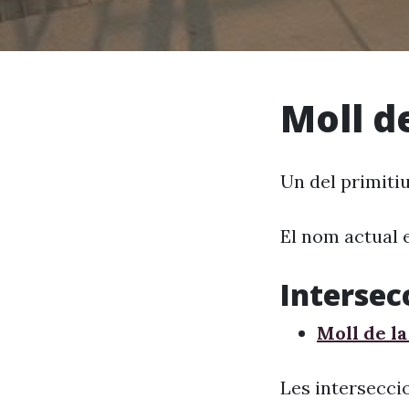
Moll d
Un del primitiu
El nom actual 
Intersec
Moll de l
Les interseccio