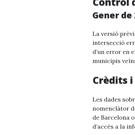
Control 
Gener de 
La versió prèv
intersecció er
d’un error en e
municipis veïn
Crèdits 
Les dades sobre
nomenclàtor de
de Barcelona o
d’accés a la in