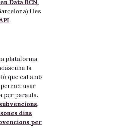
pen Data BCN
,
arcelona) i les
API
.
na plataforma
adascuna la
allò que cal amb
s, permet usar
a per paraula.
 subvencions
,
sones dins
ubvencions per