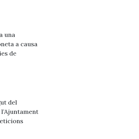
va una
oneta a causa
ies de
ut del
e l’Ajuntament
eticions