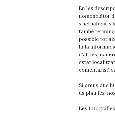
En les descrip
nomenclàtor de
s’actualitza, s
també terminol
possible tot ai
hi la informaci
d’altres maner
estat localitzat
comentaris@ca
Si creus que hi
us plau fes-no
Les fotografie