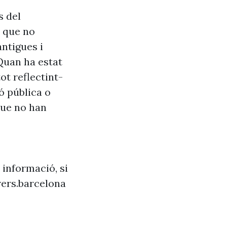
s del
s que no
antigues i
Quan ha estat
ot reflectint-
ó pública o
que no han
 informació, si
ers.barcelona