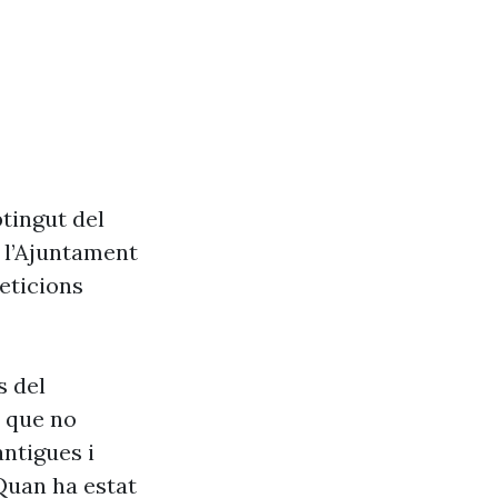
btingut del
e l’Ajuntament
eticions
s del
s que no
antigues i
Quan ha estat