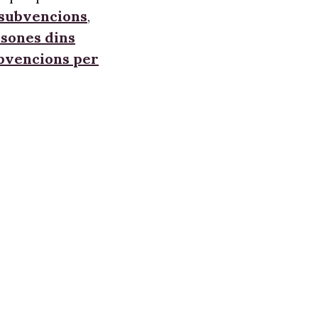
 subvencions
,
sones dins
ubvencions per