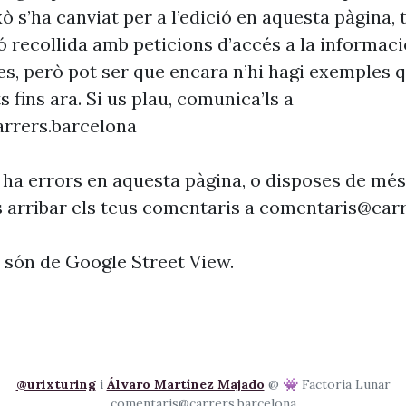
xò s’ha canviat per a l’edició en aquesta pàgina, t
ó recollida amb peticions d’accés a la informaci
es, però pot ser que encara n’hi hagi exemples 
s fins ara. Si us plau, comunica’ls a
rrers.barcelona
 ha errors en aquesta pàgina, o disposes de més
s arribar els teus comentaris a
comentaris@carr
s són de Google Street View.
@urixturing
i
Álvaro Martínez Majado
@ 👾 Factoria Lunar
comentaris@carrers.barcelona