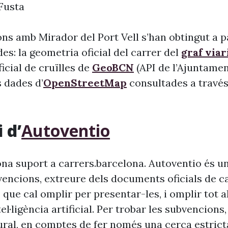
 Fusta
ns amb Mirador del Port Vell s’han obtingut a pa
s: la geometria oficial del carrer del
graf viar
 oficial de cruïlles de
GeoBCN
(API de l’Ajuntame
s dades d’
OpenStreetMap
consultades a través 
 d’
Autoventio
na suport a carrers.barcelona. Autoventio és u
vencions, extreure dels documents oficials de c
 que cal omplir per presentar-les, i omplir tot 
ntel·ligència artificial. Per trobar les subvencion
ural, en comptes de fer només una cerca estrict