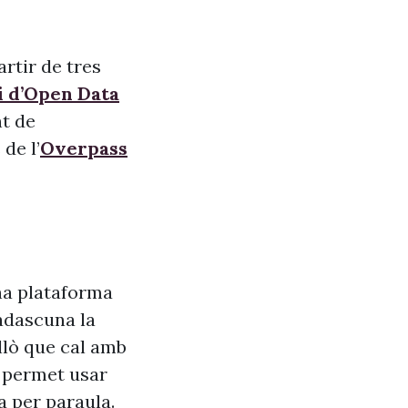
rtir de tres
i d’Open Data
nt de
de l’
Overpass
na plataforma
adascuna la
allò que cal amb
s, permet usar
a per paraula.