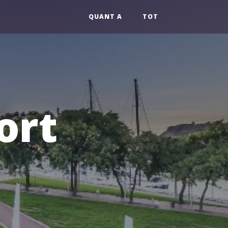
QUANT A
TOT
ort