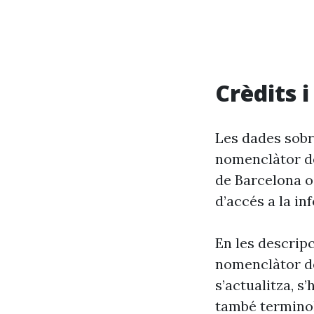
Crèdits 
Les dades sobre
nomenclàtor de
de Barcelona o
d’accés a la in
En les descrip
nomenclàtor de
s’actualitza, s
també terminol