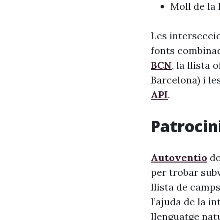
Moll de la
Les interseccio
fonts combinade
BCN
, la llista
Barcelona) i le
API
.
Patrocini
Autoventio
do
per trobar sub
llista de camps
l’ajuda de la i
llenguatge nat