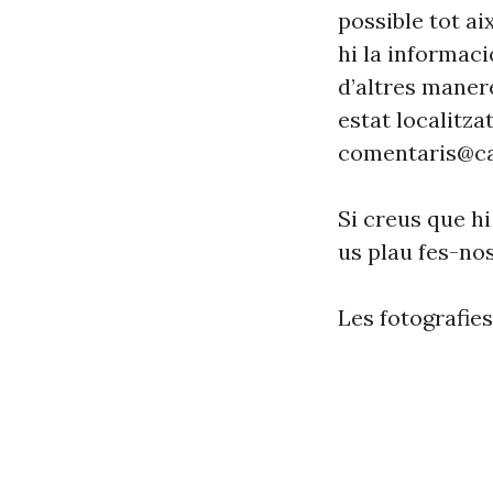
possible tot ai
hi la informaci
d’altres maner
estat localitzat
comentaris@ca
Si creus que hi
us plau fes-no
Les fotografie