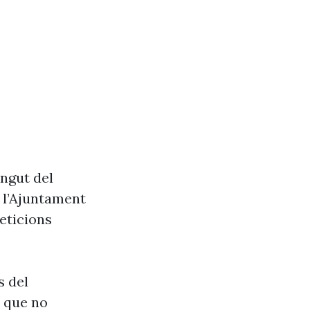
ingut del
e l’Ajuntament
eticions
s del
s que no