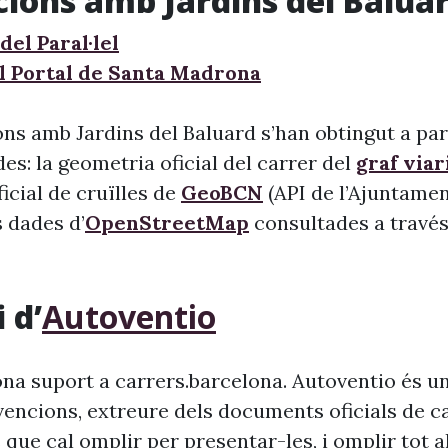
cions amb Jardins del Balua
el Paral·lel
l Portal de Santa Madrona
ns amb Jardins del Baluard s’han obtingut a par
s: la geometria oficial del carrer del
graf viar
 oficial de cruïlles de
GeoBCN
(API de l’Ajuntame
s dades d’
OpenStreetMap
consultades a través 
 d’
Autoventio
na suport a carrers.barcelona. Autoventio és u
vencions, extreure dels documents oficials de c
 que cal omplir per presentar-les, i omplir tot 