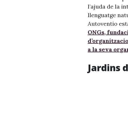
l’ajuda de la i
llenguatge nat
Autoventio est
ONGs, fundaci
d’organitzaci
a la seva orga
Jardins 