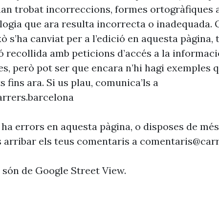
’han trobat incorreccions, formes ortogràfiques 
ogia que ara resulta incorrecta o inadequada. 
xò s’ha canviat per a l’edició en aquesta pàgina, t
ó recollida amb peticions d’accés a la informaci
es, però pot ser que encara n’hi hagi exemples 
s fins ara. Si us plau, comunica’ls a
rrers.barcelona
 ha errors en aquesta pàgina, o disposes de més
s arribar els teus comentaris a
comentaris@carr
s són de Google Street View.