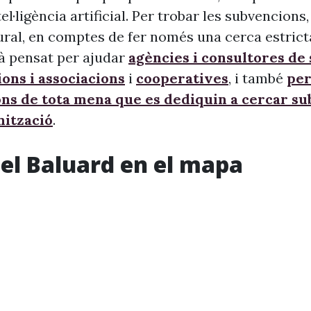
ntel·ligència artificial. Per trobar les subvencion
ural, en comptes de fer només una cerca estrict
à pensat per ajudar
agències i consultores de
ons i associacions
i
cooperatives
, i també
per
ons de tota mena que es dediquin a cercar s
nització
.
del Baluard en el mapa