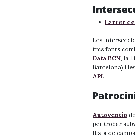
Intersec
Carrer de
Les interseccio
tres fonts comb
Data BCN
, la 
Barcelona) i le
API
.
Patrocini
Autoventio
do
per trobar sub
llista de camps