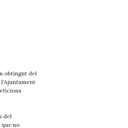
n obtingut del
e l’Ajuntament
eticions
s del
s que no