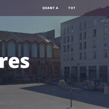
QUANT A
TOT
rres