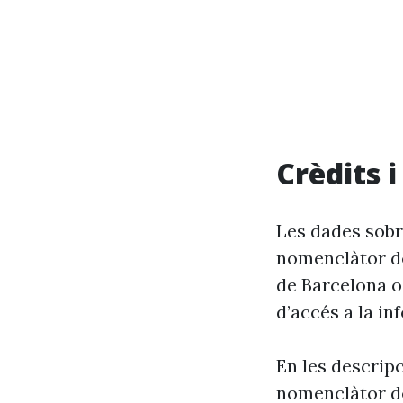
Crèdits 
Les dades sobre
nomenclàtor de
de Barcelona o
d’accés a la in
En les descrip
nomenclàtor de