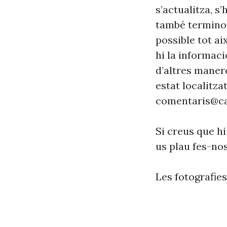
s’actualitza, s
també terminol
possible tot ai
hi la informaci
d’altres maner
estat localitzat
comentaris@ca
Si creus que hi
us plau fes-no
Les fotografie