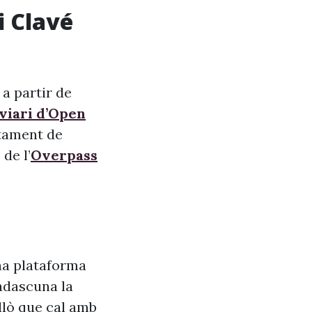
i Clavé
 a partir de
 viari d’Open
ntament de
de l’
Overpass
na plataforma
adascuna la
allò que cal amb