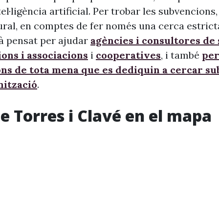
ntel·ligència artificial. Per trobar les subvencion
ural, en comptes de fer només una cerca estrict
à pensat per ajudar
agències i consultores de
ons i associacions
i
cooperatives
, i també
per
ons de tota mena que es dediquin a cercar s
nització
.
de Torres i Clavé en el mapa