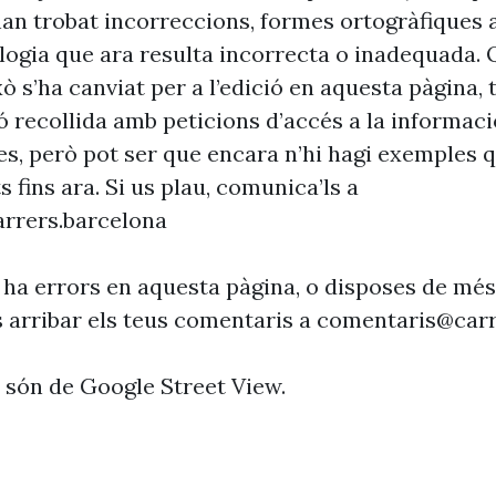
’han trobat incorreccions, formes ortogràfiques 
ogia que ara resulta incorrecta o inadequada. 
xò s’ha canviat per a l’edició en aquesta pàgina, t
ó recollida amb peticions d’accés a la informaci
es, però pot ser que encara n’hi hagi exemples 
s fins ara. Si us plau, comunica’ls a
rrers.barcelona
 ha errors en aquesta pàgina, o disposes de més
s arribar els teus comentaris a
comentaris@carr
s són de Google Street View.