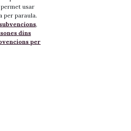
s, permet usar
a per paraula.
 subvencions
,
sones dins
ubvencions per