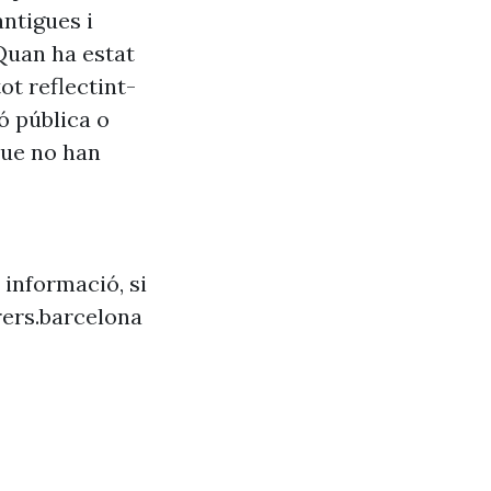
antigues i
Quan ha estat
ot reflectint-
ó pública o
que no han
 informació, si
ers.barcelona