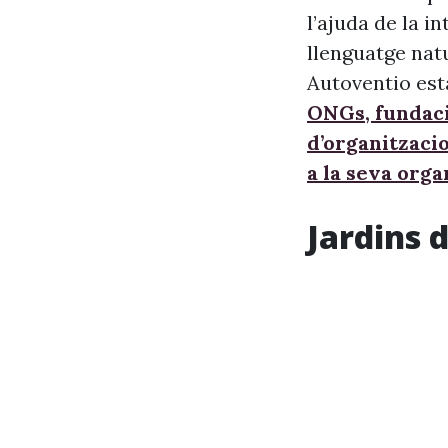
l’ajuda de la i
llenguatge nat
Autoventio est
ONGs, fundaci
d’organitzaci
a la seva orga
Jardins 