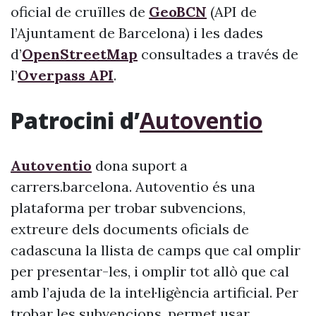
oficial de cruïlles de
GeoBCN
(API de
l’Ajuntament de Barcelona) i les dades
d’
OpenStreetMap
consultades a través de
l’
Overpass API
.
Patrocini d’
Autoventio
Autoventio
dona suport a
carrers.barcelona. Autoventio és una
plataforma per trobar subvencions,
extreure dels documents oficials de
cadascuna la llista de camps que cal omplir
per presentar-les, i omplir tot allò que cal
amb l’ajuda de la intel·ligència artificial. Per
trobar les subvencions, permet usar