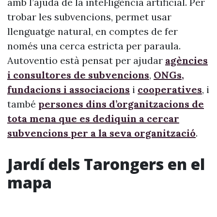
amb l’ajuda de la intel·ligència artificial. Per
trobar les subvencions, permet usar
llenguatge natural, en comptes de fer
només una cerca estricta per paraula.
Autoventio està pensat per ajudar
agències
i consultores de subvencions
,
ONGs,
fundacions i associacions
i
cooperatives
, i
també
persones dins d’organitzacions de
tota mena que es dediquin a cercar
subvencions per a la seva organització
.
Jardí dels Tarongers en el
mapa