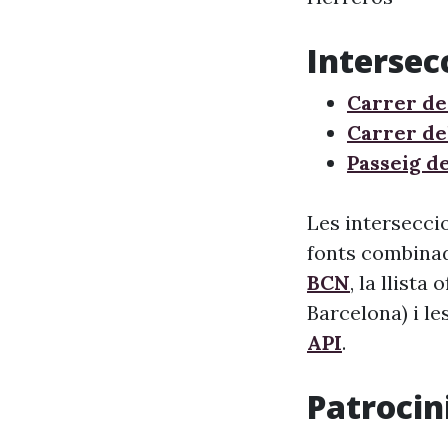
Intersec
Carrer d
Carrer del
Passeig de
Les interseccio
fonts combinade
BCN
, la llista
Barcelona) i le
API
.
Patrocini