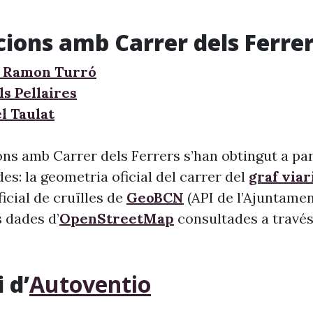
cions amb Carrer dels Ferre
e Ramon Turró
s Pellaires
l Taulat
ns amb Carrer dels Ferrers s’han obtingut a par
s: la geometria oficial del carrer del
graf viar
 oficial de cruïlles de
GeoBCN
(API de l’Ajuntame
s dades d’
OpenStreetMap
consultades a través 
 d’
Autoventio