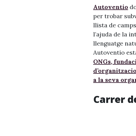
Autoventio
do
per trobar sub
llista de camps
l’ajuda de la i
llenguatge nat
Autoventio est
ONGs, fundaci
d’organitzaci
a la seva orga
Carrer d