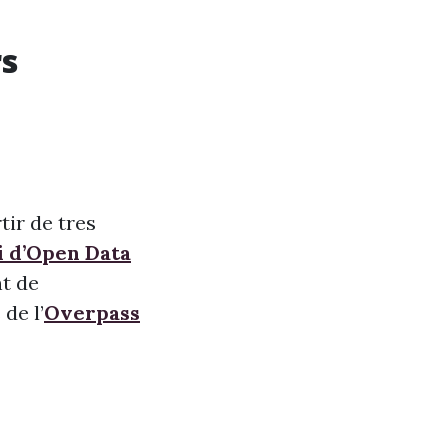
rs
tir de tres
i d’Open Data
nt de
de l’
Overpass