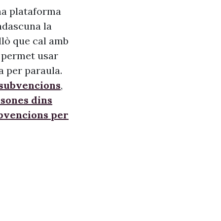
na plataforma
adascuna la
allò que cal amb
s, permet usar
a per paraula.
 subvencions
,
sones dins
ubvencions per