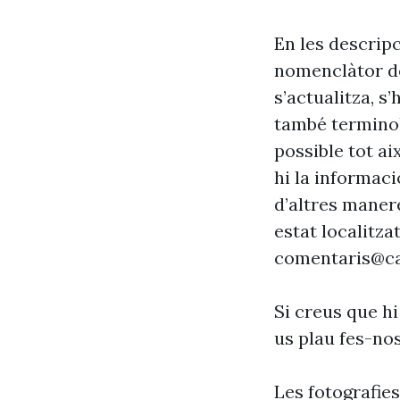
En les descrip
nomenclàtor de
s’actualitza, s
també terminol
possible tot ai
hi la informaci
d’altres maner
estat localitzat
comentaris@ca
Si creus que hi
us plau fes-no
Les fotografie