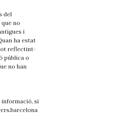
s del
s que no
antigues i
Quan ha estat
ot reflectint-
ó pública o
que no han
 informació, si
ers.barcelona