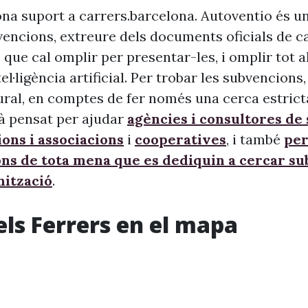
na suport a carrers.barcelona. Autoventio és u
vencions, extreure dels documents oficials de c
 que cal omplir per presentar-les, i omplir tot 
ntel·ligència artificial. Per trobar les subvencion
ural, en comptes de fer només una cerca estrict
à pensat per ajudar
agències i consultores de
ons i associacions
i
cooperatives
, i també
per
ons de tota mena que es dediquin a cercar s
nització
.
els Ferrers en el mapa