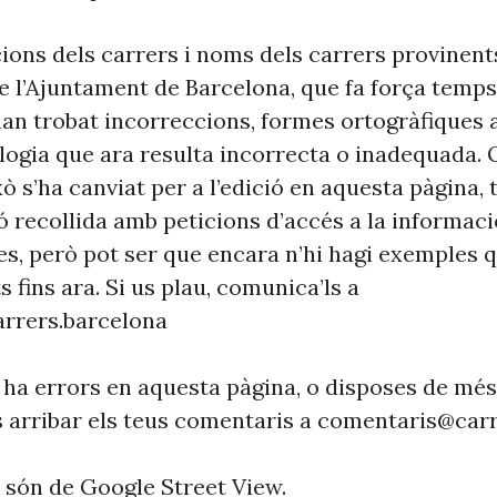
cions dels carrers i noms dels carrers provinent
 l’Ajuntament de Barcelona, que fa força temp
’han trobat incorreccions, formes ortogràfiques 
ogia que ara resulta incorrecta o inadequada. 
xò s’ha canviat per a l’edició en aquesta pàgina, t
ó recollida amb peticions d’accés a la informaci
es, però pot ser que encara n’hi hagi exemples 
s fins ara. Si us plau, comunica’ls a
rrers.barcelona
 ha errors en aquesta pàgina, o disposes de més
s arribar els teus comentaris a
comentaris@carr
s són de Google Street View.